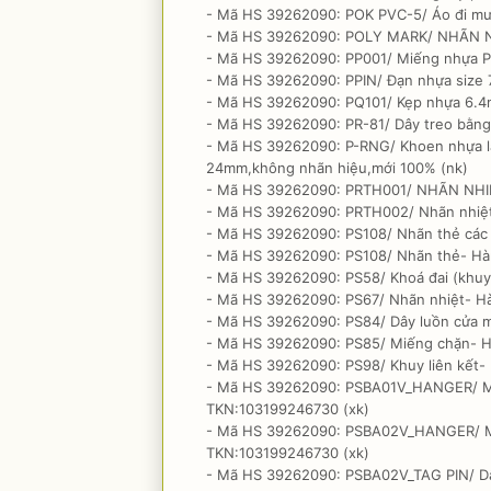
- Mã HS 39262090: POK PVC-5/ Áo đi m
- Mã HS 39262090: POLY MARK/ NHÃN N
- Mã HS 39262090: PP001/ Miếng nhựa Pl
- Mã HS 39262090: PPIN/ Đạn nhựa size 
- Mã HS 39262090: PQ101/ Kẹp nhựa 6.4
- Mã HS 39262090: PR-81/ Dây treo bằng
- Mã HS 39262090: P-RNG/ Khoen nhựa là
24mm,không nhãn hiệu,mới 100% (nk)
- Mã HS 39262090: PRTH001/ NHÃN NHIỆ
- Mã HS 39262090: PRTH002/ Nhãn nhiệt
- Mã HS 39262090: PS108/ Nhãn thẻ các 
- Mã HS 39262090: PS108/ Nhãn thẻ- Hà
- Mã HS 39262090: PS58/ Khoá đai (khuy
- Mã HS 39262090: PS67/ Nhãn nhiệt- H
- Mã HS 39262090: PS84/ Dây luồn cửa 
- Mã HS 39262090: PS85/ Miếng chặn- H
- Mã HS 39262090: PS98/ Khuy liên kết-
- Mã HS 39262090: PSBA01V_HANGER/ Mó
TKN:103199246730 (xk)
- Mã HS 39262090: PSBA02V_HANGER/ M
TKN:103199246730 (xk)
- Mã HS 39262090: PSBA02V_TAG PIN/ D