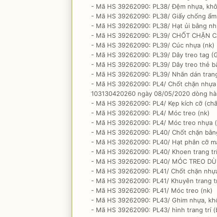
- Mã HS 39262090: PL38/ Đệm nhựa, khô
- Mã HS 39262090: PL38/ Giấy chống ẩm
- Mã HS 39262090: PL38/ Hạt ủi bằng nh
- Mã HS 39262090: PL39/ CHỐT CHẶN CÁ
- Mã HS 39262090: PL39/ Cúc nhựa (nk)
- Mã HS 39262090: PL39/ Dây treo tag (G
- Mã HS 39262090: PL39/ Dây treo thẻ b
- Mã HS 39262090: PL39/ Nhãn dán trang 
- Mã HS 39262090: PL4/ Chốt chặn nhựa (
103130420260 ngày 08/05/2020 dòng hàn
- Mã HS 39262090: PL4/ Kẹp kích cỡ (chấ
- Mã HS 39262090: PL4/ Móc treo (nk)
- Mã HS 39262090: PL4/ Móc treo nhựa (
- Mã HS 39262090: PL40/ Chốt chặn bằng 
- Mã HS 39262090: PL40/ Hạt phân cỡ mắ
- Mã HS 39262090: PL40/ Khoen trang trí
- Mã HS 39262090: PL40/ MÓC TREO D
- Mã HS 39262090: PL41/ Chốt chặn nhựa
- Mã HS 39262090: PL41/ Khuyên trang tr
- Mã HS 39262090: PL41/ Móc treo (nk)
- Mã HS 39262090: PL43/ Ghim nhựa, kh
- Mã HS 39262090: PL43/ hình trang trí (