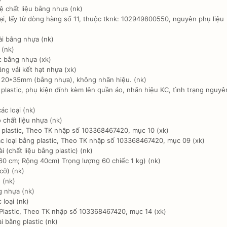
 chất liệu bằng nhựa (nk)
ại, lấy từ dòng hàng số 11, thuộc tknk: 102949800550, nguyên phụ liệu
i bằng nhựa (nk)
(nk)
 bằng nhựa (xk)
ng vải kết hạt nhựa (xk)
 20*35mm (bằng nhựa), không nhãn hiệu. (nk)
lastic, phụ kiện đính kèm lên quần áo, nhãn hiệu KC, tình trạng nguyê
c loại (nk)
✕
chất liệu nhựa (nk)
plastic, Theo TK nhập số 103368467420, mục 10 (xk)
NHẬN ƯU ĐÃI BẤT NGỜ TỪ
ác loại bằng plastic, Theo TK nhập số 103368467420, mục 09 (xk)
(chất liệu bằng plastic) (nk)
NHÀ TÀI TRỢ!
60 cm; Rộng 40cm) Trọng lượng 60 chiếc 1 kg) (nk)
cỡ) (nk)
 (nk)
 nhựa (nk)
loại (nk)
Plastic, Theo TK nhập số 103368467420, mục 14 (xk)
 bằng plastic (nk)