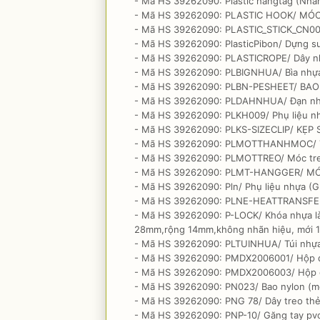
- Mã HS 39262090: Plastic hangtag (Nhãn
- Mã HS 39262090: PLASTIC HOOK/ MÓC
- Mã HS 39262090: PLASTIC_STICK_CN000
- Mã HS 39262090: PlasticPibon/ Dựng s
- Mã HS 39262090: PLASTICROPE/ Dây n
- Mã HS 39262090: PLBIGNHUA/ Bìa nhựa 
- Mã HS 39262090: PLBN-PESHEET/ BAO
- Mã HS 39262090: PLDAHNHUA/ Đạn nhựa
- Mã HS 39262090: PLKH009/ Phụ liệu nh
- Mã HS 39262090: PLKS-SIZECLIP/ KẸP 
- Mã HS 39262090: PLMOTTHANHMOC/ Tha
- Mã HS 39262090: PLMOTTREO/ Móc treo
- Mã HS 39262090: PLMT-HANGGER/ MÓ
- Mã HS 39262090: Pln/ Phụ liệu nhựa (Gh
- Mã HS 39262090: PLNE-HEATTRANSFE
- Mã HS 39262090: P-LOCK/ Khóa nhựa làm
28mm,rộng 14mm,không nhãn hiệu, mới 1
- Mã HS 39262090: PLTUINHUA/ Túi nhựa
- Mã HS 39262090: PMDX2006001/ Hộp đựn
- Mã HS 39262090: PMDX2006003/ Hộp đự
- Mã HS 39262090: PN023/ Bao nylon (mớ
- Mã HS 39262090: PNG 78/ Dây treo thẻ
- Mã HS 39262090: PNP-10/ Găng tay p