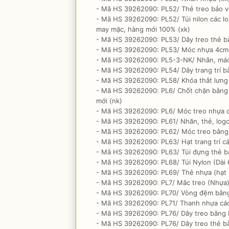
- Mã HS 39262090: PL52/ Thẻ treo bảo vệ
- Mã HS 39262090: PL52/ Túi nilon các lo
may mặc, hàng mới 100% (xk)
- Mã HS 39262090: PL53/ Dây treo thẻ bà
- Mã HS 39262090: PL53/ Móc nhựa 4cm 
- Mã HS 39262090: PL5-3-NK/ Nhãn, mác
- Mã HS 39262090: PL54/ Dây trang trí bằ
- Mã HS 39262090: PL58/ Khóa thắt lưng
- Mã HS 39262090: PL6/ Chốt chặn bằng p
mới (nk)
- Mã HS 39262090: PL6/ Móc treo nhựa cá
- Mã HS 39262090: PL61/ Nhãn, thẻ, logo 
- Mã HS 39262090: PL62/ Móc treo bằng 
- Mã HS 39262090: PL63/ Hạt trang trí c
- Mã HS 39262090: PL63/ Túi đựng thẻ bài 
- Mã HS 39262090: PL68/ Túi Nylon (Dài 
- Mã HS 39262090: PL69/ Thẻ nhựa (hạt 
- Mã HS 39262090: PL7/ Mắc treo (Nhựa)
- Mã HS 39262090: PL70/ Vòng đệm bằng
- Mã HS 39262090: PL71/ Thanh nhựa các 
- Mã HS 39262090: PL76/ Dây treo bằng 
- Mã HS 39262090: PL76/ Dây treo thẻ bài