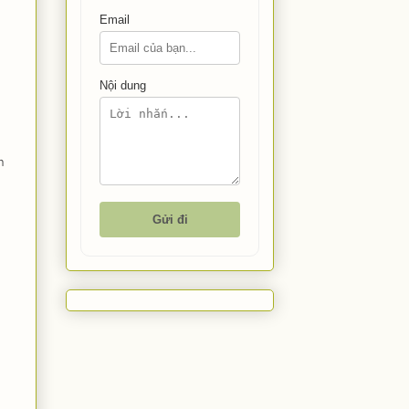
Email
Nội dung
n
Gửi đi