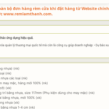
oàn bộ đơn hàng rèm cửa khi đặt hàng từ Website chính
ức www.remlamthanh.com.
 thác ứng dụng hiệu quả.
khóa quản lý thương mại quốc tế mà còn là công cụ giúp doanh nghiệp: • Dự báo xu
g nhựa) (nk)
oại (nk)
hựa các loại (nk)
n may mặc, hàng mới 100% (nk)
cỡ) (xk)
 trí bằng nhựa, size 117mm (Phụ kiện dùng cho may mặc) (nk)
i bằng nhựa, mới 100% (xk)
ằng nhựa (xk)
 bằng nhựa 1-4 cm (nk)