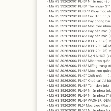
- Mã HS 39262090: PL43/ Nhãn mác (ép n
- Mã HS 39262090: PL43/ Thẻ nhựa- ST1
- Mã HS 39262090: PL43-1/ Khoá móc nh
- Mã HS 39262090: PL44/ Cúc đính nhựa 
- Mã HS 39262090: PL44/ Dây chống bai 
- Mã HS 39262090: PL44/ Móc treo nhựa
- Mã HS 39262090: PL45/ Dây bắn mạc (Gh
- Mã HS 39262090: PL45/ Dây bắn mác (Gh
- Mã HS 39262090: PL46/ (SBH20-173) M
- Mã HS 39262090: PL46/ (SBH20-174) M
- Mã HS 39262090: PL46/ (SBH20-175) M
- Mã HS 39262090: PL46/ ĐẠN NHỰA (xk
- Mã HS 39262090: PL46/ Mắc treo quần
- Mã HS 39262090: PL46/ Miếng trang trí
- Mã HS 39262090: PL46/ Móc treo quần
- Mã HS 39262090: PL47/ Chốt chặn, nút
- Mã HS 39262090: PL47/ Khoá cài đai 
- Mã HS 39262090: PL48/ Túi nylon (nk)
- Mã HS 39262090: PL49/ Nhãn nhựa (nk
- Mã HS 39262090: PL49/ Nhãn nhựa (Trị
- Mã HS 39262090: PL49/ WASHER/ ĐỆM
- Mã HS 39262090: PL5/ Móc treo (Plast
- Mã HS 39262090: PL52/ Nhãn nhựa (xk