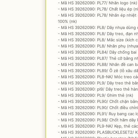
- Mã HS 39262090: PL77/ Nhãn logo (nk)
- Mã HS 39262090: PL78/ Chất liệu ép (n
- Mã HS 39262090: PL78/ Nhãn ép nhiệt 
100% (nk)
- Mã HS 39262090: PL8/ Dây nhựa dùng đ
- Mã HS 39262090: PL8/ Dây treo, đạn n
- Mã HS 39262090: PL8/ Mắc size (kích c
- Mã HS 39262090: PL8/ Nhãn phụ (nhựa)
- Mã HS 39262090: PL84/ Dây chống bai 
- Mã HS 39262090: PL87/ Thẻ cỡ bằng n
- Mã HS 39262090: PL88/ Nhãn đề can bằ
- Mã HS 39262090: PL89/ Ô zê (lỗ xâu dâ
- Mã HS 39262090: PL8-NK/ Móc treo các 
- Mã HS 39262090: PL9/ Dây treo thẻ bằ
- Mã HS 39262090: pl9/ Dây treo thẻ hàn
- Mã HS 39262090: PL9/ Ghim thẻ (nk)
- Mã HS 39262090: PL90/ Chốt chặn bằng 
- Mã HS 39262090: PL90/ Chốt điều chỉnh
- Mã HS 39262090: PL91/ Ruy bang cac lo
- Mã HS 39262090: PL98/ Chốt hãm dây 
- Mã HS 39262090: PL9-NK/ Kẹp, thẻ các 
- Mã HS 39262090: PLASBUCKLESET2/ 