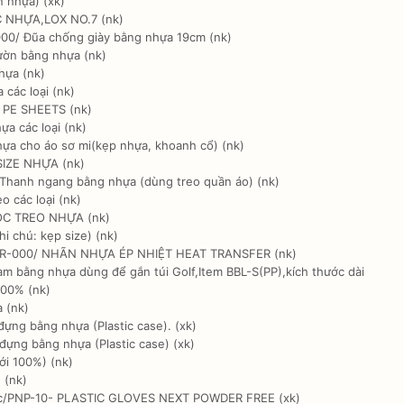
 nhựa) (xk)
 NHỰA,LOX NO.7 (nk)
0/ Đũa chống giày bằng nhựa 19cm (nk)
ườn bằng nhựa (nk)
hựa (nk)
các loại (nk)
 PE SHEETS (nk)
 các loại (nk)
ựa cho áo sơ mi(kẹp nhựa, khoanh cổ) (nk)
SIZE NHỰA (nk)
nh ngang bằng nhựa (dùng treo quần áo) (nk)
 các loại (nk)
C TREO NHỰA (nk)
i chú: kẹp size) (nk)
R-000/ NHÃN NHỰA ÉP NHIỆT HEAT TRANSFER (nk)
 bằng nhựa dùng để gắn túi Golf,Item BBL-S(PP),kích thước dài
00% (nk)
 (nk)
g bằng nhựa (Plastic case). (xk)
ng bằng nhựa (Plastic case) (xk)
i 100%) (nk)
 (nk)
vc/PNP-10- PLASTIC GLOVES NEXT POWDER FREE (xk)