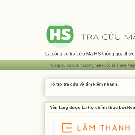
Là công cụ tra cứu Mã HS thông qua thực 
Công cụ tra cứu thương mại quốc tế Trade Map
Hỗ trợ tra cứu và tìm kiếm nhanh.
Nền tảng được tài trợ chính thức bởi R