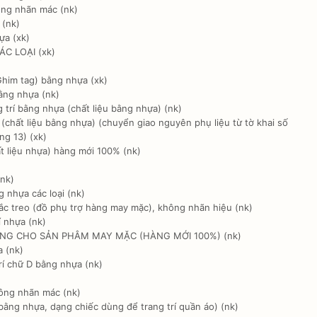
ng nhãn mác (nk)
 (nk)
ựa (xk)
C LOẠI (xk)
him tag) bằng nhựa (xk)
ằng nhựa (nk)
trí bằng nhựa (chất liệu bằng nhựa) (nk)
chất liệu bằng nhựa) (chuyển giao nguyên phụ liệu từ tờ khai số
g 13) (xk)
t liệu nhựa) hàng mới 100% (nk)
nk)
nhựa các loại (nk)
c treo (đồ phụ trợ hàng may mặc), không nhãn hiệu (nk)
 nhựa (nk)
ÙNG CHO SẢN PHÂM MAY MẶC (HÀNG MỚI 100%) (nk)
 (nk)
í chữ D bằng nhựa (nk)
ông nhãn mác (nk)
bằng nhựa, dạng chiếc dùng để trang trí quần áo) (nk)