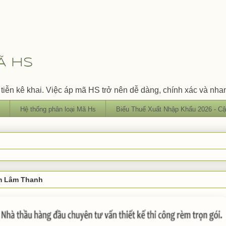
tiễn kê khai. Việc áp mã HS trở nên dễ dàng, chính xác và nha
Hệ thống phân loại Mã Hs
Biểu Thuế Xuất Nhập Khẩu 2026 - Cậ
èm Lâm Thanh