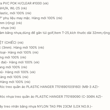
ưa PVC POK H/CLEAR #1000 (xk)
HỰA, WL-25 (nk)
astic, mới 100% (nk)
7" phụ liệu may mặc. Hàng mới 100% (nk)
mm (rộng) (nk)
 nhựa (nk)
m bằng nhựa,dùng để gắn túi golf,Item T-25,kích thước dài 32mm,rộng
T (CHIẾC) (nk)
 (3mm). Hàng mới 100% (nk)
loại- Hàng mới 100% (nk)
ng mới 100% (nk)
 đai)- Hàng mới 100% (xk)
àng mới 100% (nk)
mũ- Hàng mới 100% (xk)
àng mới 100% (nk)
 Hàng mới 100% (nk)
c treo quần áo PLASTIC HANGER 770169010(9160) (MB-3 AZ)-
óc nhựa treo quần áo PLASTIC HANGER 770169090 (C-306N AZ)-
ây treo nhãn bằng nhựa NYLON TAG PIN 23CM (LOX NO.9.)-