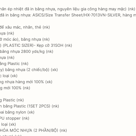
hãn ép nhiệt đã in bằng nhựa, nguyên liệu gia công hàng may mặc) (nk)
đã in bằng nhựa: ASICS/Size Transfer Sheet/HX-7013VN-SILVER, hàng m
ể xâu mác, nhãn, thẻ (nk)
hựa (nk)
ỡ móc áo), bằng nhựa (nk)
 (PLASTIC SIZER)- Kẹp cỡ 31SOH (nk)
bằng nhựa 2800 yds/kg (nk)
MỞ QUÀ NGAY
hựa (nk)
ng Plastic (nk)
y) bằng nhựa (2 chiếc/bộ) (xk)
loại (xk)
ng nhựa hàng mới 100% (xk)
g mới 100% (nk)
Plastic (nk)
 bằng Plastic (1SET 2PCS) (nk)
ai bằng nylon (xk)
PU stopper (nk)
loại (xk)
KHÓA MÓC NHỰA (2 PHẦN/BỘ) (nk)