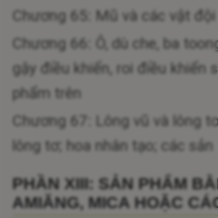
Chương 65: Mũ và các vật đội
Chương 66: Ô, dù che, ba toong
gậy điều khiển, roi điều khiển
phẩm trên
Chương 67: Lông vũ và lông tơ
lông tơ; hoa nhân tạo; các sả
PHẦN XIII: SẢN PHẨM B
AMIĂNG, MICA HOẶC CÁC