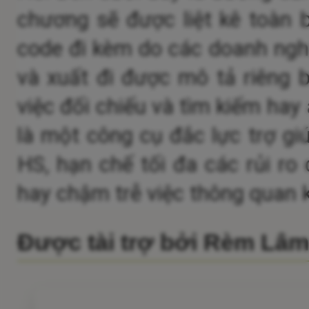
chương sẽ được liệt kê toàn 
code đi kèm do các doanh nghi
và xuất đi được mô tả riêng b
việc đối chiếu và tìm kiếm hay
là một công cụ đắc lực trợ gi
HS, hạn chế tối đa các rủi ro c
hay chậm trễ việc thông quan 
Được tài trợ bởi Rèm Lâ