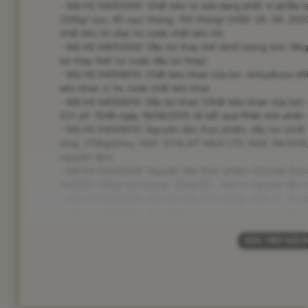
- Mã HS 04052000: Chất béo từ sữa dạng phết vị lạt(Bơ lạ
(200g/ cục; 40 cục/ thùng; 150 thùng) (HSD: 26. 09. 202
chất béo từ sữa/ hs code chất béo từ)
- Mã HS 04052000: Dầu bơ thay thế (khối lượng tịnh 18kg/
bơ thay thế/ hs code dầu bơ thay)
- Mã HS 04059010: Chất béo khan của bơ- Anhydrous Milk
béo khan c/ hs code chất béo kha)
- Mã HS 04059010: Dầu bơ khan (Chất béo khan của bơ)- 
(CV số: 7548 ngày 18/08/2015 về kết quả Phân tích phân l
- Mã HS 04059010: Nguyên liệu thực phẩm: dầu bơ (chất b
lỏng, 210kg/phuy, NSX: SYNLAIT MILK LTD; NSX: 09/2019, 
nguyên liệu)
- Mã HS 04059020: Nguyên liệu thực phẩm- Corman Extra 
04/2021 (10kg net/thùng- 02kgx5)... (mã hs nguyên liệu 
- Mã HS 04059020: Dầu bơ thay thế (vàng) (120 xô, 18 kg
- Mã HS 04059090: BỢ THỰC VẬT... (mã hs bợ thực vật/ h
ĐỌC TIẾP NỘI 