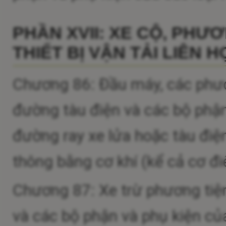
PHẦN XVII: XE CỘ, PHƯ
THIẾT BỊ VẬN TẢI LIÊN 
Chương 86: Đầu máy, các phươ
đường tàu điện và các bộ phận
đường ray xe lửa hoặc tàu điện
thông bằng cơ khí (kể cả cơ đi
Chương 87: Xe trừ phương tiệ
và các bộ phận và phụ kiện củ