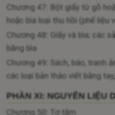
Chương 47: Bột giấy từ gỗ hoặc
hoặc bìa loại thu hồi (phế liệu
Chương 48: Giấy và bìa; các s
bằng bìa
Chương 49: Sách, báo, tranh ả
các loại bản thảo viết bằng ta
PHẦN XI: NGUYÊN LIỆU 
Chương 50: Tơ tằm