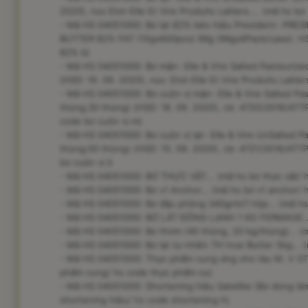
2020), nsx Elvir-Elle Et Vire Produits Laitiers.... (mã hs bơ 
- Mã HS 04051000: Bơ lạt 82% béo hiệu President- P
BUTTER 82% FAT (10gx600pcs) 6Kg (6Kgx6Pack/case). HSD
82% b)
- Mã HS 04051000: Bơ mặn- Elle & Vire Salted Pasteurize
(HSD: 16. 09. 2020), nsx: Elvir-Elle Et Vire Produits Laitie
- Mã HS 04051000: Bơ cuộn vị mặn- Elle & Vire Salted Pa
thùng;30 thùng) (HSD: 18. 09. 2020), cb: 4720/2016/ATT
code bơ cuộn vị m)
- Mã HS 04051000: Bơ cuộn vị lạt- Elle & Vire UnSalted 
thùng;50 thùng) (HSD: 15. 09. 2020), cb: 4721/2016/ATTP
bơ cuộn vị l)
- Mã HS 04051000: BƠ THỰC VẬT... (mã hs bơ thực vật/ h
- Mã HS 04051000: Bơ vĩ Anchor... (mã hs bơ vĩ anchor/ 
- Mã HS 04051000: Bơ đậu phộng 340grm/1 hộp... (mã h
- Mã HS 04051000: BƠ LÁT ĐÔNG LẠNH 1 KG FERMAGE... (
- Mã HS 04051000: Bơ thơm (40 thùng, 20 kg/thùng)... (
- Mã HS 04051000: Bơ lạt tự nhiên TH true Butter 5kg... (
- Mã HS 04051000: Thực phẩm cung ứng cho tàu M. V ST
phẩm cung/ hs code thực phẩm cu)
- Mã HS 04051000: Shortening hiệu Satellite (Bơ dùng là
shortening hiệu/ hs code shortening h)