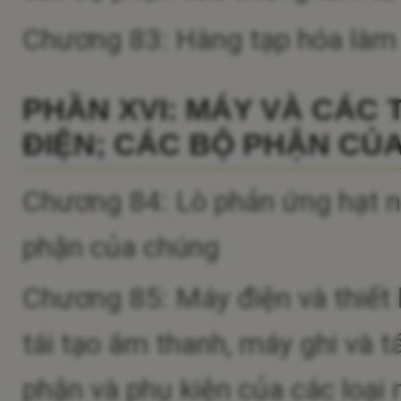
Chương 83: Hàng tạp hóa làm 
PHẦN XVI: MÁY VÀ CÁC T
ĐIỆN; CÁC BỘ PHẬN CỦA 
Chương 84: Lò phản ứng hạt nhâ
phận của chúng
Chương 85: Máy điện và thiết 
tái tạo âm thanh, máy ghi và t
phận và phụ kiện của các loại