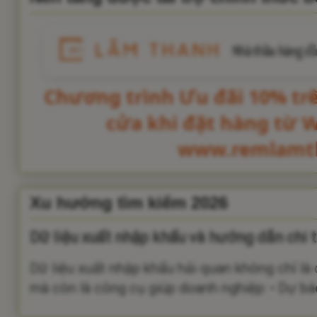
Chương trình Ưu đãi 10% tr
cửa khi đặt hàng từ 
www.remlamt
Xu hướng tìm kiếm 2026
Dữ liệu xuất nhập khẩu và hướng dẫn chi t
Dữ liệu xuất nhập khẩu hải quan không chỉ là
mà còn là công cụ giúp doanh nghiệp: • Dự báo