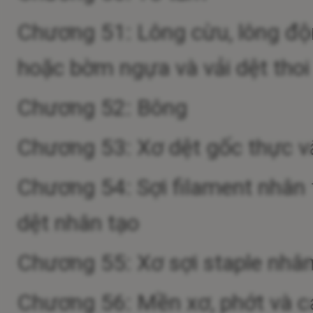
Chương 51: Lông cừu, lông động
hoặc bờm ngựa và vải dệt thoi 
Chương 52: Bông
Chương 53: Xơ dệt gốc thực vật 
Chương 54: Sợi filament nhân t
dệt nhân tạo
Chương 55: Xơ sợi staple nhân
Chương 56: Mền xơ, phớt và cá