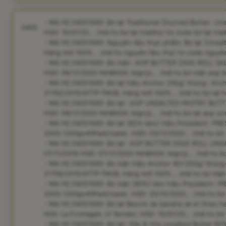
- Mã HS 04051000: Bơ lạt Traditional Churned Butter- Un
0405
HSD: 10/01/20... (mã hs bơ lạt traditio/ hs code bơ lạt trad
- Mã HS 04051000: Nguyên liệu thực phẩm: Bơ lạt (Unsal
Hàng mới 100%... (mã hs nguyên liệu thự/ hs code nguyên
- Mã HS 04051000: Bơ mặn- AOP BUTTER 250G ROLL SALT
HSD: 06/11/2020-NH&NSX: Isigny)... (mã hs bơ mặn aop 
- Mã HS 04051000: Bơ lạt hiệu Anchor 25kg/ thùng- Anch
21782/2015/ATTP-TNCB. Hàng mới 100%... (mã hs bơ lạt hi
- Mã HS 04051000: Bơ lạt- AOP UNSALTED PASTRY BUTTER
HSD: 08/11/2020-NH&NSX: Isigny)... (mã hs bơ lạt aop uns
- Mã HS 04051000: Bơ lạt (82% béo) hiệu President-
200G (200gx40Pack/case). HSD: 03/11/2020... (mã hs bơ 
- Mã HS 04051000: Bơ lạt- AOP BUTTER 250G ROLL UNSA
07/11/2019-HSD: 07/11/2020-NH&NSX: Isigny)... (mã hs bơ 
- Mã HS 04051000: Bơ mặn hiệu Anchor 40x250g/ thùng- 
21756/2015/ATTP-TNCB. Hàng mới 100%... (mã hs bơ mặn 
- Mã HS 04051000: Bơ mặn (80%) béo hiệu President-
200G (200gx40Pack/case). HSD: 25/10/2020... (mã hs b
- Mã HS 04051000: Bơ lạt Beurre de baratte ail et fines
NSX: La Fromagée JY Bordier, HSD: 10/01/20... (mã hs bơ l
- Mã HS 04051000: Bơ lạt- Elle & Vire unsalted Butter 82