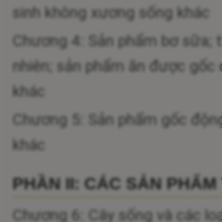
sinh không xương sống khác
Chương 4: Sản phẩm bơ sữa; t
nhiên; sản phẩm ăn được gốc đ
khác
Chương 5: Sản phẩm gốc động v
khác
PHẦN II: CÁC SẢN PHẨM
Chương 6: Cây sống và các loại