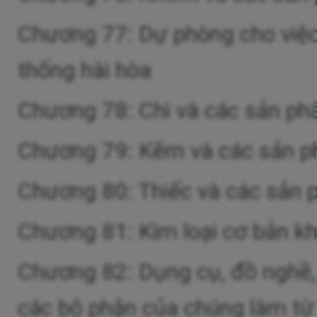
Chương 77: Dự phòng cho việc 
thống hài hòa
Chương 78: Chì và các sản ph
Chương 79: Kẽm và các sản 
Chương 80: Thiếc và các sản 
Chương 81: Kim loại cơ bản k
Chương 82: Dụng cụ, đồ nghề, d
các bộ phận của chúng làm từ 