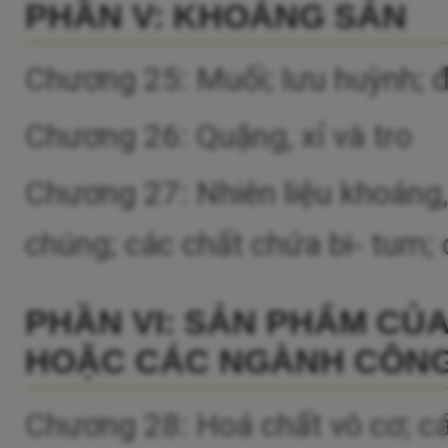
PHẦN V: KHOÁNG SẢN
Chương 25: Muối; lưu huỳnh; đấ
Chương 26: Quặng, xỉ và tro
Chương 27: Nhiên liệu khoáng
chúng; các chất chứa bi- tum; 
PHẦN VI: SẢN PHẨM CỦ
HOẶC CÁC NGÀNH CÔNG
Chương 28: Hoá chất vô cơ; cá