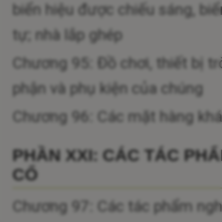
biển hiệu được chiếu sáng, biể
tự; nhà lắp ghép
Chương 95: Đồ chơi, thiết bị tr
phận và phụ kiện của chúng
Chương 96: Các mặt hàng kh
PHẦN XXI: CÁC TÁC PH
CỔ
Chương 97: Các tác phẩm nghệ