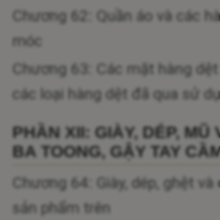
Chương 62: Quần áo và các hà
móc
Chương 63: Các mặt hàng dệt đ
các loại hàng dệt đã qua sử dụ
PHẦN XII: GIÀY, DÉP, MŨ
BA TOONG, GẬY TAY CẦM
Chương 64: Giày, dép, ghệt và
sản phẩm trên