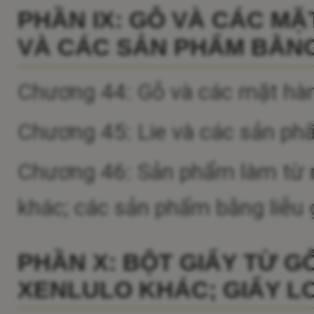
PHẦN IX: GỖ VÀ CÁC MẶ
VÀ CÁC SẢN PHẨM BẰNG
Chương 44: Gỗ và các mặt hàn
Chương 45: Lie và các sản ph
Chương 46: Sản phẩm làm từ rơm
khác; các sản phẩm bằng liễu
PHẦN X: BỘT GIẤY TỪ G
XENLULO KHÁC; GIẤY LO