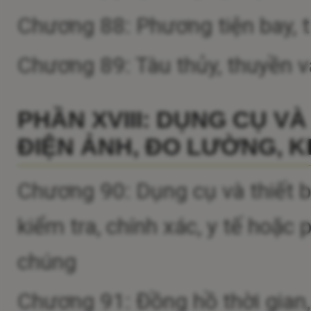
Chương 88: Phương tiện bay, t
Chương 89: Tàu thủy, thuyền v
PHẦN XVIII: DỤNG CỤ VÀ
ĐIỆN ẢNH, ĐO LƯỜNG, KI
Chương 90: Dụng cụ và thiết bị
kiểm tra, chính xác, y tế hoặc
chúng
Chương 91: Đồng hồ thời gian