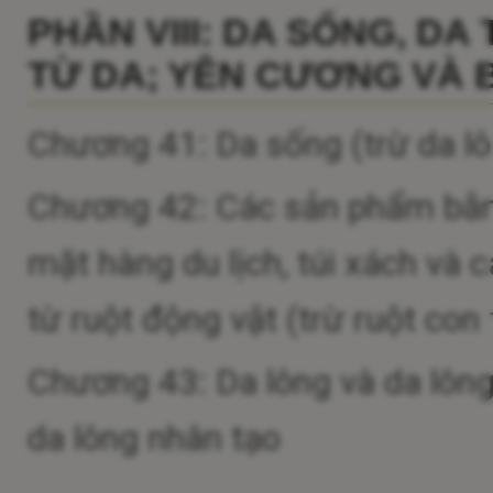
PHẦN VIII: DA SỐNG, D
TỪ DA; YÊN CƯƠNG VÀ 
Chương 41: Da sống (trừ da lô
Chương 42: Các sản phẩm bằng
mặt hàng du lịch, túi xách và
từ ruột động vật (trừ ruột con
Chương 43: Da lông và da lông
da lông nhân tạo