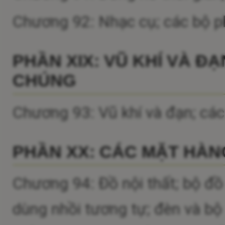
Chương 92: Nhạc cụ; các bộ p
PHẦN XIX: VŨ KHÍ VÀ Đ
CHÚNG
Chương 93: Vũ khí và đạn; các
PHẦN XX: CÁC MẶT HÀ
Chương 94: Đồ nội thất; bộ đ
dùng nhồi tương tự; đèn và bộ 