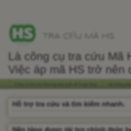
Là công cụ tra cứu Mã H
Việc áp mã HS trở nên 
Công cụ tra cứu thương mại quốc tế Trade Map
Hệ thống phâ
Hỗ trợ tra cứu và tìm kiếm nhanh.
Nền tảng được tài trợ chính thức