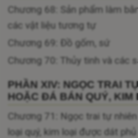
Chương 68: Sản phẩm làm bằng
các vật liệu tương tự
Chương 69: Đồ gốm, sứ
Chương 70: Thủy tinh và các 
PHẦN XIV: NGỌC TRAI T
HOẶC ĐÁ BÁN QUÝ, KIM 
Chương 71: Ngọc trai tự nhiên
loại quý, kim loại được dát ph