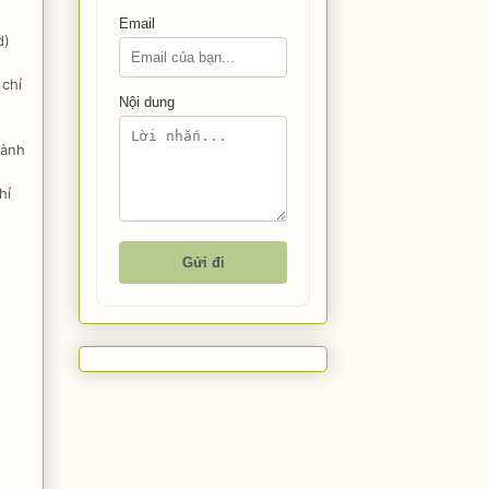
Email
d)
 chỉ
Nội dung
gành
hỉ
Gửi đi