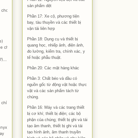
sản phẩm dệt
g cho
Phần 17: Xe cộ, phương tiện
bay, tàu thuyền và các thiết bị
vận tải liên hợp
Phần 18: Dụng cụ và thiết bị
e)
quang học, nhiếp ảnh, điện ảnh,
e chỉ
đo lường, kiểm tra, chính xác, y
tế hoặc phẫu thuật.
)...
Phần 20: Các mặt hàng khác
Phần 3: Chất béo và dầu có
nguồn gốc từ động vật hoặc thực
vật và các sản phẩm tách từ
chúng.
 chỉ
Phần 16: Máy và các trang thiết
bị cơ khí; thiết bị điện; các bộ
phận của chúng; thiết bị ghi và tái
tạo âm thanh, thiết bị ghi và tái
onyx)
tạo hình ảnh, âm thanh truyền
ay