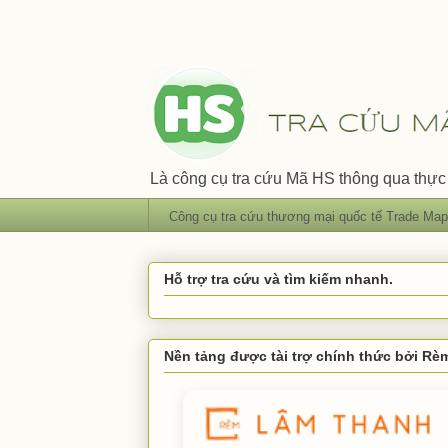
Là công cụ tra cứu Mã HS thông qua thực 
Công cụ tra cứu thương mại quốc tế Trade Map
Hỗ trợ tra cứu và tìm kiếm nhanh.
Nền tảng được tài trợ chính thức bởi R