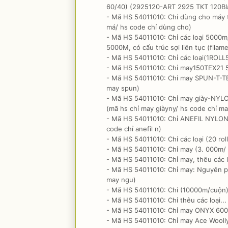
60/40) (2925120-ART 2925 TKT 120Blac
- Mã HS 54011010: Chỉ dùng cho máy t
má/ hs code chỉ dùng cho)
- Mã HS 54011010: Chỉ các loại 5000m/
5000M, có cấu trúc sợi liên tục (filamen
- Mã HS 54011010: Chỉ các loại(1ROLL50
- Mã HS 54011010: Chỉ may150TEX21 5
- Mã HS 54011010: Chỉ may SPUN-T-TE
may spun)
- Mã HS 54011010: Chỉ may giày-NY
(mã hs chỉ may giàyny/ hs code chỉ ma
- Mã HS 54011010: Chỉ ANEFIL NYLON
code chỉ anefil n)
- Mã HS 54011010: Chỉ các loại (20 roll,
- Mã HS 54011010: Chỉ may (3. 000m/ 
- Mã HS 54011010: Chỉ may, thêu các l
- Mã HS 54011010: Chỉ may: Nguyên ph
may ngu)
- Mã HS 54011010: Chỉ (10000m/cuộn)
- Mã HS 54011010: Chỉ thêu các loại...
- Mã HS 54011010: Chỉ may ONYX 6000
- Mã HS 54011010: Chỉ may Ace Woolly