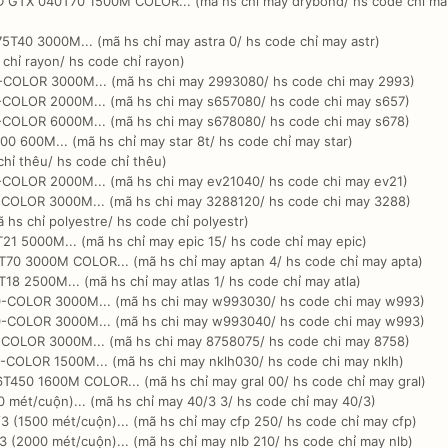
GTX 040T70 1500M COLOR... (mã hs chỉ may drybond/ hs code chỉ ma
T40 3000M... (mã hs chỉ may astra 0/ hs code chỉ may astr)
 chỉ rayon/ hs code chỉ rayon)
COLOR 3000M... (mã hs chi may 2993080/ hs code chi may 2993)
COLOR 2000M... (mã hs chi may s657080/ hs code chi may s657)
COLOR 6000M... (mã hs chi may s678080/ hs code chi may s678)
 600M... (mã hs chỉ may star 8t/ hs code chỉ may star)
chỉ thêu/ hs code chỉ thêu)
COLOR 2000M... (mã hs chi may ev21040/ hs code chi may ev21)
COLOR 3000M... (mã hs chi may 3288120/ hs code chi may 3288)
 hs chỉ polyestre/ hs code chỉ polyestr)
1 5000M... (mã hs chỉ may epic 15/ hs code chỉ may epic)
70 3000M COLOR... (mã hs chỉ may aptan 4/ hs code chỉ may apta)
8 2500M... (mã hs chỉ may atlas 1/ hs code chỉ may atla)
-COLOR 3000M... (mã hs chi may w993030/ hs code chi may w993)
-COLOR 3000M... (mã hs chi may w993040/ hs code chi may w993)
COLOR 3000M... (mã hs chi may 8758075/ hs code chi may 8758)
COLOR 1500M... (mã hs chi may nklh030/ hs code chi may nklh)
450 1600M COLOR... (mã hs chỉ may gral 00/ hs code chỉ may gral)
 mét/cuộn)... (mã hs chỉ may 40/3 3/ hs code chỉ may 40/3)
 (1500 mét/cuộn)... (mã hs chỉ may cfp 250/ hs code chỉ may cfp)
 (2000 mét/cuộn)... (mã hs chỉ may nlb 210/ hs code chỉ may nlb)