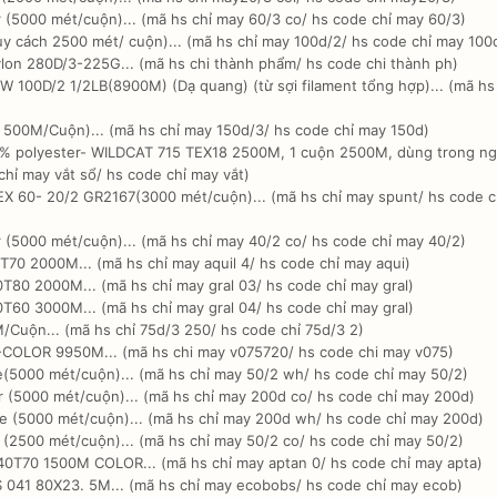
 (5000 mét/cuộn)... (mã hs chỉ may 60/3 co/ hs code chỉ may 60/3)
y cách 2500 mét/ cuộn)... (mã hs chỉ may 100d/2/ hs code chỉ may 100
lon 280D/3-225G... (mã hs chi thành phẩm/ hs code chi thành ph)
W 100D/2 1/2LB(8900M) (Dạ quang) (từ sợi filament tổng hợp)... (mã hs
 500M/Cuộn)... (mã hs chỉ may 150d/3/ hs code chỉ may 150d)
0% polyester- WILDCAT 715 TEX18 2500M, 1 cuộn 2500M, dùng trong n
hỉ may vắt sổ/ hs code chỉ may vắt)
X 60- 20/2 GR2167(3000 mét/cuộn)... (mã hs chỉ may spunt/ hs code c
 (5000 mét/cuộn)... (mã hs chỉ may 40/2 co/ hs code chỉ may 40/2)
✕
0 2000M... (mã hs chỉ may aquil 4/ hs code chỉ may aqui)
80 2000M... (mã hs chỉ may gral 03/ hs code chỉ may gral)
NHẬN ƯU ĐÃI BẤT NGỜ TỪ
60 3000M... (mã hs chỉ may gral 04/ hs code chỉ may gral)
/Cuộn... (mã hs chỉ 75d/3 250/ hs code chỉ 75d/3 2)
NHÀ TÀI TRỢ!
COLOR 9950M... (mã hs chi may v075720/ hs code chi may v075)
(5000 mét/cuộn)... (mã hs chỉ may 50/2 wh/ hs code chỉ may 50/2)
 (5000 mét/cuộn)... (mã hs chỉ may 200d co/ hs code chỉ may 200d)
e (5000 mét/cuộn)... (mã hs chỉ may 200d wh/ hs code chỉ may 200d)
 (2500 mét/cuộn)... (mã hs chỉ may 50/2 co/ hs code chỉ may 50/2)
T70 1500M COLOR... (mã hs chỉ may aptan 0/ hs code chỉ may apta)
041 80X23. 5M... (mã hs chỉ may ecobobs/ hs code chỉ may ecob)