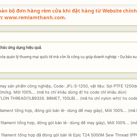
oàn bộ đơn hàng rèm cửa khi đặt hàng từ Website chính
ức www.remlamthanh.com.
 thác ứng dụng hiệu quả.
khóa quản lý thương mại quốc tế mà còn là công cụ giúp doanh nghiệp: • Dự báo xu
may sản phẩm công nghiệp, Code: JFL-S-1250, vật liệu: Sợi PTFE 1250d
00m/kg. Mới 100%... (mã hs chỉ khâu dùng đ/ hs code chỉ khâu dùn)
LON THREAD(1LB9326. 88MET, 150LB)... (mã hs chỉ nylon wht/ hs code
ilament tổng hợp, đóng gói bán lẻ- dùng để may giày), Mới 100%... (mã
filament tổng hợp, đóng gói bán lẻ- dùng để may giày), Mới 100%... (m
i filament tổng hợp đã đóng gói bán lẻ Epic T24 5000M Sew Thread (PP