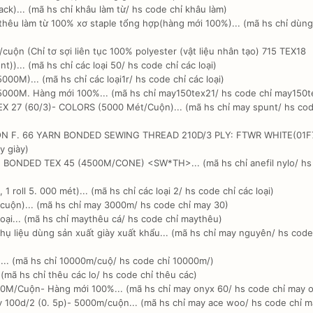
k)... (mã hs chỉ khâu làm từ/ hs code chỉ khâu làm)
hêu làm từ 100% xơ staple tổng hợp(hàng mới 100%)... (mã hs chỉ dùn
cuộn (Chỉ tơ sợi liên tục 100% polyester (vật liệu nhân tạo) 715 TEX18
t))... (mã hs chỉ các loại 50/ hs code chỉ các loại)
00M)... (mã hs chỉ các loại1r/ hs code chỉ các loại)
000M. Hàng mới 100%... (mã hs chỉ may150tex21/ hs code chỉ may150t
X 27 (60/3)- COLORS (5000 Mét/Cuộn)... (mã hs chỉ may spunt/ hs cod
LON F. 66 YARN BONDED SEWING THREAD 210D/3 PLY: FTWR WHITE(01F7
y giày)
 BONDED TEX 45 (4500M/CONE) <SW*TH>... (mã hs chỉ anefil nylo/ hs
 1 roll 5. 000 mét)... (mã hs chỉ các loại 2/ hs code chỉ các loại)
cuộn)... (mã hs chỉ may 3000m/ hs code chỉ may 30)
oại... (mã hs chỉ maythêu cá/ hs code chỉ maythêu)
ụ liệu dùng sản xuất giày xuất khẩu... (mã hs chỉ may nguyên/ hs code
... (mã hs chỉ 10000m/cuộ/ hs code chỉ 10000m/)
 (mã hs chỉ thêu các lo/ hs code chỉ thêu các)
M/Cuộn- Hàng mới 100%... (mã hs chỉ may onyx 60/ hs code chỉ may 
 100d/2 (0. 5p)- 5000m/cuộn... (mã hs chỉ may ace woo/ hs code chỉ m