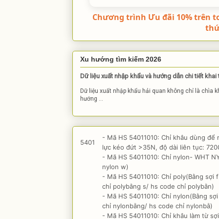
Chương trình Ưu đãi 10% trên t
th
Xu hướng tìm kiếm 2026
Dữ liệu xuất nhập khẩu và hướng dẫn chi tiết khai
Dữ liệu xuất nhập khẩu hải quan không chỉ là chìa 
hướng ...
- Mã HS 54011010: Chỉ khâu dùng để 
5401
lực kéo đứt >35N, độ dài liên tục: 72
- Mã HS 54011010: Chỉ nylon- WHT NY
nylon w)
- Mã HS 54011010: Chỉ poly(Bằng sợi f
chỉ polybằng s/ hs code chỉ polybằn)
- Mã HS 54011010: Chỉ nylon(Bằng sợi 
chỉ nylonbằng/ hs code chỉ nylonbằ)
- Mã HS 54011010: Chỉ khâu làm từ sợ