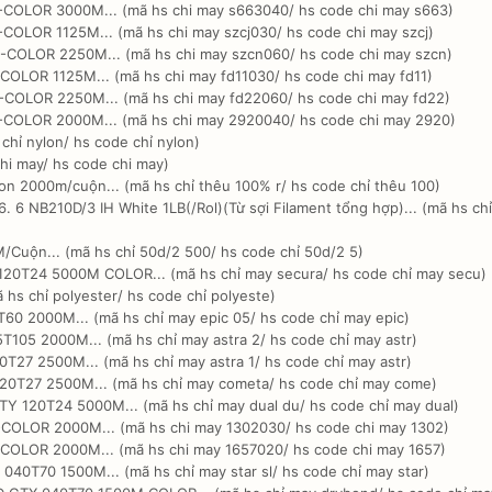
COLOR 3000M... (mã hs chi may s663040/ hs code chi may s663)
OLOR 1125M... (mã hs chi may szcj030/ hs code chi may szcj)
COLOR 2250M... (mã hs chi may szcn060/ hs code chi may szcn)
OLOR 1125M... (mã hs chi may fd11030/ hs code chi may fd11)
COLOR 2250M... (mã hs chi may fd22060/ hs code chi may fd22)
COLOR 2000M... (mã hs chi may 2920040/ hs code chi may 2920)
chỉ nylon/ hs code chỉ nylon)
hi may/ hs code chi may)
n 2000m/cuộn... (mã hs chỉ thêu 100% r/ hs code chỉ thêu 100)
MỞ QUÀ NGAY
 6 NB210D/3 IH White 1LB(/Rol)(Từ sợi Filament tổng hợp)... (mã hs chỉ
/Cuộn... (mã hs chỉ 50d/2 500/ hs code chỉ 50d/2 5)
20T24 5000M COLOR... (mã hs chỉ may secura/ hs code chỉ may secu)
 hs chỉ polyester/ hs code chỉ polyeste)
60 2000M... (mã hs chỉ may epic 05/ hs code chỉ may epic)
105 2000M... (mã hs chỉ may astra 2/ hs code chỉ may astr)
27 2500M... (mã hs chỉ may astra 1/ hs code chỉ may astr)
20T27 2500M... (mã hs chỉ may cometa/ hs code chỉ may come)
 120T24 5000M... (mã hs chỉ may dual du/ hs code chỉ may dual)
COLOR 2000M... (mã hs chi may 1302030/ hs code chi may 1302)
COLOR 2000M... (mã hs chi may 1657020/ hs code chi may 1657)
40T70 1500M... (mã hs chỉ may star sl/ hs code chỉ may star)