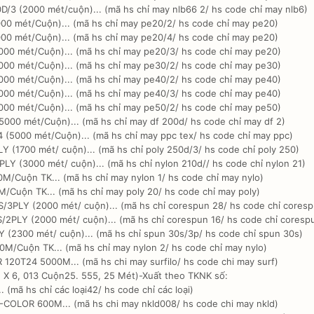
/3 (2000 mét/cuộn)... (mã hs chỉ may nlb66 2/ hs code chỉ may nlb6)
00 mét/Cuộn)... (mã hs chỉ may pe20/2/ hs code chỉ may pe20)
00 mét/Cuộn)... (mã hs chỉ may pe20/4/ hs code chỉ may pe20)
000 mét/Cuộn)... (mã hs chỉ may pe20/3/ hs code chỉ may pe20)
000 mét/Cuộn)... (mã hs chỉ may pe30/2/ hs code chỉ may pe30)
000 mét/Cuộn)... (mã hs chỉ may pe40/2/ hs code chỉ may pe40)
000 mét/Cuộn)... (mã hs chỉ may pe40/3/ hs code chỉ may pe40)
000 mét/Cuộn)... (mã hs chỉ may pe50/2/ hs code chỉ may pe50)
000 mét/Cuộn)... (mã hs chỉ may df 200d/ hs code chỉ may df 2)
(5000 mét/Cuộn)... (mã hs chỉ may ppc tex/ hs code chỉ may ppc)
 (1700 mét/ cuộn)... (mã hs chỉ poly 250d/3/ hs code chỉ poly 250)
Y (3000 mét/ cuộn)... (mã hs chỉ nylon 210d// hs code chỉ nylon 21)
M/Cuộn TK... (mã hs chỉ may nylon 1/ hs code chỉ may nylo)
/Cuộn TK... (mã hs chỉ may poly 20/ hs code chỉ may poly)
3PLY (2000 mét/ cuộn)... (mã hs chỉ corespun 28/ hs code chỉ coresp
2PLY (2000 mét/ cuộn)... (mã hs chỉ corespun 16/ hs code chỉ coresp
 (2300 mét/ cuộn)... (mã hs chỉ spun 30s/3p/ hs code chỉ spun 30s)
M/Cuộn TK... (mã hs chỉ may nylon 2/ hs code chỉ may nylo)
20T24 5000M... (mã hs chi may surfilo/ hs code chi may surf)
 X 6, 013 Cuộn25. 555, 25 Mét)-Xuất theo TKNK số:
(mã hs chỉ các loại42/ hs code chỉ các loại)
COLOR 600M... (mã hs chi may nkld008/ hs code chi may nkld)