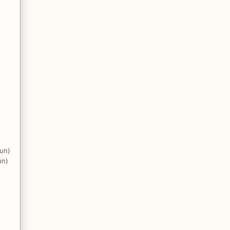
un)
un)