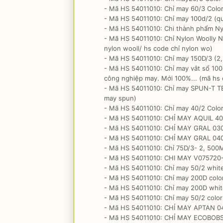
- Mã HS 54011010: Chỉ may 60/3 Color
- Mã HS 54011010: Chỉ may 100d/2 (qu
- Mã HS 54011010: Chi thành phẩm Ny
- Mã HS 54011010: Chỉ Nylon Woolly N
nylon wooll/ hs code chỉ nylon wo)
- Mã HS 54011010: Chỉ may 150D/3 (2,
- Mã HS 54011010: Chỉ may vắt sổ 10
công nghiệp may. Mới 100%... (mã hs c
- Mã HS 54011010: Chỉ may SPUN-T TE
may spun)
- Mã HS 54011010: Chỉ may 40/2 Color
- Mã HS 54011010: CHỈ MAY AQUIL 40T7
- Mã HS 54011010: CHỈ MAY GRAL 030T
- Mã HS 54011010: CHỈ MAY GRAL 040T
- Mã HS 54011010: Chỉ 75D/3- 2, 500M
- Mã HS 54011010: CHI MAY V075720-
- Mã HS 54011010: Chỉ may 50/2 white
- Mã HS 54011010: Chỉ may 200D color
- Mã HS 54011010: Chỉ may 200D whit
- Mã HS 54011010: Chỉ may 50/2 color
- Mã HS 54011010: CHỈ MAY APTAN 040
- Mã HS 54011010: CHỈ MAY ECOBOBS 