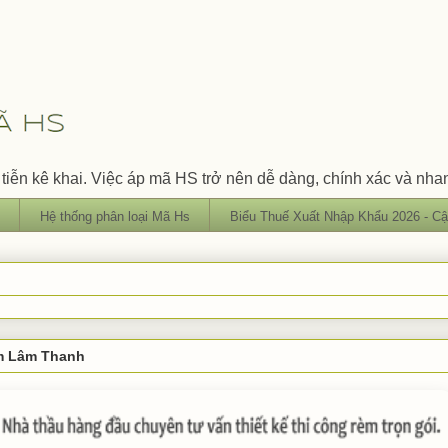
tiễn kê khai. Việc áp mã HS trở nên dễ dàng, chính xác và nha
Hệ thống phân loại Mã Hs
Biểu Thuế Xuất Nhập Khẩu 2026 - Cậ
èm Lâm Thanh