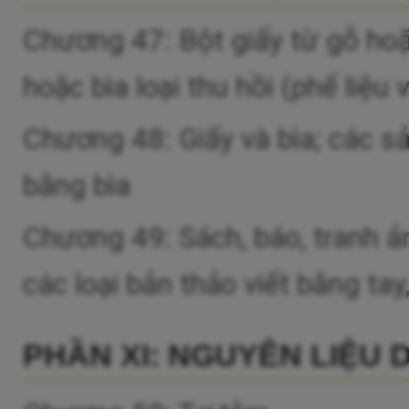
Chương 47: Bột giấy từ gỗ hoặc
hoặc bìa loại thu hồi (phế liệu
Chương 48: Giấy và bìa; các s
bằng bìa
Chương 49: Sách, báo, tranh ả
các loại bản thảo viết bằng ta
PHẦN XI: NGUYÊN LIỆU 