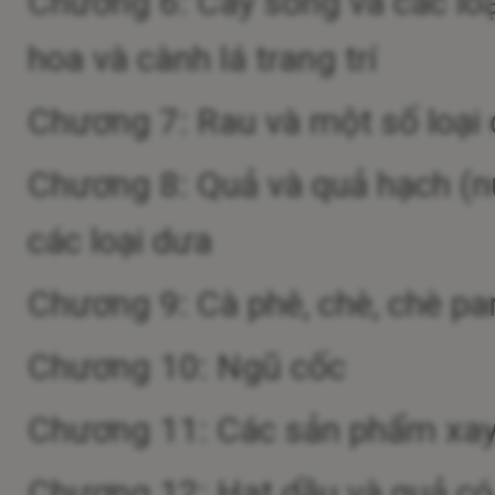
Chương 6: Cây sống và các loại
hoa và cành lá trang trí
Chương 7: Rau và một số loại 
Chương 8: Quả và quả hạch (n
các loại dưa
Chương 9: Cà phê, chè, chè par
Chương 10: Ngũ cốc
Chương 11: Các sản phẩm xay xá
Chương 12: Hạt dầu và quả có d