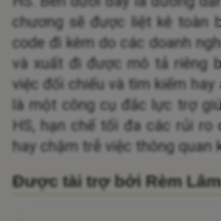
HS.
Bên dưới đây là đường dẫn
chương sẽ được liệt kê toàn 
code đi kèm do các doanh nghi
và xuất đi được mô tả riêng b
việc đối chiếu và tìm kiếm hay
là một công cụ đắc lực trợ gi
HS, hạn chế tối đa các rủi ro c
hay chậm trễ việc thông quan 
Được tài trợ bởi Rèm Lâ