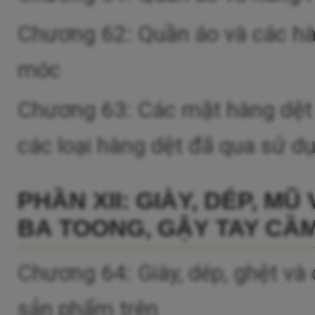
Chương 62: Quần áo và các hà
móc
Chương 63: Các mặt hàng dệt đ
các loại hàng dệt đã qua sử dụ
PHẦN XII: GIÀY, DÉP, MŨ
BA TOONG, GẬY TAY CẦM
Chương 64: Giày, dép, ghệt và
sản phẩm trên