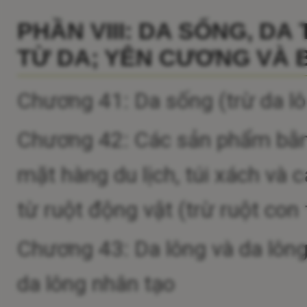
PHẦN VIII: DA SỐNG, D
TỪ DA; YÊN CƯƠNG VÀ 
Chương 41: Da sống (trừ da lô
Chương 42: Các sản phẩm bằng
mặt hàng du lịch, túi xách và
từ ruột động vật (trừ ruột con
Chương 43: Da lông và da lông
da lông nhân tạo