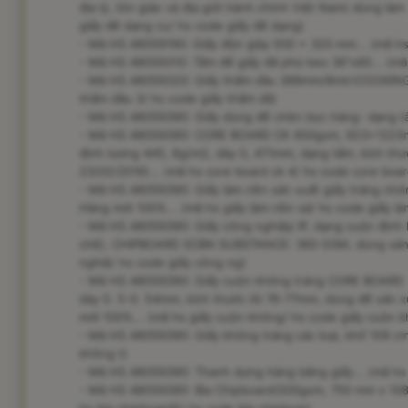
địa lý, tôn giáo và địa giới hành chính Việt Nam) dùng l
giấy đế dạng cu/ hs code giấy đế dạng)
- Mã HS 48059190: Giấy độn giày 500 x 320 mm... (mã hs 
- Mã HS 48059310: Tấm đế giấy đã phủ keo 36"x60... (mã 
- Mã HS 48059320: Giấy thấm dầu 388mm/8mtr(COOKING
thấm dầu 3/ hs code giấy thấm dầ)
- Mã HS 48059390: Giấy dùng để chèn bọc hàng- dạng tấm
- Mã HS 48059390: CORE BOARD CK 450gsm, 923+1223mm- 
định lượng 445, 6g/m2, dày 0, 471mm, dạng tấm, kích th
23/02/2016)... (mã hs core board ck 4/ hs code core boar
- Mã HS 48059390: Giấy làm nền sản xuất giấy tráng nh
Hàng mới 100%... (mã hs giấy làm nền sả/ hs code giấy l
- Mã HS 48059390: Giấy công nghiệp IP, dạng cuộn định 
chế), CHIPBOARD SCBN SUBSTANCE: 360 GSM, dùng sản xu
nghiệ/ hs code giấy công ng)
- Mã HS 48059390: Giấy cuộn không tráng CORE BOARD (
dày 0. 5-0. 54mm, kích thước lõi 76-77mm, dùng để sản xu
mới 100%... (mã hs giấy cuộn không/ hs code giấy cuộn k
- Mã HS 48059390: Giấy không tráng các loại, khổ 109 cm,
không t)
- Mã HS 48059390: Thanh dựng hàng bằng giấy... (mã hs
- Mã HS 48059390: Bìa Chipboard(500gsm, 750 mm x 1080