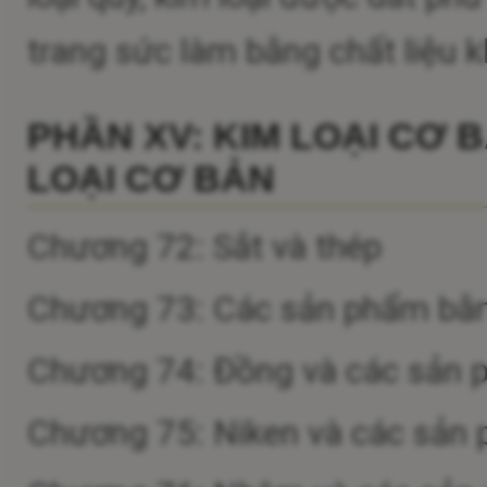
trang sức làm bằng chất liệu kh
PHẦN XV: KIM LOẠI CƠ 
LOẠI CƠ BẢN
Chương 72: Sắt và thép
Chương 73: Các sản phẩm bằn
Chương 74: Đồng và các sản
Chương 75: Niken và các sản