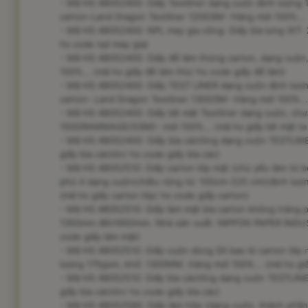
- Mã HS 48052400: Giấy Testliner dạng cuộn định lượng 
carton-Land Dragon Testliner 120GSM- Hàng mới 100%... (m
- Mã HS 48052400: NPL may gia công: Giấy bìa lưng (KT: 
hs code npl may gia)
- Mã HS 48052400: Giấy để làm thùng carton, dạng cuộn
100%... (mã hs giấy để làm thù/ hs code giấy để làm)
- Mã HS 48052400: Giấy TEST LINER dạng cuộn định lượng
carton- Land Dragon Testliner 130GSM- Hàng mới 100%... (m
- Mã HS 48052400: Giấy bề mặt Testliner dạng cuộn, chưa
150GRAMMAGE/GSM)- mới 100%... (mã hs giấy bề mặt tes
- Mã HS 48052400: Giấy bìa cáctông dạng cuộn TESTLIN
giấy bìa cáctôn/ hs code giấy bìa các)
- Mã HS 48052510: Giấy carton lớp mặt (chủ yếu làm từ b
phủ ở dạng cuộn(chiều rộng từ: 100cm-225 cm)(định lượ
(mã hs giấy carton lớp/ hs code giấy carton)
- Mã HS 48052510: Giấy làm mặt bìa carton không tráng 
1350mm đến1650mm. Nhà sản xuất: NIPPON PAPER INDUSTRY
code giấy làm mặt)
- Mã HS 48052510: Giấy cuộn dùng SX bao bì carton lớp m
lượng 175gsm, khổ: 1300MM. Hàng mới 100%... (mã hs gi
- Mã HS 48052510: Giấy bìa cáctông dạng cuộn TESTLINE
giấy bìa cáctôn/ hs code giấy bìa các)
- Mã HS 48052590: Giấy làm hộp (dang cuộn, thành phần ch