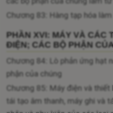
các bộ phận của chúng làm từ 
Chương 83: Hàng tạp hóa làm 
PHẦN XVI: MÁY VÀ CÁC T
ĐIỆN; CÁC BỘ PHẬN CỦA 
Chương 84: Lò phản ứng hạt nhâ
phận của chúng
Chương 85: Máy điện và thiết 
tái tạo âm thanh, máy ghi và t