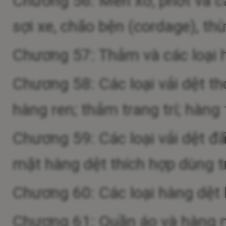
Chương 56: Mền xơ, phớt và cá
sợi xe, chão bện (cordage), t
Chương 57: Thảm và các loại h
Chương 58: Các loại vải dệt tho
hàng ren; thảm trang trí; hàng 
Chương 59: Các loại vải dệt đ
mặt hàng dệt thích hợp dùng 
Chương 60: Các loại hàng dệt
Chương 61: Quần áo và hàng 