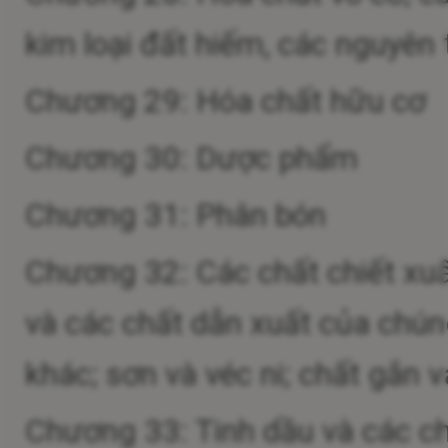
kim loại đất hiếm, các nguyên
Chương 29: Hóa chất hữu cơ
Chương 30: Dược phẩm
Chương 31: Phân bón
Chương 32: Các chất chiết xu
và các chất dẫn xuất của chú
khác; sơn và véc ni; chất gắn v
Chương 33: Tinh dầu và các c