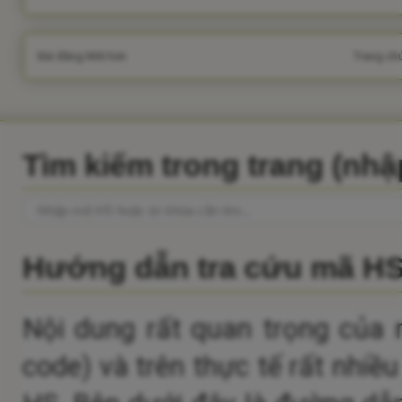
Bài đăng Mới hơn
Trang ch
Tìm kiếm trong trang (nh
Hướng dẫn tra cứu mã H
Nội dung rất quan trọng của 
code) và trên thực tế rất nhiề