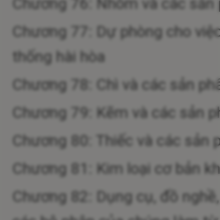
Chương 76: Nhôm và các sản
Chương 77: Dự phòng cho việc 
thống hài hòa
Chương 78: Chì và các sản ph
Chương 79: Kẽm và các sản 
Chương 80: Thiếc và các sản 
Chương 81: Kim loại cơ bản k
Chương 82: Dụng cụ, đồ nghề, d