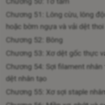
Chương 50: Tơ tằm
Chương 51: Lông cừu, lông động
hoặc bờm ngựa và vải dệt thoi 
Chương 52: Bông
Chương 53: Xơ dệt gốc thực vật 
Chương 54: Sợi filament nhân t
dệt nhân tạo
Chương 55: Xơ sợi staple nhân