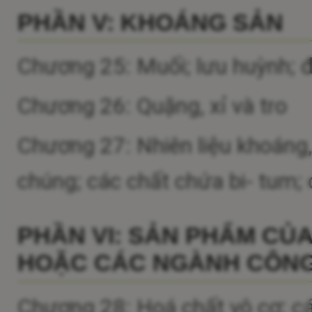
PHẦN V: KHOÁNG SẢN
Chương 25: Muối; lưu huỳnh; đấ
Chương 26: Quặng, xỉ và tro
Chương 27: Nhiên liệu khoáng
chúng; các chất chứa bi- tum; 
PHẦN VI: SẢN PHẨM CỦ
HOẶC CÁC NGÀNH CÔNG
Chương 28: Hoá chất vô cơ; cá