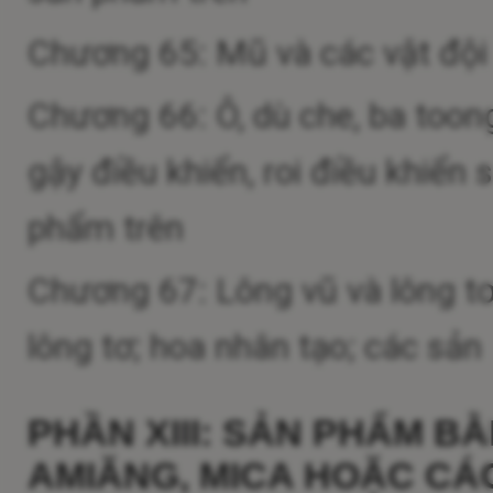
Chương 65: Mũ và các vật đội
Chương 66: Ô, dù che, ba toong
gậy điều khiển, roi điều khiển
phẩm trên
Chương 67: Lông vũ và lông tơ
lông tơ; hoa nhân tạo; các sả
PHẦN XIII: SẢN PHẨM B
AMIĂNG, MICA HOẶC CÁC