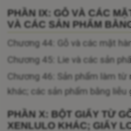
PHẦN IX: GỖ VÀ CÁC MẶ
VÀ CÁC SẢN PHẨM BẰNG
Chương 44: Gỗ và các mặt hàn
Chương 45: Lie và các sản ph
Chương 46: Sản phẩm làm từ rơm
khác; các sản phẩm bằng liễu
PHẦN X: BỘT GIẤY TỪ G
XENLULO KHÁC; GIẤY LO