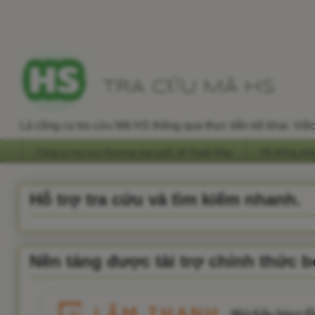
Là công cụ tra cứu Mã HS thông qua thực tiễn kê khai. Vi
Công cụ tra cứu thương mại quốc tế Trade Map
Hệ thống phâ
Hỗ trợ tra cứu và tìm kiếm nhanh.
Nền tảng được tài trợ chính thức