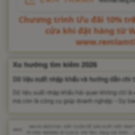
Chương trình Ưu đãi 10% tr
cửa khi đặt hàng từ 
www.remlamt
Xu hướng tìm kiếm 2026
Dữ liệu xuất nhập khẩu và hướng dẫn chi t
Dữ liệu xuất nhập khẩu hải quan không chỉ là
mà còn là công cụ giúp doanh nghiệp: • Dự báo
- Mã HS 48051100: GIẤY CUỘN ĐỂ SẢN XUẤT GIẤY KRA
4805
70 GSM 1860MM (8 Cuộn;8. 416 Tấn). Hàng mới 100%.... (