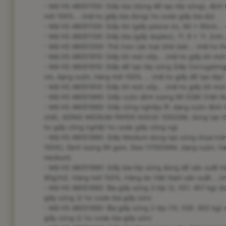
- Mã HS 48051100: Giấy bìa (dùng để tạo lớp sóng), đị
mới 100%... (mã hs giấy bìa dùng/ hs code giấy bìa dù)
- Mã HS 48051100: Giấy lót (giấy pelure in), 60 x 90cm... (
- Mã HS 48051100: Giấy bìa (giấy duplex), 11. 8 x 11. 2cm..
- Mã HS 48051200: Thẻ treo các loại (thẻ bài)... (mã hs th
- Mã HS 48051910: Giấy lót mút xốp... (mã hs giấy lót mút
- Mã HS 48051910: Giấy để tạo lớp sóng Giấy Corrugati
cm, dạng cuộn, hàng mới 100%.... (mã hs giấy để tạo lớp/
- Mã HS 48051910: Giấy lót mút xốp... (mã hs giấy lót mút
- Mã HS 48051990: GIấy cuộn định lượng 90 GSM (Việt Nam
- Mã HS 48051990: Giấy công nghiệp IP, dạng cuộn định 
chế), SIZING MEDIUM PAPER (ASCA) 105GSM, dùng tạo lớp
hs giấy công nghiệ/ hs code giấy công ng)
- Mã HS 48051990: Giấy Medium dùng tạo sóng chưa trá
100%), Định lượng 90 gsm, Size (1700)MM, dạng cuộn, hà
medium)
- Mã HS 48051990: Giấy bìa lớp sóng dùng để sản xuất h
90g/m2. Hàng mới 100%, Hàng do Việt Nam sản xuất... (mã 
- Mã HS 48051990: Bìa giấy sóng 3 lớp (2, 551. 457 kg) đ
giấy sóng 3/ hs code bìa giấy són)
- Mã HS 48051990: Bìa giấy sóng 2 lớp (10, 030. 652 kg) 
giấy sóng 2/ hs code bìa giấy són)