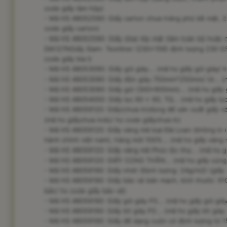
code giấy làm hộp)
- Mã HS 48052590: Giấy carton chưa tráng phủ bề mặt, 
code giấy carton)
- Mã HS 48052590: Giấy (bìa) lớp mặt (làm toàn bộ hoặc 
DIA127NGiấy Siam- Testliner (230x156) định lượng 230 GS
code giấy bìa l)
- Mã HS 48053090: Giấy gói giày... (mã hs giấy gói giày/ h
- Mã HS 48053090: Giấy độn giày 750mm*250mm/ tờ... (mã
- Mã HS 48053090: Giấy gói (300*900mm)... (mã hs giấy g
- Mã HS 48054000: Giấy lọc 60 x 60, TQ... (mã hs giấy lọc
- Mã HS 48059120: Giấy(chưa in)dùng để sản xuất giấy v
(mã hs giấychưa indù/ hs code giấychưa in)
- Mã HS 48059120: Giấy vàng mã loại Đài Loan (không in nội 
hành chính việt nam), hàng mới 100%... (mã hs giấy vàng 
- Mã HS 48059120: Giấy vàng mã Phúc lộc thọ... (mã hs g
- Mã HS 48059120: GIẤY CÚNG THẦN... (mã hs giấy cúng 
- Mã HS 48059190: Giấy nhét (Định lượng: 24g/m2) (giấy n
- Mã HS 48059190: Giấy bảo vệ bản mạch, kích thước: 9
bản/ hs code giấy bảo vệ)
- Mã HS 48059190: Giấy gói giày P2... (mã hs giấy gói giày
- Mã HS 48059190: Giấy lót giày P2... (mã hs giấy lót giày 
- Mã HS 48059190: Giấy đế dạng cuộn có định lượng từ 15