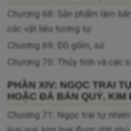
Chương 68: Sản phẩm làm bằng
các vật liệu tương tự
Chương 69: Đồ gốm, sứ
Chương 70: Thủy tinh và các 
PHẦN XIV: NGỌC TRAI T
HOẶC ĐÁ BÁN QUÝ, KIM 
Chương 71: Ngọc trai tự nhiên
loại quý, kim loại được dát ph