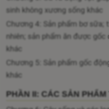
sinh không xương sống khác
Chương 4: Sản phẩm bơ sữa; t
nhiên; sản phẩm ăn được gốc đ
khác
Chương 5: Sản phẩm gốc động v
khác
PHẦN II: CÁC SẢN PHẨM