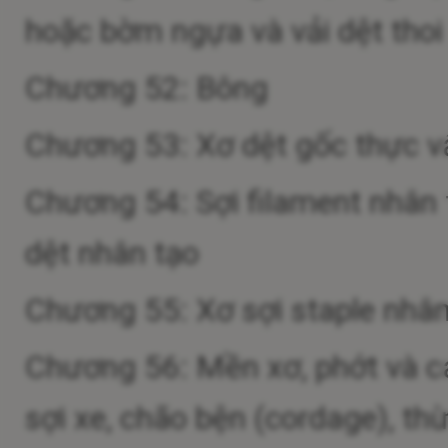
hoặc bờm ngựa và vải dệt thoi 
Chương 52: Bông
Chương 53: Xơ dệt gốc thực vật 
Chương 54: Sợi filament nhân t
dệt nhân tạo
Chương 55: Xơ sợi staple nhân
Chương 56: Mền xơ, phớt và cá
sợi xe, chão bện (cordage), t