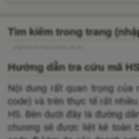
Tìm kiếm trong trang (nh
Hướng dẫn tra cứu mã H
Nội dung rất quan trọng của 
code) và trên thực tế rất nhiề
HS.
Bên dưới đây là đường dẫn
chương sẽ được liệt kê toàn 