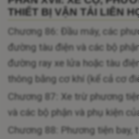
THIẾT BỊ VẬN TẢI LIÊN 
Chương 86: Đầu máy, các phươ
đường tàu điện và các bộ phận
đường ray xe lửa hoặc tàu điện
thông bằng cơ khí (kể cả cơ đi
Chương 87: Xe trừ phương tiệ
và các bộ phận và phụ kiện củ
Chương 88: Phương tiện bay, t