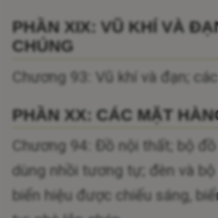
PHẦN XIX: VŨ KHÍ VÀ Đ
CHÚNG
Chương 93: Vũ khí và đạn; các
PHẦN XX: CÁC MẶT HÀ
Chương 94: Đồ nội thất; bộ đ
dùng nhồi tương tự; đèn và bộ 
biển hiệu được chiếu sáng, biể