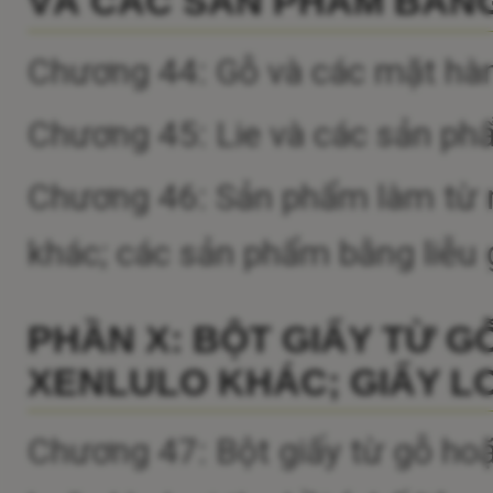
VÀ CÁC SẢN PHẨM BẰNG
Chương 44: Gỗ và các mặt hàn
Chương 45: Lie và các sản ph
Chương 46: Sản phẩm làm từ rơm
khác; các sản phẩm bằng liễu
PHẦN X: BỘT GIẤY TỪ G
XENLULO KHÁC; GIẤY LO
Chương 47: Bột giấy từ gỗ hoặc