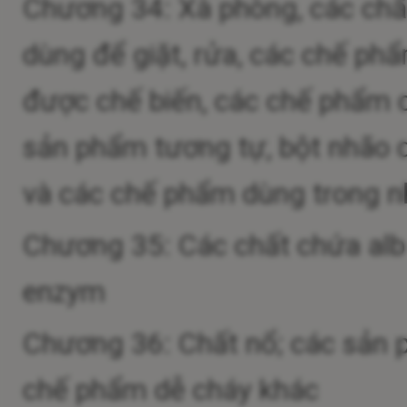
Chương 34: Xà phòng, các chấ
dùng để giặt, rửa, các chế phẩ
được chế biến, các chế phẩm 
sản phẩm tương tự, bột nhão 
và các chế phẩm dùng trong n
Chương 35: Các chất chứa album
enzym
Chương 36: Chất nổ; các sản 
chế phẩm dễ cháy khác