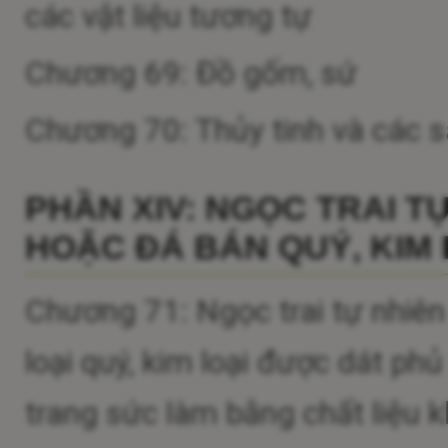
các vật liệu tương tự
Chương 69: Đồ gốm, sứ
Chương 70: Thủy tinh và các 
PHẦN XIV: NGỌC TRAI T
HOẶC ĐÁ BÁN QUÝ, KIM 
Chương 71: Ngọc trai tự nhiên
loại quý, kim loại được dát ph
trang sức làm bằng chất liệu kh