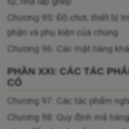
tự; nhà lắp ghép
Chương 95: Đồ chơi, thiết bị tr
phận và phụ kiện của chúng
Chương 96: Các mặt hàng kh
PHẦN XXI: CÁC TÁC PH
CỔ
Chương 97: Các tác phẩm nghệ
Chương 98: Quy định mã hàng 