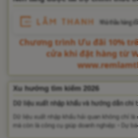
Chương trình Ưu đãi 10% tr
cửa khi đặt hàng từ 
www.remlamt
Xu hướng tìm kiếm 2026
Dữ liệu xuất nhập khẩu và hướng dẫn chi t
Dữ liệu xuất nhập khẩu hải quan không chỉ là
mà còn là công cụ giúp doanh nghiệp: • Dự báo