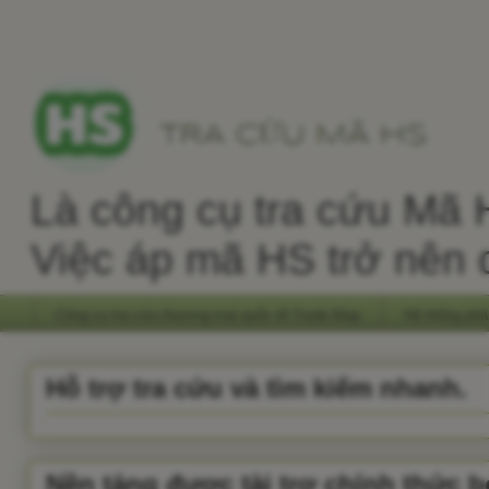
Là công cụ tra cứu Mã H
Việc áp mã HS trở nên 
Công cụ tra cứu thương mại quốc tế Trade Map
Hệ thống phâ
Hỗ trợ tra cứu và tìm kiếm nhanh.
Nền tảng được tài trợ chính thức