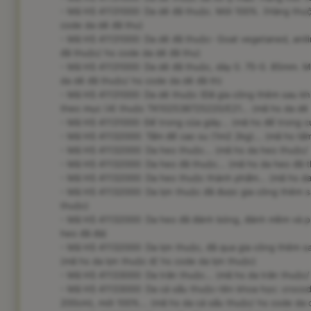
- Mã HS 41131000: Da dê đã thuộc. Mới 100%. (Hàng thuộ
code da dê đã thu)
- Mã HS 41131000: Da dê đã thuộc- Goat vegetaned, anili
đã thuộc/ hs code da dê đã thu)
- Mã HS 41131000: Da dê đã thuộc, dày 0. 75-0. 85mm. M
da dê đã thuộc/ hs code da dê đã th)
- Mã HS 41131000: Da dê thuộc (Đã gia công thêm sau khi
theo mục (4) thuộc TK102538725220/E21... (mã hs da dê 
- Mã HS 41131000: Đế trong của giày... (mã hs đế trong c
- Mã HS 41132000: Tấm đế cao su (1m2 2kg)... (mã hs tấm
- Mã HS 41132000: Da heo thuộc... (mã hs da heo thuộc/
- Mã HS 41132000: Da heo đã thuộc... (mã hs da heo đã t
- Mã HS 41132000: Da heo thuộc thành phẩm... (mã hs da
- Mã HS 41132000: Da lợn thuộc đã được gia công thêm sa
thuộc)
- Mã HS 41132000: Da heo đã đánh bóng, đánh mềm và ph
heo đã đá)
- Mã HS 41132000: Da lợn thuộc, đã qua gia công thêm sa
(mã hs da lợn thuộc đ/ hs code da lợn thuộc)
- Mã HS 41133000: Da trăn thuộc... (mã hs da trăn thuộc/
- Mã HS 41133000: Da cá sấu thuộc-tên khoa học: crocody
200cm), mới 100%... (mã hs da cá sấu thuộc/ hs code da c