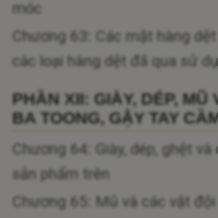
móc
Chương 63: Các mặt hàng dệt đ
các loại hàng dệt đã qua sử dụ
PHẦN XII: GIÀY, DÉP, MŨ
BA TOONG, GẬY TAY CẦM
Chương 64: Giày, dép, ghệt và
sản phẩm trên
Chương 65: Mũ và các vật đội