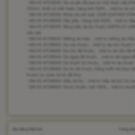
- Mã HS 41133000: Da cá sấu đã qua sơ chế được sấy khô 
170)cm. Xuất xứ Việt Nam, hàng mới 100%... (mã hs da cá
- Mã HS 41139000: Khóa cài các loại- COW LEATHER STRAP
- Mã HS 41139000: Dây giầy, Hàng mới 100%... (mã hs dây
- Mã HS 41139000: Bảng mẫu da bò thuộc CARTELLE LINE
mẫu da)
- Mã HS 41139000: Miếng da mẫu... (mã hs miếng da mẫu
- Mã HS 41139000: Da cừu thuộc... (mã hs da cừu thuộc/
- Mã HS 41139000: Da cừu đã thuộc... (mã hs da cừu đã t
- Mã HS 41139000: Da ngựa đã thuộc... (mã hs da ngựa đã
- Mã HS 41139000: Da chuột túi thuộc... (mã hs da chuột t
- Mã HS 41139000: Da bò đã thuộc, Hàng xuất trả theo tờ
thuộc/ hs code da bò đã thu)
- Mã HS 41139000: Mẫu da bò... (mã hs mẫu da bò/ hs c
- Mã HS 41139000: Da bò thuộc, mới 100%... (mã hs da b
Bài đăng Mới hơn
Trang ch