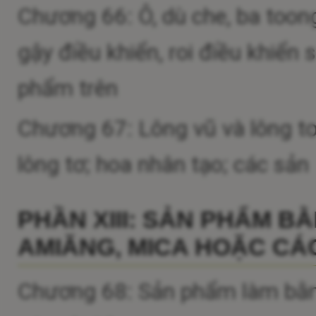
Chương 66: Ô, dù che, ba toong
gậy điều khiển, roi điều khiển
phẩm trên
Chương 67: Lông vũ và lông tơ
lông tơ; hoa nhân tạo; các sả
PHẦN XIII: SẢN PHẨM B
AMIĂNG, MICA HOẶC CÁC
Chương 68: Sản phẩm làm bằng