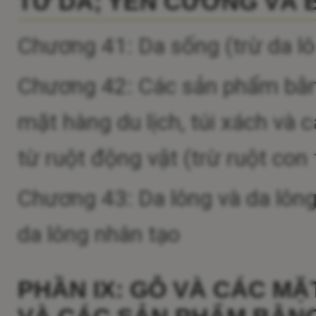
TỪ DA; YÊN CƯƠNG VÀ 
Chương 41: Da sống (trừ da lô
Chương 42: Các sản phẩm bằng
mặt hàng du lịch, túi xách và
từ ruột động vật (trừ ruột con
Chương 43: Da lông và da lông
da lông nhân tạo
PHẦN IX: GỖ VÀ CÁC MẶ