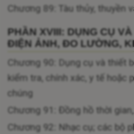
Chương 89: Tàu thủy, thuyền v
PHẦN XVIII: DỤNG CỤ VÀ
ĐIỆN ẢNH, ĐO LƯỜNG, KI
Chương 90: Dụng cụ và thiết bị
kiểm tra, chính xác, y tế hoặc
chúng
Chương 91: Đồng hồ thời gian
Chương 92: Nhạc cụ; các bộ p