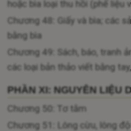
hoặc bìa loại thu hồi (phế liệu
Chương 48: Giấy và bìa; các s
bằng bìa
Chương 49: Sách, báo, tranh ả
các loại bản thảo viết bằng ta
PHẦN XI: NGUYÊN LIỆU 
Chương 50: Tơ tằm
Chương 51: Lông cừu, lông động