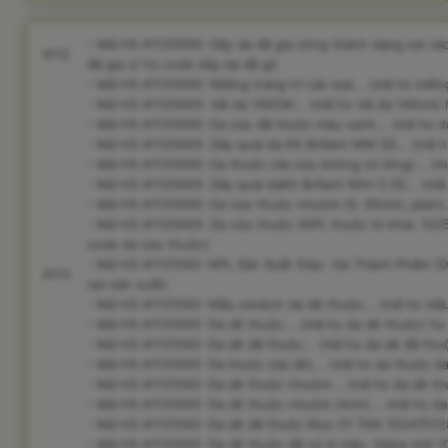
- Mã HS 41120000: Dây da đã gia công thành dạng sợi các 
4112
đã gia c/ hs code dây da đã gi)
- Mã HS 41120000: Miếng trang trí các loại... (mã hs miến
- Mã HS 41120000: Vải da 140CM... (mã hs vải da 140cm/ 
- Mã HS 41120000: Da cừu đã thuộc màu xanh... (mã hs d
- Mã HS 41120000: Dây quai da Kit Brillant MM SS... (mã h
- Mã HS 41120000: Da thuộc (da cừu không có lông)... (m
- Mã HS 41120000: Dây quai daKit Brillant Mini S SS... (mã
- Mã HS 41120000: Da cừu thuộc nhuộm (0. 65mm, plain).
- Mã HS 41120000: Da cừu thuộc (NPL thuộc tờ khai: 102
code da cừu thuộc)
- Mã HS 41131000: NPL Sản Xuất Giày- Da Thành Phẩm (Da
4113
npl sản xuất)
- Mã HS 41131000: Mẫu swatch da dê thuộc... (mã hs mẫ
- Mã HS 41131000: Da dê thuộc... (mã hs da dê thuộc/ hs
- Mã HS 41131000: Da dê đã thuộc... (mã hs da dê đã thu
- Mã HS 41131000: Da thuộc (da dê)... (mã hs da thuộc d
- Mã HS 41131000: Da dê thuộc nhuộm... (mã hs da dê th
- Mã HS 41131000: Da dê thuộc nhuộm (Anh)... (mã hs da
- Mã HS 41131000: Da dê đã thuộc Mục 01 TKN 1024757284
- Mã HS 41131000: Da dê thuộc đã xử lý màu. Hàng mới 10