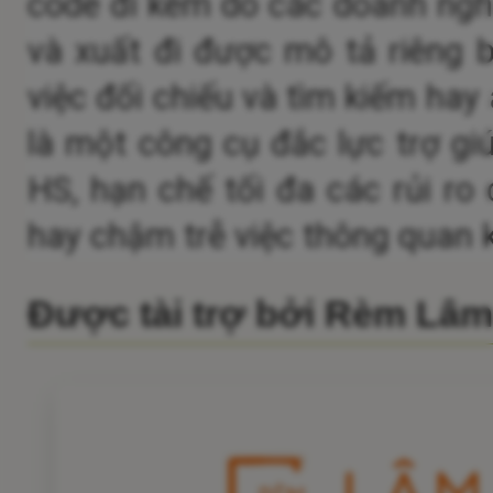
code đi kèm do các doanh nghi
và xuất đi được mô tả riêng b
việc đối chiếu và tìm kiếm hay
là một công cụ đắc lực trợ gi
HS, hạn chế tối đa các rủi ro c
hay chậm trễ việc thông quan 
Được tài trợ bởi Rèm Lâ