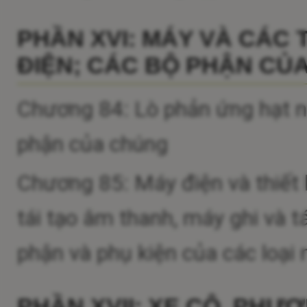
PHẦN XVI: MÁY VÀ CÁC T
ĐIỆN; CÁC BỘ PHẬN CỦA 
Chương 84: Lò phản ứng hạt nhâ
phận của chúng
Chương 85: Máy điện và thiết 
tái tạo âm thanh, máy ghi và t
phận và phụ kiện của các loại
PHẦN XVII: XE CỘ, PHƯ