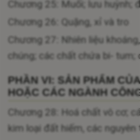
Chương 25: Muối; lưu huỳnh; đấ
Chương 26: Quặng, xỉ và tro
Chương 27: Nhiên liệu khoáng
chúng; các chất chứa bi- tum; 
PHẦN VI: SẢN PHẨM CỦ
HOẶC CÁC NGÀNH CÔNG
Chương 28: Hoá chất vô cơ; cá
kim loại đất hiếm, các nguyên