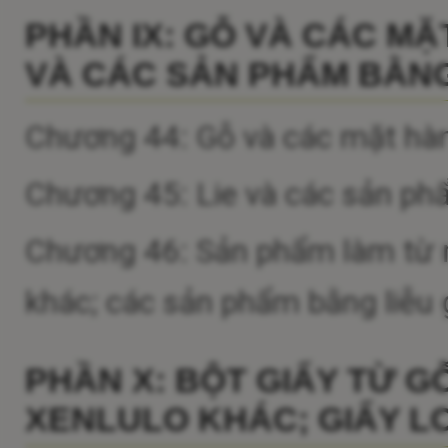
PHẦN IX: GỖ VÀ CÁC MẶ
VÀ CÁC SẢN PHẨM BẰNG
Chương 44: Gỗ và các mặt hàn
Chương 45: Lie và các sản ph
Chương 46: Sản phẩm làm từ rơm
khác; các sản phẩm bằng liễu
PHẦN X: BỘT GIẤY TỪ G
XENLULO KHÁC; GIẤY LO