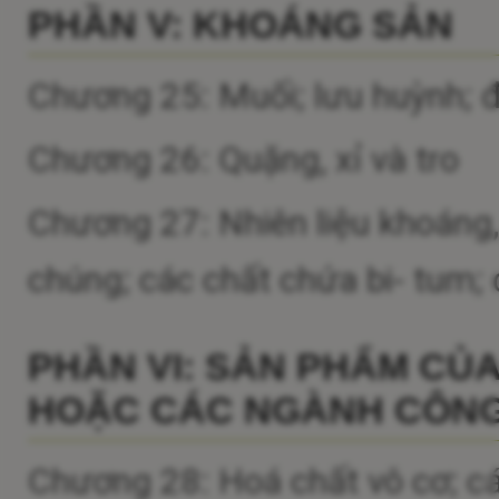
PHẦN V: KHOÁNG SẢN
Chương 25: Muối; lưu huỳnh; đấ
Chương 26: Quặng, xỉ và tro
Chương 27: Nhiên liệu khoáng
chúng; các chất chứa bi- tum; 
PHẦN VI: SẢN PHẨM CỦ
HOẶC CÁC NGÀNH CÔNG
Chương 28: Hoá chất vô cơ; cá