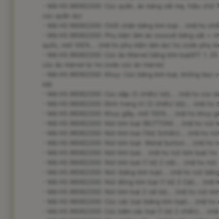
- Mã HS 96062200: Cúc quần, áo bằng sắt mạ, hiệu chữ T
cúc quần áo)
- Mã HS 96062200: Chốt chặn bằng kim loại... (mã hs chố
- Mã HS 96062200: Phụ kiện làm áo coocxê bằng sắt + nhự
quốc, mới 100%... (mã hs phụ kiện làm áo/ hs code phụ ki
- Mã HS 96062200: Cúc áo Marvel bằng kim loại(KT: 1. 25 
cúc áo marvel b/ hs code cúc áo marve)
- Mã HS 96062200: Khuy: Cúc bằng kim loại, không bọc vậ
bằ)
- Mã HS 96062200: Cúc dập (2 chiếc/ bộ)... (mã hs cúc d
- Mã HS 96062200: Đinh trang trí (2 chiếc/ bộ)... (mã hs đ
- Mã HS 96062200: Khuy giầy, mới 100%... (mã hs khuy gi
- Mã HS 96062200: Nút kim loại (BUTTON)... (mã hs nút ki
- Mã HS 96062200: Nút kim loại (1bộ 5chiếc)... (mã hs nút 
- Mã HS 96062200: Nút kim loại- Metal button... (mã hs nú
- Mã HS 96062200: Nút kim lọai... (mã hs nút kim lọai/ hs 
- Mã HS 96062200: Nút kim lọai (1 bộ 2 cái)... (mã hs nút k
- Mã HS 96062200: Nút (bằng kim loại)... (mã hs nút bằng
- Mã HS 96062200: Nút đóng kim loại (1 bộ 2 Cái)... (mã 
- Mã HS 96062200: Nút kim loại 2 cái-bộ... (mã hs nút kim 
- Mã HS 96062200: Cúc các loại (bằng kim loại)... (mã hs c
- Mã HS 96062200: Cúc bấm các loại (1 bộ 2 chiếc)... (m