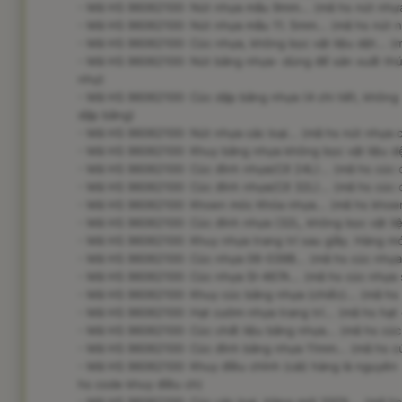
- Mã HS 96062100: Nút nhựa mẫu 9mm... (mã hs nút nhự
- Mã HS 96062100: Nút nhựa mẫu 11. 5mm... (mã hs nút 
- Mã HS 96062100: Cúc nhựa, không bọc vật liệu dệt... 
- Mã HS 96062100: Nút bằng nhựa- dùng để sản xuất thú 
nhự)
- Mã HS 96062100: Cúc dập bằng nhựa (4 chi tiết, không b
dập bằng)
- Mã HS 96062100: Nút nhựa các loại... (mã hs nút nhựa c
- Mã HS 96062100: Khuy bằng nhựa không bọc vật liệu dệ
- Mã HS 96062100: Cúc đính nhựa(Cỡ 24L)... (mã hs cúc 
- Mã HS 96062100: Cúc đính nhựa(Cỡ 32L)... (mã hs cúc 
- Mã HS 96062100: Khoen móc Khóa nhựa... (mã hs khoe
- Mã HS 96062100: Cúc đính nhựa (32L, không bọc vật liệ
- Mã HS 96062100: Khuy nhựa trang trí sau giầy. Hàng mớ
- Mã HS 96062100: Cúc nhựa 06-039B... (mã hs cúc nhựa
- Mã HS 96062100: Cúc nhựa SI-467A... (mã hs cúc nhựa s
- Mã HS 96062100: Khuy cúc bằng nhựa (chiếc)... (mã hs
- Mã HS 96062100: Hạt cườm nhựa trang trí... (mã hs hạ
- Mã HS 96062100: Cúc chất liệu bằng nhựa... (mã hs cúc c
- Mã HS 96062100: Cúc đính bằng nhựa 11mm... (mã hs cú
- Mã HS 96062100: Khuy điều chỉnh (cái) hàng là nguyên 
hs code khuy điều ch)