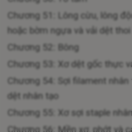
Chương 51: Lông cừu, lông động
hoặc bờm ngựa và vải dệt thoi 
Chương 52: Bông
Chương 53: Xơ dệt gốc thực vật 
Chương 54: Sợi filament nhân t
dệt nhân tạo
Chương 55: Xơ sợi staple nhân
Chương 56: Mền xơ, phớt và cá