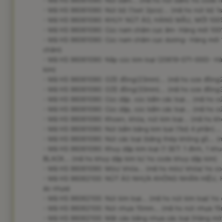
- Mã HS 96061090: Nút bấm... (mã hs nút bấm/ hs code 
- Mã HS 96061090: Nút bộ (1set 2pcs)... (mã hs nút bộ 1s
- Mã HS 96061090: KHUY NÚT ÁO, HÀNG MẪU, MỚI 100%...
- Mã HS 96061090: Cúc nam châm cực âm- Hàng mới 100%
- Mã HS 96061090: Cúc nam châm cực dương- Hàng mới 1
châm)
- Mã HS 96061090: Nắp cúc kim loại (20619-071-000)- Hà
kim)
- Mã HS 96061090: OZE đồng(23mm)... (mã hs oze đồn
- Mã HS 96061090: OZE đồng(33mm)... (mã hs oze đồn
- Mã HS 96061090: Cúc dập. cúc bấm các loại... (mã hs c
- Mã HS 96061090: Cúc dập, cúc bấm các loại... (mã hs c
- Mã HS 96061090: Khoen, khóa, nút kim loại... (mã hs 
- Mã HS 96061090: Nút bấm bằng kim lọai (1bộ 4 phần)...
- Mã HS 96061090: Nút các loại (bằng thép không gỉ)... (m
- Mã HS 96061090: Khuy dập kim loại (1 SET: 1 đinh, 1 k
BLACK... (mã hs khuy dập kim lo/ hs code khuy dập kim)
- Mã HS 96061090: Móc/ khóa... (mã hs móc/ khóa/ hs c
- Mã HS 96062100: NÚT ÁO NHỰA KHÔNG NHÃN HiỆU, HÀN
áo nhựa)
- Mã HS 96062100: Nút kim loại... (mã hs nút kim loại/ hs 
- Mã HS 96062100: Nút nhựa 15mm... (mã hs nút nhựa 1
- Mã HS 96062100: Mắt cáo bằng nhựa các loại (Hàng mới