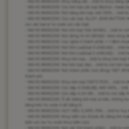
- Mã HS 96062200: Khuy bằng sắt... (mã hs khuy bằng sắ
- Mã HS 96062200: Cúc kim loại các loại (Button- made by 
- Mã HS 96062200: Nút bằng kim loại, mới 100%... (mã hs
- Mã HS 96062200: Cúc các loại, ALLOY JEAN BUTTON (#
cúc các loại a/ hs code cúc các loại)
- Mã HS 96062200: Nút kim loại (1bộ 4chiếc)... (mã hs nút 
- Mã HS 96062200: Nút đóng (4 chi tiết/bộ)- kèm vòng đệ
- Mã HS 96062200: Cúc (gồm 4 thành phần + 1 đệm nhựa)
- Mã HS 96062200: Nút Kim Loại(loại 4 chiếc/bộ)... (mã hs 
- Mã HS 96062200: Nút Kim Loại(loại 2 chiếc/bộ)... (mã hs 
- Mã HS 96062200: Khuy kim loại... (mã hs khuy kim loại/
- Mã HS 96062200: Nút kim loại (4p)... (mã hs nút kim loại
- Mã HS 96062200: Nút thành phần (nút đóng) 1SET 4PCE 
thành ph)
- Mã HS 96062200: Khuy kim loại (1SET2 PCS)... (mã hs kh
- Mã HS 96062200: Cúc dập 4 Chiếc/Bộ. Mới 100%... (mã 
- Mã HS 96062200: Cúc dập 4 chi tiết... (mã hs cúc dập 4
- Mã HS 96062200: Ô dê (bằng kim loại cơ bản, không bọc
bằng kim/ hs code ô dê bằng k)
- Mã HS 96062200: HUY HIỆU (LAPEL PIN)... (mã hs huy hi
- Mã HS 96062200: Khuy bấm cúc Kstyle-8L bằng kim loại 
bấm cúc ks/ hs code khuy bấm cúc)
- Mã HS 96062200: Nút sắt (04 thành phần)... (mã hs nút 