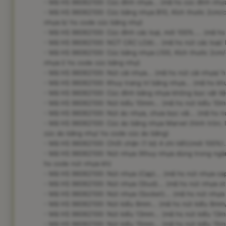
- Mã HS 96062100: Cúc đính nhựa... (mã hs cúc đính nhự
- Mã HS 96062100: Cúc bằng nhựa B10, Kích thước 2cm/ch
nhựa b/ hs code cúc bằng nhự)
- Mã HS 96062100: Cúc đính các loại, mới 100%.... (mã hs
- Mã HS 96062100: NÚT CÁC LOẠI... (mã hs nút các loại/ h
- Mã HS 96062100: Cúc bằng nhựa L100, Kích thước 2cm/c
nhựa l/ hs code cúc bằng nhự)
- Mã HS 96062100: Nút cài nhựa... (mã hs nút cài nhựa/ h
- Mã HS 96062100: Khuy trang trí bằng nhựa... (mã hs khuy
- Mã HS 96062100: Cúc đính bằng nhựa không bọc vật liệu
- Mã HS 96062100: Nút kiểu 10mm... (mã hs nút kiểu 10m
- Mã HS 96062100: Nút áo nhựa, chưa bọc vải... (mã hs n
- Mã HS 96062100: Cúc áo bằng nhựa Marvel (hình tròn; loạ
cúc áo bằng nhự/ hs code cúc áo bằng)
- Mã HS 96062100: Chốt chặn (1 bộ 4 chi tiết)(mới 100%).
- Mã HS 96062100: Nút nhựa (Khuy nhựa dùng trong ngàn
hs code nút nhựa kh)
- Mã HS 96062100: Nút nhựa (Cap)... (mã hs nút nhựa ca
- Mã HS 96062100: Nút nhựa (Stud)... (mã hs nút nhựa st
- Mã HS 96062100: Nút nhựa (Socket)... (mã hs nút nhựa
- Mã HS 96062100: Nút kiểu 8mm... (mã hs nút kiểu 8mm
- Mã HS 96062100: Nút kiểu 13mm... (mã hs nút kiểu 13m
- Mã HS 96062100: Nút kiểu 15mm... (mã hs nút kiểu 15m