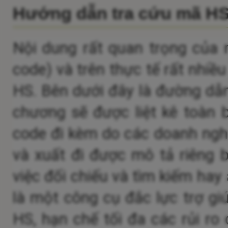
Hướng dẫn tra cứu mã H
Nội dung rất quan trọng của 
code) và trên thực tế rất nhiề
HS.
Bên dưới đây là đường dẫn
chương sẽ được liệt kê toàn 
code đi kèm do các doanh nghi
và xuất đi được mô tả riêng b
việc đối chiếu và tìm kiếm hay
là một công cụ đắc lực trợ gi
HS, hạn chế tối đa các rủi ro c