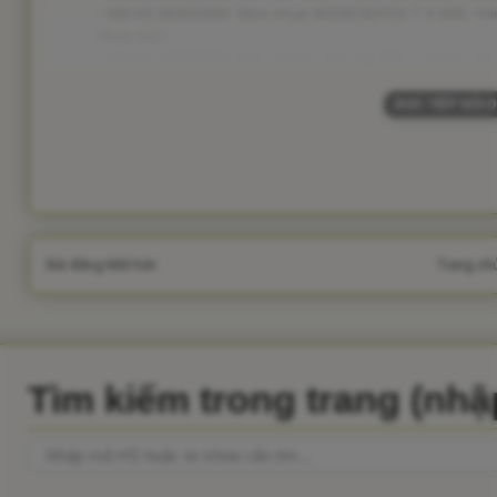
- Mã HS 96063090: Đệm nhựa WS/MC80123-7. 5 MM. Hàn
nhựa ws/)
- Mã HS 96063090: Móc, khoen kim loại 2TP... (mã hs m
ĐỌC TIẾP NỘI 
Bài đăng Mới hơn
Trang ch
Tìm kiếm trong trang (nh