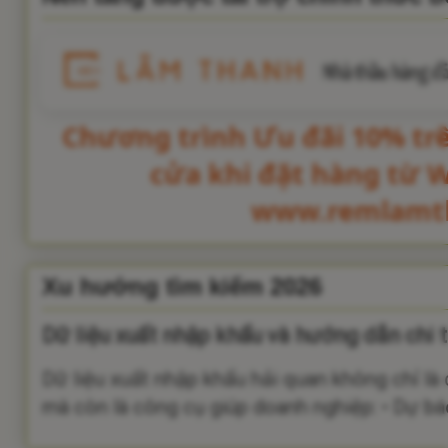
Chương trình Ưu đãi 10% tr
cửa khi đặt hàng từ 
www.remlamt
Xu hướng tìm kiếm 2026
Dữ liệu xuất nhập khẩu và hướng dẫn chi t
Dữ liệu xuất nhập khẩu hải quan không chỉ là
mà còn là công cụ giúp doanh nghiệp: • Dự báo