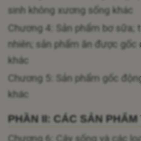
sinh không xương sống khác
Chương 4: Sản phẩm bơ sữa; t
nhiên; sản phẩm ăn được gốc đ
khác
Chương 5: Sản phẩm gốc động v
khác
PHẦN II: CÁC SẢN PHẨM
Chương 6: Cây sống và các loại