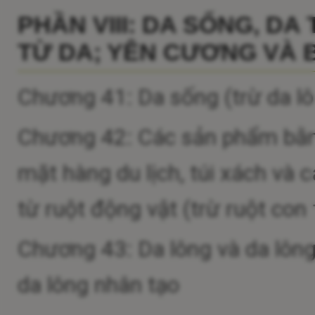
PHẦN VIII: DA SỐNG, D
TỪ DA; YÊN CƯƠNG VÀ 
Chương 41: Da sống (trừ da lô
Chương 42: Các sản phẩm bằng
mặt hàng du lịch, túi xách và
từ ruột động vật (trừ ruột con
Chương 43: Da lông và da lông
da lông nhân tạo