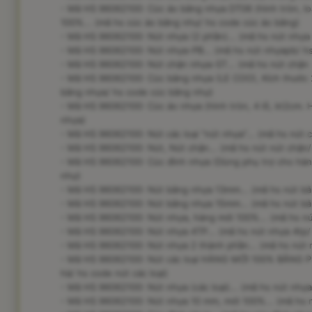
- Mã HS 96062100: Cúc áo bằng nhựa DT06 (hình tròn, loạ
100%... (mã hs cúc áo bằng nhự/ hs code cúc áo bằng)
- Mã HS 96062100: Nút nhựa (2 phần)... (mã hs nút nhựa
- Mã HS 96062100: Nút nhựa-PB... (mã hs nút nhựapb/ h
- Mã HS 96062100: Nút chặn nhựa-ST... (mã hs nút chặn
- Mã HS 96062100: Cúc bằng nhựa (LE COO), Kích thước 
bằng nhựa/ hs code cúc bằng nhự)
- Mã HS 96062100: Cúc áo nhựa (hình tròn, 4 lỗ, kt2cm. 
nhựa)
- Mã HS 96062100: Nút các loại "nút nhựa"... (mã hs nút cá
- Mã HS 96062100: Nút, Nút chặn... (mã hs nút nút chặn/
- Mã HS 96062100: Cúc đính nhựa (Dùng phụ trợ cho hàng
nhự)
- Mã HS 96062100: Nút bằng nhựa 13mm... (mã hs nút bằ
- Mã HS 96062100: Nút bằng nhựa 15mm... (mã hs nút bằ
- Mã HS 96062100: Nút nhựa, hàng mới 100%... (mã hs nú
- Mã HS 96062100: Nút nhựa 4TP... (mã hs nút nhựa 4tp/
- Mã HS 96062100: Nút nhựa 2 thành phần... (mã hs nút n
- Mã HS 96062100: Nút các loại HÀNG MỚI 100% BẰNG PL
hà/ hs code nút các loại)
- Mã HS 96062100: Nút nhựa (các loại)... (mã hs nút nhựa
- Mã HS 96062100: Nút nhựa 10 mm, mới 100%... (mã hs 