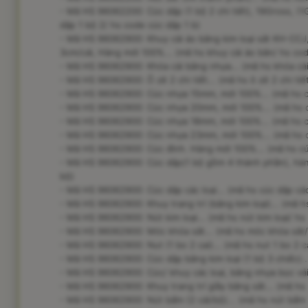
- Mã HS 96062200: Cúc dập (1 bộ 2 chi tiết), 19Gross, (1
dập 1 bộ 2/ hs code cúc dập 1 b)
- Mã HS 96062900: Khuy cài áo bằng kim loại sắt KH-CCJ
3cm/cái, Hàng mới 100%... (mã hs khuy cài áo bằn/ hs cod
- Mã HS 96062900: Khóa cài bằng nhựa... (mã hs khóa cài
- Mã HS 96062900: Ô zê 2 chi tiết... (mã hs ô zê 2 chi tiết
- Mã HS 96062900: Cúc nhựa 15mm, mới 100%... (mã hs 
- Mã HS 96062900: Cúc nhựa 20mm, mới 100%... (mã hs
- Mã HS 96062900: Cúc nhựa 18mm, mới 100%... (mã hs 
- Mã HS 96062900: Cúc nhựa 23mm, mới 100%... (mã hs
- Mã HS 96062900: Cúc đính. Hàng mới 100%... (mã hs cú
- Mã HS 96062900: Cúc dập(1 bộ gồm 4 thành phần), hàn
bộ)
- Mã HS 96062900: Cúc dập các loại... (mã hs cúc dập các
- Mã HS 96062900: Khuy trang trí (bằng kim loại)... (mã hs
- Mã HS 96062900: Nút kim loại... (mã hs nút kim loại/ hs 
- Mã HS 96062900: Móc khóa sắt... (mã hs móc khóa sắt/
- Mã HS 96062900: Nut (1 bo 2 cai)... (mã hs nut 1 bo 2 c
- Mã HS 96062900: Cúc dập bằng kim loại (1 bộ 3 chiếc).
- Mã HS 96062900: Cúc/ khuy các loại, bằng nhựa bọc vải.
- Mã HS 96062900: Khuy trang trí giầy bằng sắt... (mã hs 
- Mã HS 96062900: Nút bấm (2 cái/bộ)... (mã hs nút bấm 