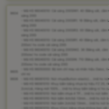
- Mã HS 96040010: Cái sàng 200SIW1. 40 (Bằng sắt, cầm t
9604
sàng 200)
- Mã HS 96040010: Cái sàng 200SIR1. 18 (Bằng sắt, cầm ta
sàng 200)
- Mã HS 96040010: Cái sàng 200SIR3. 00 (Bằng sắt, cầm t
sàng 200)
- Mã HS 96040010: Cái sàng 200SIR1. 40 (Bằng sắt, cầm t
200sir/ hs code cái sàng 200)
- Mã HS 96040010: Cái sàng 200SIW2. 36 (Bằng sắt, cầm 
200siw/ hs code cái sàng 200)
- Mã HS 96040010: Cái sàng 200SIW. 710 (Bằng sắt, cầm 
200siw/ hs code cái sàng 200)
- Mã HS 96050000: Bộ kim chỉ may vá nhãn hiệu Daiso, hà
9605
chỉ m)
9606
- Mã HS 96061010: Nút nhựa(Button-elastic)... (mã hs nú
- Mã HS 96061010: Khuy bấm bằng nhựa ký hiệu FZ 25, Hã
2cm/cái, Hàng mới 100%... (mã hs khuy bấm bằng n/ hs 
- Mã HS 96061010: Nút bấm nhựa 4 TP... (mã hs nút bấm
- Mã HS 96061010: Nút bấm 4ch/bộ 13mm... (mã hs nút b
- Mã HS 96061010: Nút bấm 2ch/bộ 13mm... (mã hs nút b
- Mã HS 96061010: Khuy (Cúc) bằng nhựa không bọc vật l