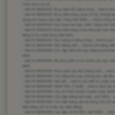
code khuy cúc b)
- Mã HS 96061010: Khuy bấm ISO bằng nhựa... (mã hs khu
- Mã HS 96061010: Khuy bấm bằng nhựa ST-5S, không bọc v
dùng cho hàng may mặc, hàng mới 100%.... (mã hs khuy 
- Mã HS 96061010: Cúc nhựa các loại. CM5. Hàng mới 100%
- Mã HS 96061010: Khuy bấm bằng nhựa Woosae Uen WUE
bằng n/ hs code khuy bấm bằn)
- Mã HS 96061010: Cúc trang trí bằng nhựa... (mã hs cúc t
- Mã HS 96061090: Nút (bằng sắt)... (mã hs nút bằng sắt
- Mã HS 96061090: Cúc dập bấm kim loại (04pcs/set)/Hàn
bấm)
- Mã HS 96061090: Bộ khuy bấm 4 nút nhôm các loại, hàn
bấm)
- Mã HS 96061090: Khuy bấm các loại (Hàng mới)... (mã 
- Mã HS 96061090: Cúc bằng kim loại, không bọc vật liệu 
- Mã HS 96061090: Nút sắt... (mã hs nút sắt/ hs code nút
- Mã HS 96061090: ĐINH TÁN, Ô NHÊ... (mã hs đinh tán ô
- Mã HS 96061090: Cúc (4 thanh phan) model code: 83317
- Mã HS 96061090: Cúc dập (bằng kim loại), mới 100%... 
- Mã HS 96061090: Cúc bấm bằng sắt mạ dùng cho mũ bảo
bấm bằng sắ/ hs code cúc bấm bằng)
- Mã HS 96061090: Cúc dập (4 chi tiết), mới 100%.... (mã 