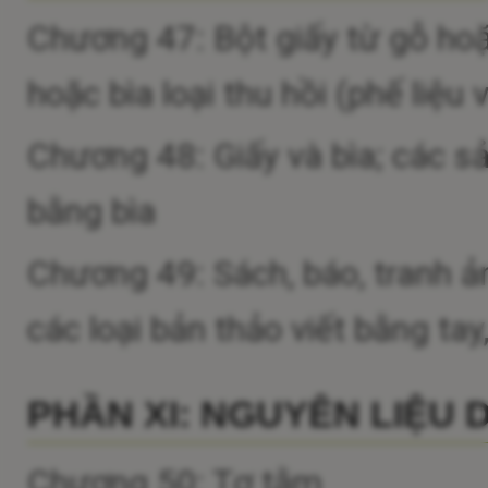
Chương 47: Bột giấy từ gỗ hoặc
hoặc bìa loại thu hồi (phế liệu
Chương 48: Giấy và bìa; các s
bằng bìa
Chương 49: Sách, báo, tranh ả
các loại bản thảo viết bằng ta
PHẦN XI: NGUYÊN LIỆU 
Chương 50: Tơ tằm