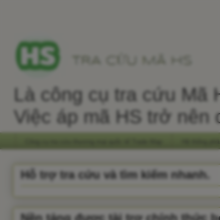
Là công cụ tra cứu Mã H
Việc áp mã HS trở nên 
Công cụ tra cứu thương mại quốc tế Trade Map
Hệ thống phâ
Hỗ trợ tra cứu và tìm kiếm nhanh.
Nền tảng được tài trợ chính thức