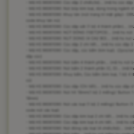
- Mã HS 96061090: Cúc dập 2 chiếc/bộ... (mã hs cúc dập 
- Mã HS 96061090: Nút bóp kim loại, dùng trong ngành ma
- Mã HS 96061090: Khuy tán (nút trang trí mặt giày)- OR
code khuy tán nú)
- Mã HS 96061090: Cúc dập sắt (1 bộ 4 thành phần)... (mã
- Mã HS 96061090: NÚT ĐÓNG (1SET2PCS)... (mã hs nút đ
- Mã HS 96061090: NUT DONG (4 CAI/ BO)... (mã hs nut d
- Mã HS 96061090: Cúc dập 2 chi tiết... (mã hs cúc dập 2 
- Mã HS 96061090: Cúc dập, cúc bấm (kim loại). (2pcs/se
dập cúc)
- Mã HS 96061090: Nút bấm 4 thành phần... (mã hs nút b
- Mã HS 96061090: Nút bấm 2 thành phần (C, D)... (mã h
- Mã HS 96061090: Khuy bấm, Cúc bấm (kim loại, 1 bộ 4 
cú)
- Mã HS 96061090: Cúc dập (Chi tiết)... (mã hs cúc dập ch
- Mã HS 96061090: Nút hít 18mm(1 bộ 2 miếng)/ Button 1
18mm)
- Mã HS 96061090: Nút các loại (1 bộ 2 miếng)/ Button (1
code nút các loại)
- Mã HS 96061090: Cúc dập kim loại 2 chi tiết... (mã hs c
- Mã HS 96061090: Cúc dập kim loại 4 chi tiết... (mã hs c
- Mã HS 96061090: Nút đóng các loại (4 chiếc/bộ)... (mã 