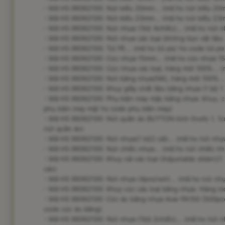
- Mã HS 96062100: Nút kiểu 20mm... (mã hs nút kiểu 20
- Mã HS 96062100: Nút kiểu 23mm... (mã hs nút kiểu 23
- Mã HS 96062100: Nút nhựa (1bộ 4chiếc)... (mã hs nút n
- Mã HS 96062100: Nút nhựa các loại (không bọc vật liệu 
- Mã HS 96062100: Túi PE... (mã hs túi pe/ hs code túi pe
- Mã HS 96062100: Cúc nhựa 15mm... (mã hs cúc nhựa 1
- Mã HS 96062100: Cúc nhựa các loại, hàng mới 100%... (
- Mã HS 96062100: Nút bằng nhựa(NK), hàng mới 100%...
- Mã HS 96062100: Khuy giầy chất liệu bằng nhựa (1 bộ 1 
- Mã HS 96062100: Phụ kiện may mặc bằng nhựa: khuy, cú
phụ kiện may mặ/ hs code phụ kiện may)
- Mã HS 96062100: Nút quần áo BUTTON kích thước 1. 1cm
nút quần áo)
- Mã HS 96062100: Nút nhựa(1 bộ2 cái)... (mã hs nút nhự
- Mã HS 96062100: Nút chiếc nhựa... (mã hs nút chiếc nh
- Mã HS 96062100: Khuy cài các loại (Adjustable slider)(1 
các)
- Mã HS 96062100: Nút nhựa (4pcs/set)... (mã hs nút nh
- Mã HS 96062100: Khuy cúc các loại bằng nhựa. Hàng mới
- Mã HS 96062100: Cúc áo bằng nhựa Avar PA150 (500pce
code cúc áo bằng)
- Mã HS 96062100: Nút nhựa (1bộ 2chiếc)... (mã hs nút n