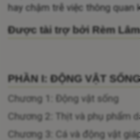
hay chậm trễ việc thông quan 
Được tài trợ bởi Rèm Lâ
PHẦN I: ĐỘNG VẬT SỐN
Chương 1: Động vật sống
Chương 2: Thịt và phụ phẩm dạ
Chương 3: Cá và động vật giá