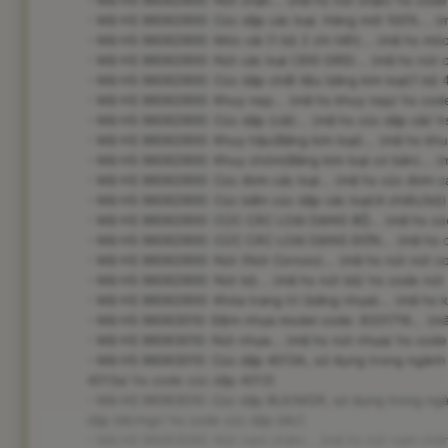
- Mã HS 96062900: Nút chận... (mã hs nút chận/ hs code
- Mã HS 96062900: Cúc dập các loại. Hàng mới 100%... (m
- Mã HS 96062900: Móc cài (1 bộ 2 chi tiết)... (mã hs móc
- Mã HS 96062900: Nút các loại (300 GRS)... (mã hs nút cá
- Mã HS 96062900: Cúc dập chất liệu bằng kim loại(1 bộ 4 c
- Mã HS 96062900: Khuy nẹp... (mã hs khuy nẹp/ hs cod
- Mã HS 96062900: Cúc dập (cài)... (mã hs cúc dập cài/ h
- Mã HS 96062900: Khuy hậu(Bằng kim loại)... (mã hs kh
- Mã HS 96062900: Khuy chỏm(Bằng kim loại cơ bản)... 
- Mã HS 96062900: Cúc đơm các loại... (mã hs cúc đơm c
- Mã HS 96062900: Cúc bấm cúc dập các loại(4 chiếc/bộ)
- Mã HS 96062900: CÚC CÁC LOẠI DẠNG BỘ... (mã hs cúc c
- Mã HS 96062900: CÚC CÁC LOẠI DẠNG ĐƠN... (mã hs cúc 
- Mã HS 96062900: Nút (Nút Corozo)... (mã hs nút nút co
- Mã HS 96062900: Nút bộ... (mã hs nút bộ/ hs code nút
- Mã HS 96062900: Khóa trang trí (bằng nhựa)... (mã hs kh
- Mã HS 96063010: Đệm nhựa model code: 8331716... (m
- Mã HS 96063010: Nút nhựa... (mã hs nút nhựa/ hs code
- Mã HS 96063010: Cúc dập 4013A, sử dụng trong ngành 
4013a/ hs code cúc dập 4013)
- Mã HS 96063010: Cúc dập BLK/MGR, sử dụng trong ngàn
dập blk/mgr/ hs code cúc dập blk/)
- Mã HS 96063090: Nút nam châm... (mã hs nút nam châ