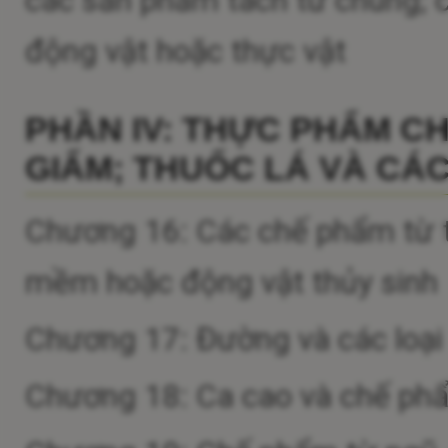
động vật hoặc thực vật
PHẦN IV: THỰC PHẨM C
GIẤM; THUỐC LÁ VÀ CÁC
Chương 16: Các chế phẩm từ th
mềm hoặc động vật thủy sinh
Chương 17: Đường và các loạ
Chương 18: Ca cao và chế ph