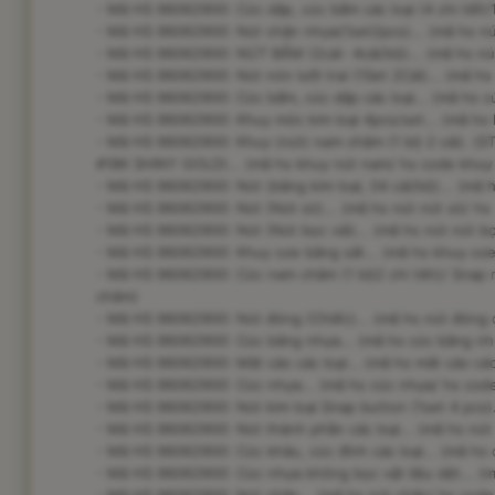
- Mã HS 96062900: Cúc dập, cúc bấm các loại (4 chi tiết/
- Mã HS 96062900: Nút chặn nhựa(1set2pcs)... (mã hs nú
- Mã HS 96062900: NÚT BẤM (2cái- 4cái/bộ)... (mã hs nú
- Mã HS 96062900: Nút nón lưỡi trai (1Set 2Cái)... (mã hs 
- Mã HS 96062900: Cúc bấm, cúc dập các loại... (mã hs 
- Mã HS 96062900: Khuy móc kim loại 4pcs/set... (mã hs
- Mã HS 96062900: Khuy (nút) nam châm (1 bộ 2 cái)
#18K SHINY GOLD)... (mã hs khuy nút nam/ hs code khuy 
- Mã HS 96062900: Nút (bằng kim loại, 04 cái/bộ)... (mã h
- Mã HS 96062900: Nút (Nút sò)... (mã hs nút nút sò/ hs
- Mã HS 96062900: Nút (Nút bọc vải)... (mã hs nút nút b
- Mã HS 96062900: Khuy oze bằng sắt... (mã hs khuy oze
- Mã HS 96062900: Cúc nam châm (1 bộ2 chi tiêt)/ Snap 
châm)
- Mã HS 96062900: Nút đóng (Chiếc)... (mã hs nút đóng 
- Mã HS 96062900: Cúc bằng nhựa... (mã hs cúc bằng nh
- Mã HS 96062900: Mắt cáo các loại... (mã hs mắt cáo các
- Mã HS 96062900: Cúc nhựa... (mã hs cúc nhựa/ hs cod
- Mã HS 96062900: Nút kim loại Snap button (1set 4 pcs)..
- Mã HS 96062900: Nút thành phần các loại... (mã hs nút
- Mã HS 96062900: Cúc khâu, cúc đính các loại... (mã hs
- Mã HS 96062900: Cúc nhựa không bọc vật liệu dệt... (