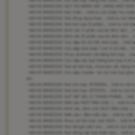
- Mã HS 96062100: Cúc các loại, Hàng mới 100%... (mã hs c
- Mã HS 96062200: NÚT ÁO BẰNG SẮT, HÀNG MỚI 100%... 
- Mã HS 96062200: Nút chặn... (mã hs nút chặn/ hs code
- Mã HS 96062200: Nút đóng 4pcs/1set... (mã hs nút đón
- Mã HS 96062200: Nút kim loại (5 phần)... (mã hs nút kim 
- Mã HS 96062200: Đinh tán (1 phần của bộ đinh tán)... (m
- Mã HS 96062200: Đinh tán 91 phần của bộ đinh tán)... (
- Mã HS 96062200: Cúc dập 02 chi tiết (kim loại)... (mã h
- Mã HS 96062200: Cúc dập (kim loại) 1 set 4 chi tiêt... 
- Mã HS 96062200: Khuy và khoen cài bằng kim loại... (m
- Mã HS 96062200: Cúc dập các loại (bằng kim loại 4 chi t
- Mã HS 96062200: Nút áo kim loại, chưa bọc vải, hàng mới
- Mã HS 96062200: Cúc dập 4 phần- bộ cúc kim loại gồm 4
ph)
- Mã HS 96062200: Nút kim loại- BT06584... (mã hs nút kim
- Mã HS 96062200: Nút kim loại- BT07031... (mã hs nút kim
- Mã HS 96062200: NúT SắT 30L (2 THANH PHầN)... (mã hs
- Mã HS 96062200: Mắt cáo (NÚT KIM LOẠI. )... (mã hs mắ
- Mã HS 96062200: Đinh tán, đinh rivê (NÚT KIM LOẠI. )...
- Mã HS 96062200: Mắt cáo+ đệm mắt cáo... (mã hs mắt
- Mã HS 96062200: Khuy cài kim loại, mới 100%... (mã hs k
- Mã HS 96062200: Nút đóng4 cái/1 set... (mã hs nút đón
- Mã HS 96062200: Nút đóng các loại (mắt cáo)... (mã hs