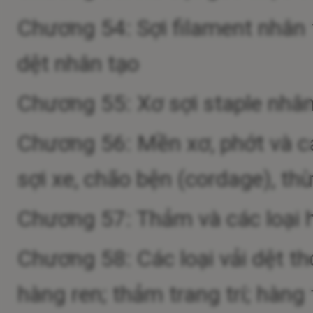
Chương 54: Sợi filament nhân t
dệt nhân tạo
Chương 55: Xơ sợi staple nhân
Chương 56: Mền xơ, phớt và cá
sợi xe, chão bện (cordage), t
Chương 57: Thảm và các loại h
Chương 58: Các loại vải dệt tho
hàng ren; thảm trang trí; hàng 