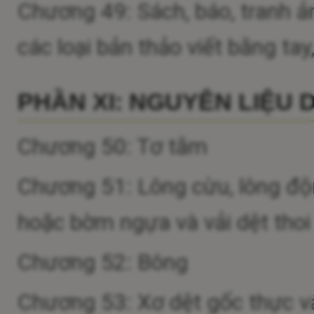
Chương 49: Sách, báo, tranh ả
các loại bản thảo viết bằng ta
PHẦN XI: NGUYÊN LIỆU 
Chương 50: Tơ tằm
Chương 51: Lông cừu, lông động
hoặc bờm ngựa và vải dệt thoi 
Chương 52: Bông
Chương 53: Xơ dệt gốc thực vật 