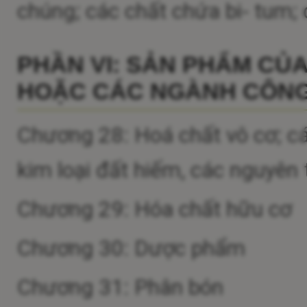
chúng; các chất chứa bi- tum; 
PHẦN VI: SẢN PHẨM CỦ
HOẶC CÁC NGÀNH CÔNG
Chương 28: Hoá chất vô cơ; cá
kim loại đất hiếm, các nguyên
Chương 29: Hóa chất hữu cơ
Chương 30: Dược phẩm
Chương 31: Phân bón