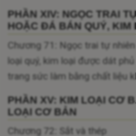
PHẦN XIV: NGỌC TRAI T
HOẶC ĐÁ BÁN QUÝ, KIM 
Chương 71: Ngọc trai tự nhiên
loại quý, kim loại được dát ph
trang sức làm bằng chất liệu kh
PHẦN XV: KIM LOẠI CƠ 
LOẠI CƠ BẢN
Chương 72: Sắt và thép