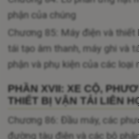
phận của chúng
Chương 85: Máy điện và thiết 
tái tạo âm thanh, máy ghi và t
phận và phụ kiện của các loại
PHẦN XVII: XE CỘ, PHƯ
THIẾT BỊ VẬN TẢI LIÊN 
Chương 86: Đầu máy, các phươ
đường tàu điện và các bộ phận