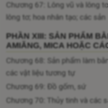
Chương 67: Lông vũ và lông tơ
lông tơ; hoa nhân tạo; các sả
PHẦN XIII: SẢN PHẨM B
AMIĂNG, MICA HOẶC CÁC
Chương 68: Sản phẩm làm bằng
các vật liệu tương tự
Chương 69: Đồ gốm, sứ
Chương 70: Thủy tinh và các 