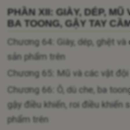
PHẦN XII: GIÀY, DÉP, MŨ
BA TOONG, GẬY TAY CẦM
Chương 64: Giày, dép, ghệt và
sản phẩm trên
Chương 65: Mũ và các vật đội
Chương 66: Ô, dù che, ba toong
gậy điều khiển, roi điều khiển
phẩm trên