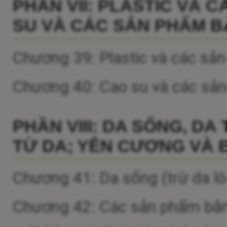
PHẦN VII: PLASTIC VÀ 
SU VÀ CÁC SẢN PHẨM B
Chương 39: Plastic và các sản
Chương 40: Cao su và các sả
PHẦN VIII: DA SỐNG, D
TỪ DA; YÊN CƯƠNG VÀ 
Chương 41: Da sống (trừ da lô
Chương 42: Các sản phẩm bằng