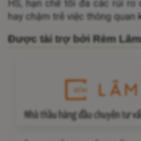
HS, hạn chế tối đa các rủi ro c
hay chậm trễ việc thông quan 
Được tài trợ bởi Rèm Lâ