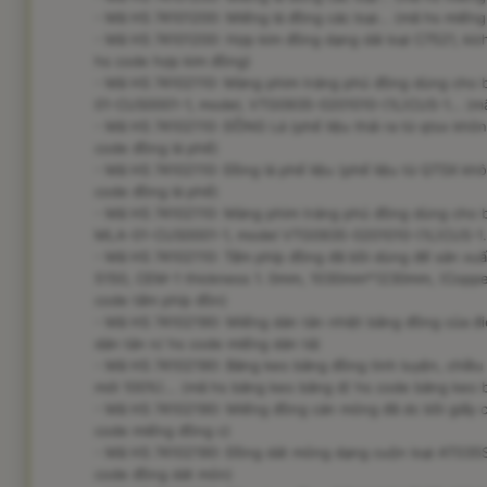
- Mã HS 74101200: Miếng lá đồng các loại... (mã hs miếng
- Mã HS 74101200: Hợp kim đồng dạng dải loại C7521, kíc
hs code hợp kim đồng)
- Mã HS 74102110: Màng phim tráng phủ đồng dùng cho 
01-CUS0001-1, model, VTG0935-0201010-(1L)CUS-1... (mã
- Mã HS 74102110: ĐỒNG Lá (phế liệu thải ra từ qtsx không 
code đồng lá phế)
- Mã HS 74102110: Đồng lá phế liệu (phế liệu từ QTSX khôn
code đồng lá phế)
- Mã HS 74102110: Màng phim tráng phủ đồng dùng cho 
MLA-01-CUS0001-1, model VTG0935-0201010-(1L)CUS-1...
- Mã HS 74102110: Tấm phíp đồng đã bồi dùng để sản xuấ
5150, CEM-1 thickness 1. 0mm, 1030mm*1230mm, (Copper:
code tấm phíp đồn)
- Mã HS 74102190: Miếng dán tản nhiệt bằng đồng của đi
dán tản n/ hs code miếng dán tả)
- Mã HS 74102190: Băng keo bằng đồng tinh luyện, chiều
mới 100%)... (mã hs băng keo bằng đ/ hs code băng keo 
- Mã HS 74102190: Miếng đồng cán mỏng đã dc bồi giấy c
code miếng đồng c)
- Mã HS 74102190: Đồng dát mỏng dạng cuộn loại AT035S
code đồng dát mỏn)