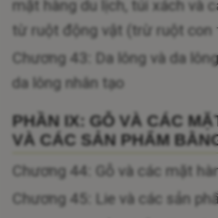
mặt hàng du lịch, túi xách và
từ ruột động vật (trừ ruột con
Chương 43: Da lông và da lông
da lông nhân tạo
PHẦN IX: GỖ VÀ CÁC MẶ
VÀ CÁC SẢN PHẨM BẰNG
Chương 44: Gỗ và các mặt hàn
Chương 45: Lie và các sản ph