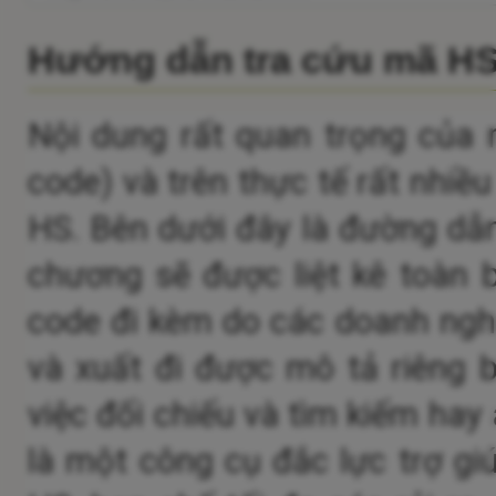
Hướng dẫn tra cứu mã H
Nội dung rất quan trọng của 
code) và trên thực tế rất nhiề
HS.
Bên dưới đây là đường dẫn
chương sẽ được liệt kê toàn 
code đi kèm do các doanh nghi
và xuất đi được mô tả riêng b
việc đối chiếu và tìm kiếm hay
là một công cụ đắc lực trợ gi