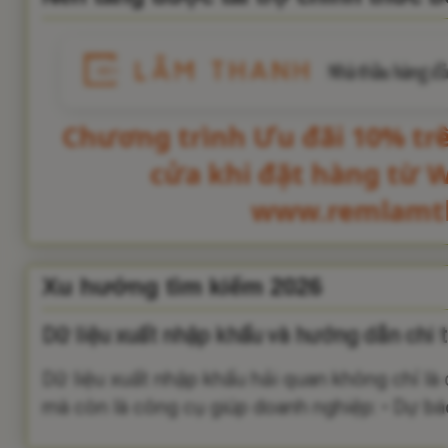
Chương trình Ưu đãi 10% tr
cửa khi đặt hàng từ 
www.remlamt
Xu hướng tìm kiếm 2026
Dữ liệu xuất nhập khẩu và hướng dẫn chi t
Dữ liệu xuất nhập khẩu hải quan không chỉ là
mà còn là công cụ giúp doanh nghiệp: • Dự báo