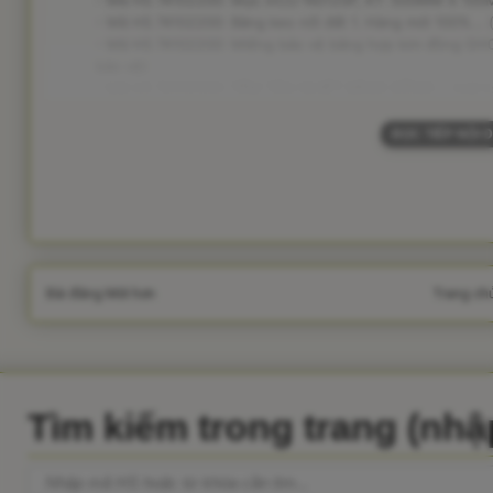
- Mã HS 74102200: Mực inCU-N012SP, KT: 500MM X 100M.
- Mã HS 74102200: Băng keo nối đất 1. Hàng mới 100%... 
- Mã HS 74102200: Miếng bảo vệ bằng hợp kim đồng GH0
bảo vệ)
- Mã HS 74102200: TẤM TẢN NHIỆT BẰNG ĐỒNG... (mã hs t
ĐỌC TIẾP NỘI 
Bài đăng Mới hơn
Trang ch
Tìm kiếm trong trang (nh