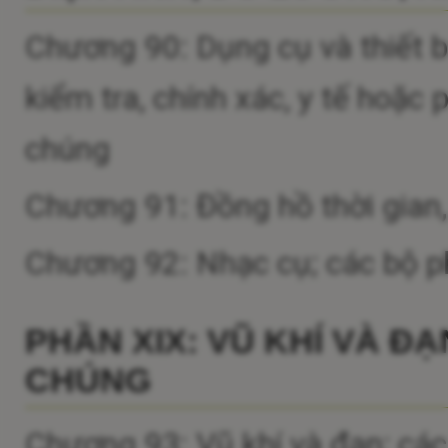
Chương 90: Dụng cụ và thiết bị
kiểm tra, chính xác, y tế hoặc
chúng
Chương 91: Đồng hồ thời gian
Chương 92: Nhạc cụ; các bộ p
PHẦN XIX: VŨ KHÍ VÀ Đ
CHÚNG
Chương 93: Vũ khí và đạn; các