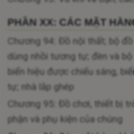
PHẦN XX: CÁC MẶT HÀ
Chương 94: Đồ nội thất; bộ đ
dùng nhồi tương tự; đèn và bộ 
biển hiệu được chiếu sáng, biể
tự; nhà lắp ghép
Chương 95: Đồ chơi, thiết bị tr
phận và phụ kiện của chúng