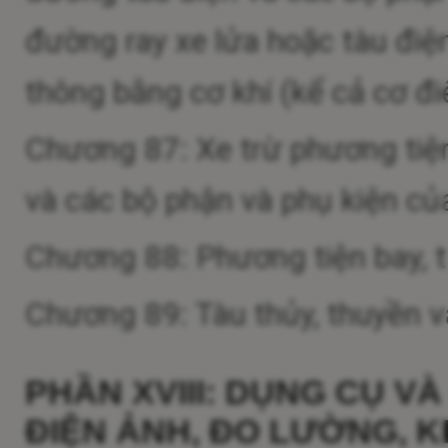
đường ray xe lửa hoặc tàu điện
thông bằng cơ khí (kể cả cơ đi
Chương 87: Xe trừ phương tiệ
và các bộ phận và phụ kiện củ
Chương 88: Phương tiện bay, t
Chương 89: Tàu thủy, thuyền v
PHẦN XVIII: DỤNG CỤ VÀ
ĐIỆN ẢNH, ĐO LƯỜNG, KI