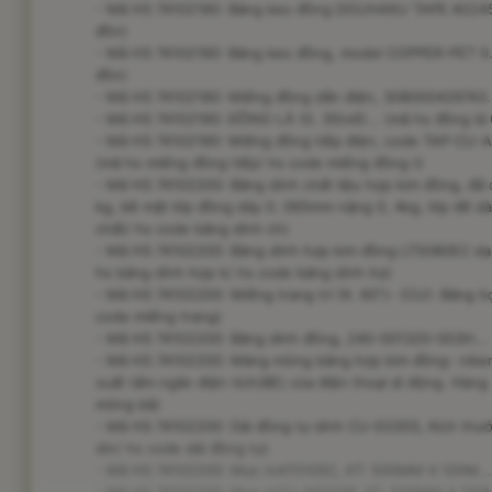
- Mã HS 74102190: Băng keo đồng DOUHAKU TAPE #2245 
đồn)
- Mã HS 74102190: Băng keo đồng, model COPPER-PET 0. 
đồn)
- Mã HS 74102190: Miếng đồng dẫn điện, 308000429743..
- Mã HS 74102190: ĐỒNG LÁ (0. 35tx6)... (mã hs đồng lá 
- Mã HS 74102190: Miếng đồng tiếp điện, code TAP-CU-
(mã hs miếng đồng tiếp/ hs code miếng đồng t)
- Mã HS 74102200: Băng dính chất liệu hợp kim đồng, đã
kg, bề mặt lớp đồng dày 0. 065mm nặng 0, 4kg, lớp đế dà
chất/ hs code băng dính ch)
- Mã HS 74102200: Băng dính hợp kim đồng LT5080EC dạn
hs băng dính hợp k/ hs code băng dính hợ)
- Mã HS 74102200: Miếng trang trí (K. 60")- (CU): Bằng hợ
code miếng trang)
- Mã HS 74102200: Băng dính đồng, 240-001320-003H... 
- Mã HS 74102200: Màng mỏng bằng hợp kim đồng- niken
xuất tấm ngăn điện tích(BE) của điện thoại di động. Hà
mỏng bằ)
- Mã HS 74102200: Dải đồng tự dính CU-E035S, Kích thư
dín/ hs code dải đồng tự)
- Mã HS 74102200: Mực inAT010SC, KT: 500MM X 100M... 