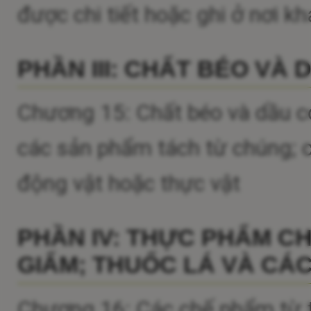
được chi tiết hoặc ghi ở nơi kh
PHẦN III: CHẤT BÉO VÀ
Chương 15: Chất béo và dầu c
các sản phẩm tách từ chúng; c
động vật hoặc thực vật
PHẦN IV: THỰC PHẨM C
GIẤM; THUỐC LÁ VÀ CÁC
Chương 16: Các chế phẩm từ th