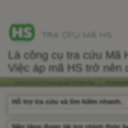
Là công cụ tra cứu Mã H
Việc áp mã HS trở nên 
Công cụ tra cứu thương mại quốc tế Trade Map
Hệ thống phâ
Hỗ trợ tra cứu và tìm kiếm nhanh.
Nền tảng được tài trợ chính thức