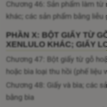
Chương 46: Sản phẩm làm từ rơm
khác; các sản phẩm bằng liễu
PHẦN X: BỘT GIẤY TỪ G
XENLULO KHÁC; GIẤY LO
Chương 47: Bột giấy từ gỗ hoặc
hoặc bìa loại thu hồi (phế liệu
Chương 48: Giấy và bìa; các s
bằng bìa