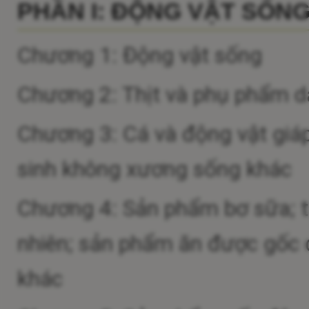
PHẦN I: ĐỘNG VẬT SỐN
Chương 1: Động vật sống
Chương 2: Thịt và phụ phẩm dạ
Chương 3: Cá và động vật giá
sinh không xương sống khác
Chương 4: Sản phẩm bơ sữa; t
nhiên; sản phẩm ăn được gốc đ
khác