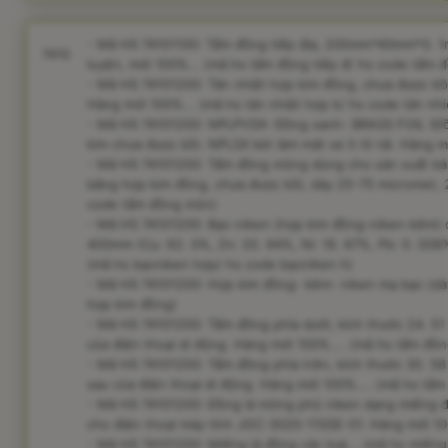
- Mã HS 74101100: Tấm đồng tiếp địa, 200mm*40mm*0. 1mm
7410
luyện, mới 100%... (mã hs tấm đồng tiếp đ/ hs code tấm đ
- Mã HS 74101200: Tản nhiệt hợp kim đồng, chưa được b
Hàng mới 100%... (mã hs tản nhiệt hợp k/ hs code tản nhi
- Mã HS 74101200: NPLPVSX- Đồng xanh- BRASS FOIL (Đ
kim chưa được bồi. NPLSX két làm mát xe ô tô tải. Hàng m
- Mã HS 74101200: Tấm đồng mỏng dùng cho sản xuất b
bằng hợp kim đồng, chưa được bồi, dày 25-75 micromet,
code tấm đồng mỏn)
- Mã HS 74101200: Bạc-niken (hợp kim đồng-niken-kẽm) 
400mm (Cu: 62. 0%, Zn: 20. 94%, Ni: 16. 67%, Pb: 0. 008%
(mã hs bạcniken hợp/ hs code bạcniken h)
- Mã HS 74101200: Hợp kim đồng- kẽm- niken mạ bạc (dày
hợp kim đồng)
- Mã HS 74101200: Tấm đồng phía dưới, kích thước 24. 51 
của điện thoại di động. Hàng mới 100%.... (mã hs tấm đồn
- Mã HS 74101200: Tấm đồng phía trên, kích thước 30. 58
sau của điện thoại di động. Hàng mới 100%.... (mã hs tấm
- Mã HS 74101200: Đồng lá mỏng phủ niken dạng miếng đ
cho điện thoại máy tính JGC-3020-11SSE-01. Hàng mới 10
- Mã HS 74101200: Miếng lá đồng các loại... (mã hs miếng