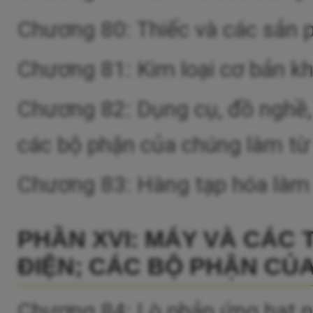
Chương 80: Thiếc và các sản 
Chương 81: Kim loại cơ bản k
Chương 82: Dụng cụ, đồ nghề, d
các bộ phận của chúng làm từ 
Chương 83: Hàng tạp hóa làm 
PHẦN XVI: MÁY VÀ CÁC T
ĐIỆN; CÁC BỘ PHẬN CỦA 
Chương 84: Lò phản ứng hạt nhâ