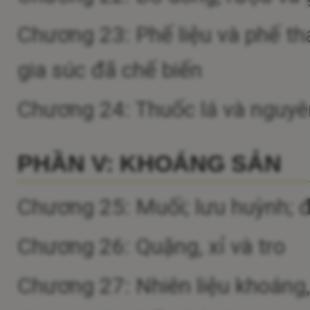
Chương 23: Phế liệu và phế th
gia súc đã chế biến
Chương 24: Thuốc lá và nguyên 
PHẦN V: KHOÁNG SẢN
Chương 25: Muối; lưu huỳnh; đấ
Chương 26: Quặng, xỉ và tro
Chương 27: Nhiên liệu khoáng