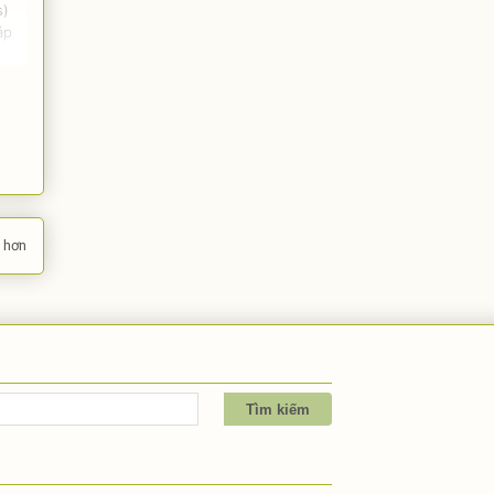
s)
áp
 hơn