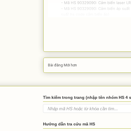
- Mã HS 90329090: Cảm biến laser LR-
- Mã HS 90329090: Cảm biến áp suất n
suấ/ hs code cảm biến áp)
Bài đăng Mới hơn
Tìm kiếm trong trang (nhập tên nhóm HS 4 
Hướng dẫn tra cứu mã HS