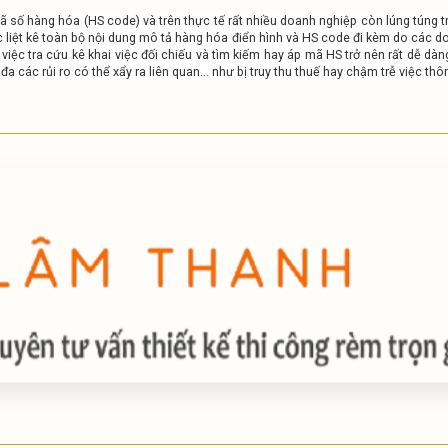
mã số hàng hóa (HS code) và trên thực tế rất nhiều doanh nghiệp còn lúng túng 
iệt kê toàn bộ nội dung mô tả hàng hóa điển hình và HS code đi kèm do các doa
 việc tra cứu kê khai việc đối chiếu và tìm kiếm hay áp mã HS trở nên rất dễ dàn
a các rủi ro có thể xẩy ra liên quan... như bị truy thu thuế hay chậm trễ việc t