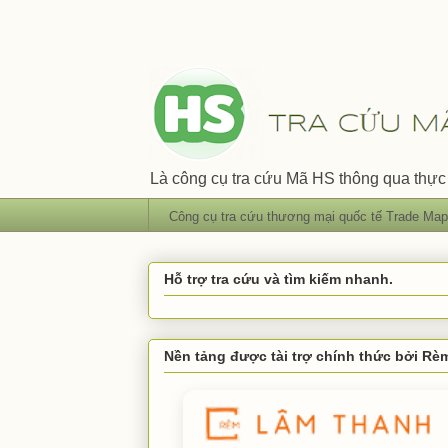
Là công cụ tra cứu Mã HS thông qua thực 
Công cụ tra cứu thương mại quốc tế Trade Map
Hỗ trợ tra cứu và tìm kiếm nhanh.
Nền tảng được tài trợ chính thức bởi R