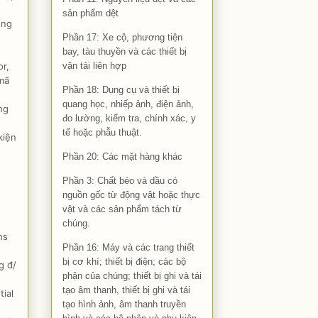
sản phẩm dệt
ong
Phần 17: Xe cộ, phương tiện
bay, tàu thuyền và các thiết bị
vận tải liên hợp
r,
(mã
Phần 18: Dụng cụ và thiết bị
quang học, nhiếp ảnh, điện ảnh,
ng
đo lường, kiểm tra, chính xác, y
tế hoặc phẫu thuật.
kiện
Phần 20: Các mặt hàng khác
Phần 3: Chất béo và dầu có
nguồn gốc từ động vật hoặc thực
vật và các sản phẩm tách từ
chúng.
hs
Phần 16: Máy và các trang thiết
bị cơ khí; thiết bị điện; các bộ
g đ/
phận của chúng; thiết bị ghi và tái
tạo âm thanh, thiết bị ghi và tái
ial
tạo hình ảnh, âm thanh truyền