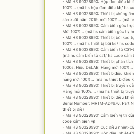
- Mã HS 90328990: Hộp đen điều khi
100%... (mã hs hộp đen điều kh/ hs c
- Mã HS 90328990: Thiết bị chống ẩm
sản xuất năm 2019, mới 100%... (mã hs
- Mã HS 90328990: Cảm biến góc trục k
Mới 100%... (mã hs cảm biến góc tr/ 
- Mã HS 90328990: Thiết bị bôi keo 
100%... (mã hs thiết bị bôi ke/ hs code 
- Mã HS 90328990: Cảm biến từ CS1-U,
(mã hs cảm biến từ cs1/ hs code cảm b
- Mã HS 90328990: Thiết bị phân tích
1000s. Hiệu DELAB, Hàng mới 100%... (
- Mã HS 90328990: Thiết bịđiều khiể
hàng mới 100%... (mã hs thiết bịđiều k
- Mã HS 90328990: Thiết bị truyền dẫn
Hàng mới 100%.... (mã hs thiết bị truyề
- Mã HS 90328990: Thiết bị điều khiển 
Serial Number: MRTM-AD#676, Part Num
thiết bị điề)
- Mã HS 90328990: Cảm biến vị trí dùn
code cảm biến vị)
- Mã HS 90328990: Cục điều nhiệt-CE
- Mã HS 90328990: Hộp điều nhiệt-CE