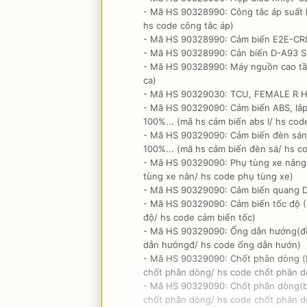
- Mã HS 90328990: Công tắc áp suất k
hs code công tắc áp)
- Mã HS 90328990: Cảm biến E2E-CR8C
- Mã HS 90328990: Cản biến D-A93 SM
- Mã HS 90328990: Máy nguồn cao tầ
ca)
- Mã HS 90329030: TCU, FEMALE R HDM
- Mã HS 90329090: Cảm biến ABS, lắp 
100%... (mã hs cảm biến abs l/ hs cod
- Mã HS 90329090: Cảm biến đèn sán
100%... (mã hs cảm biến đèn sá/ hs c
- Mã HS 90329090: Phụ tùng xe nâng:
tùng xe nân/ hs code phụ tùng xe)
- Mã HS 90329090: Cảm biến quang D-
- Mã HS 90329090: Cảm biến tốc độ (
độ/ hs code cảm biến tốc)
- Mã HS 90329090: Ống dẫn hướng(đồng
dẫn hướngđ/ hs code ống dẫn hướn)
- Mã HS 90329090: Chốt phân dòng (bằ
chốt phân dòng/ hs code chốt phân d
- Mã HS 90329090: Chốt phân dòng(bằn
chốt phân dòng/ hs code chốt phân d