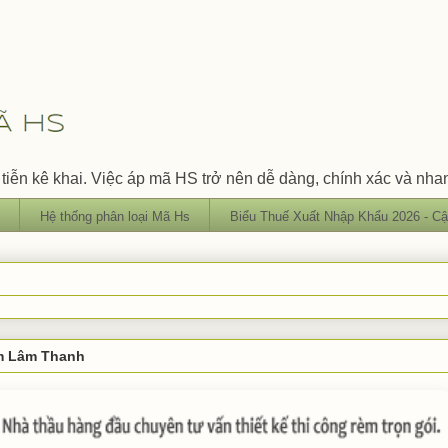
tiễn kê khai. Việc áp mã HS trở nên dễ dàng, chính xác và nha
Hệ thống phân loại Mã Hs
Biểu Thuế Xuất Nhập Khẩu 2026 - Cậ
èm Lâm Thanh