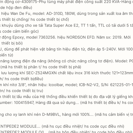
ển động cơ-4309175-Phụ tùng máy phát điện công suất 220 KVA-Hàng 
ode hộp đen điều)
 hiệu Wan De Fu, model: AD-310D, 180W, dùng trong sản xuất loa âm th
 thiết bị chống/ hs code thiết bị chố)
huỷu dùng cho xe tải Tata Super Ace E2, TT 1 tấn, TTL có tải dưới 5 t
hs code cảm biến góc)
tự động Epoxy, model 7363256. hiệu NORDSON EFD. Năm sx: 2019. Mới
thiết bị bôi)
 dùng để phát hiện vật bằng tín hiệu điện từ, điện áp 5-240V. Mới 100
iến từ)
 năng lượng điện đa năng (không có chức năng công tơ điện). Model: 
mã hs thiết bị phân t/ hs code thiết bị phâ)
n lưu lượng khí SEC-Z524MGXN chất liệu inox 316 kích thước 121*123mm
h/ hs code thiết bịđiều)
 khí nitơ 3/8", nhãn hiệu: Icoolbar, model; ICB-N2-V2, S/N: 621225-01-
n/ hs code thiết bị tru)
thiết bị lấu mẫu của Hệ thống điều khiển thiết bị đo địa vật lý giếng k
ber: 100415947, Hàng đã qua sử dụng... (mã hs thiết bị điều k/ hs co
g cho xy lanh khí nén D-M9BVL, hàng mới 100%... (mã hs cảm biến vị tr
NTIPEDE2 MODULE... (mã hs cục điều nhiệt/ hs code cục điều nhi)
NTIPEDE2 MODULE O/I... (mã hs hộp điều nhiệt/ hs code hộp điều nhi)