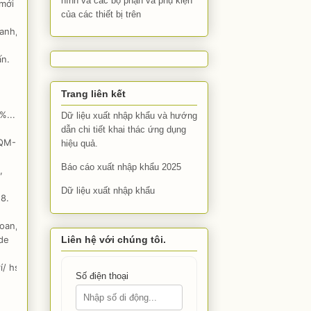
hình và các bộ phận và phụ kiện
mới
của các thiết bị trên
anh,
ấn.
Trang liên kết
%...
Dữ liệu xuất nhập khẩu và hướng
dẫn chi tiết khai thác ứng dụng
PQM-
hiệu quả.
Báo cáo xuất nhập khẩu 2025
,
Dữ liệu xuất nhập khẩu
18.
hoan,
Liên hệ với chúng tôi.
de
í/ hs
Số điện thoại