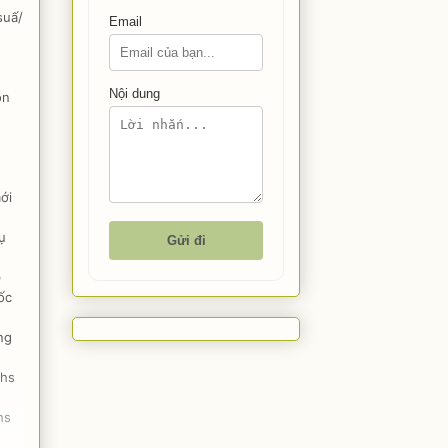
suấ/
Email
Nội dung
ồn
ới
ụ
Gửi đi
)
ốc
ng
 hs
hs