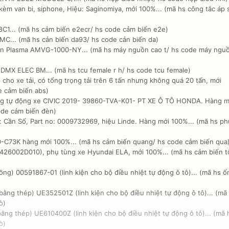
èm van bi, siphone, Hiệu: Saginomiya, mới 100%... (mã hs công tắc áp 
1... (mã hs cảm biến e2ecr/ hs code cảm biến e2e)
C... (mã hs cản biến da93/ hs code cản biến da)
n Plasma AMVG-1000-NY... (mã hs máy nguồn cao t/ hs code máy ngu
X ELEC BM... (mã hs tcu female r h/ hs code tcu female)
cho xe tải, có tổng trọng tải trên 6 tấn nhưng không quá 20 tấn, mới
e cảm biến abs)
g tự động xe CIVIC 2019- 39860-TVA-K01- PT XE Ô TÔ HONDA. Hàng m
ode cảm biến đèn)
✕
 Cần Số, Part no: 0009732969, hiệu Linde. Hàng mới 100%... (mã hs ph
NHẬN ƯU ĐÃI BẤT NGỜ TỪ
C73K hàng mới 100%... (mã hs cảm biến quang/ hs code cảm biến qua
426002D010), phụ tùng xe Hyundai ELA, mới 100%... (mã hs cảm biến t
NHÀ TÀI TRỢ!
) 00591867-01 (linh kiện cho bộ điều nhiệt tự động ô tô)... (mã hs ố
ng thép) UE352501Z (linh kiện cho bộ điều nhiệt tự động ô tô)... (mã
ò)
g thép) UE610400Z (linh kiện cho bộ điều nhiệt tự động ô tô)... (mã 
ò)