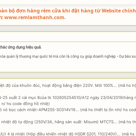
oàn bộ đơn hàng rèm cửa khi đặt hàng từ Website chính
ức www.remlamthanh.com.
 thác ứng dụng hiệu quả.
khóa quản lý thương mại quốc tế mà còn là công cụ giúp doanh nghiệp: • Dự báo xu
iệt độ của khuôn đúc, hoạt động bằng điện 220V. Mới 100%... (mã hs h
4-25 xuất 2 cái mục 8của tk 102605254510/A12 ngày 23/04/2019(hàng 
t n/ hs code đồng hồ nhiệ)
có vỏ bọc cách nhiệt-APM2S5-SC014V19... (mã hs thiết bị ổn nhi/ hs co
 nhiệt độ tự động (250V/3A, hãng sản xuất: Misumi) MTCTS... (mã hs th
U) 4 lá nhiệt (Hộp điều khiển nhiệt độ HSDR S201, 110/240V)... (mã hs