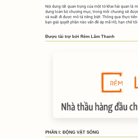
Nội dung rất quan trọng của một tờ khai hải quan là 
dung toàn bộ chương mục, trong mỗi chương sẽ được l
và xuất đi được mô tả riêng biệt. Thông qua thực tiễn
bạn giải quyết phần nào vấn đề áp mã HS, hạn chế tối đ
Được tài trợ bởi Rèm Lâm Thanh
PHẦN I: ĐỘNG VẬT SỐNG