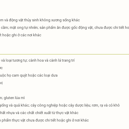
mềm và động vật thủy sinh không xương sống khác
 cầm; mật ong tự nhiên; sản phẩm ăn được gốc động vật, chưa được chi tiết ho
t hoặc ghi ở các nơi khác
và loại tương tự; cành hoa và cành lá trang trí
ợc
huộc họ cam quýt hoặc các loại dưa
vị
n; gluten lúa mì
giống và quả khác; cây công nghiệp hoặc cây dược liệu; rơm, rạ và cỏ khô
ất nhựa và các chất chiết xuất từ thực vật khác
n phẩm thực vật chưa được chi tiết hoặc ghi ở nơi khác