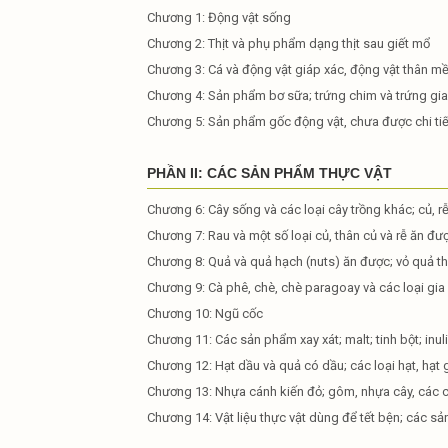
Chương 1: Động vật sống
Chương 2: Thịt và phụ phẩm dạng thịt sau giết mổ
Chương 3: Cá và động vật giáp xác, động vật thân 
Chương 4: Sản phẩm bơ sữa; trứng chim và trứng gia
Chương 5: Sản phẩm gốc động vật, chưa được chi tiế
PHẦN II: CÁC SẢN PHẨM THỰC VẬT
Chương 6: Cây sống và các loại cây trồng khác; củ, rễ 
Chương 7: Rau và một số loại củ, thân củ và rễ ăn đư
Chương 8: Quả và quả hạch (nuts) ăn được; vỏ quả t
Chương 9: Cà phê, chè, chè paragoay và các loại gia 
Chương 10: Ngũ cốc
Chương 11: Các sản phẩm xay xát; malt; tinh bột; inuli
Chương 12: Hạt dầu và quả có dầu; các loại hạt, hạt 
Chương 13: Nhựa cánh kiến đỏ; gôm, nhựa cây, các ch
Chương 14: Vật liệu thực vật dùng để tết bện; các sả