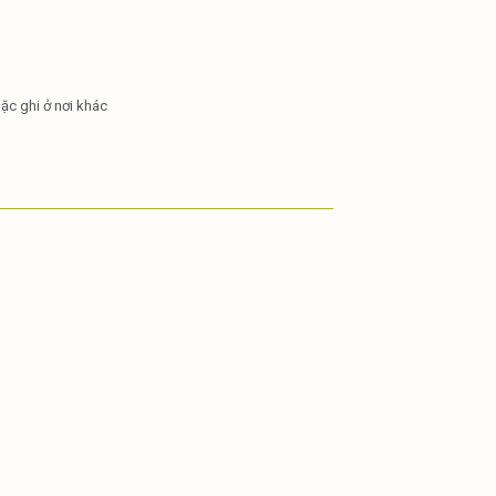
ặc ghi ở nơi khác