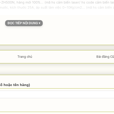
ZH500N, hàng mới 100%... (mã hs cảm biến laser/ hs code cảm biến la
ước, kích thước 25A, áp suất làm việc 0~10Kg/cm2... (mã hs cảm biến 
ĐỌC TIẾP NỘI DUNG ▾
MỞ QUÀ NGAY
Trang chủ
Bài đăng Cũ
số hoặc tên hàng)