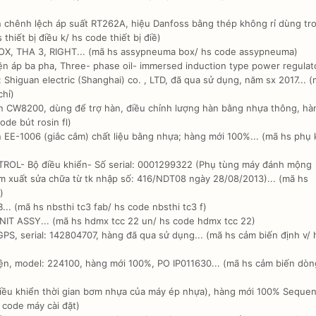
n chênh lệch áp suất RT262A, hiệu Danfoss bằng thép không rỉ dùng tr
thiết bị điều k/ hs code thiết bị điề)
X, THA 3, RIGHT... (mã hs assypneuma box/ hs code assypneuma)
n áp ba pha, Three- phase oil- immersed induction type power regulato
higuan electric (Shanghai) co. , LTD, đã qua sử dụng, năm sx 2017... 
chỉ)
n CW8200, dùng để trợ hàn, điều chỉnh lượng hàn bằng nhựa thông, hà
ode bút rosin fl)
EE-1006 (giắc cắm) chất liệu bằng nhựa; hàng mới 100%... (mã hs phụ 
L- Bộ điều khiển- Số serial: 0001299322 (Phụ tùng máy đánh mộng
 xuất sửa chữa từ tk nhập số: 416/NDT08 ngày 28/08/2013)... (mã hs
)
. (mã hs nbsthi tc3 fab/ hs code nbsthi tc3 f)
IT ASSY... (mã hs hdmx tcc 22 un/ hs code hdmx tcc 22)
PS, serial: 142804707, hàng đã qua sử dụng... (mã hs cảm biến định v/ 
n, model: 224100, hàng mới 100%, PO IP011630... (mã hs cảm biến dòn
iều khiển thời gian bơm nhựa của máy ép nhựa), hàng mới 100% Sequent
s code máy cài đặt)