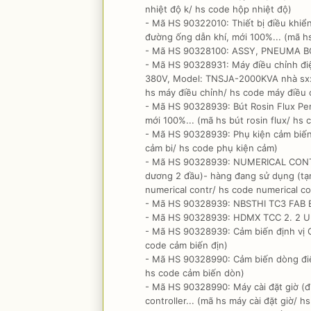
nhiệt độ k/ hs code hộp nhiệt độ)
- Mã HS 90322010: Thiết bị điều khiể
đường ống dẫn khí, mới 100%... (mã hs 
- Mã HS 90328100: ASSY, PNEUMA BO
- Mã HS 90328931: Máy điều chỉnh điệ
380V, Model: TNSJA-2000KVA nhà sx: S
hs máy điều chỉnh/ hs code máy điều 
- Mã HS 90328939: Bút Rosin Flux Pe
mới 100%... (mã hs bút rosin flux/ hs c
- Mã HS 90328939: Phụ kiện cảm biến 
cảm bi/ hs code phụ kiện cảm)
- Mã HS 90328939: NUMERICAL CONTRO
dương 2 đầu)- hàng đang sử dụng (tạm
numerical contr/ hs code numerical co
- Mã HS 90328939: NBSTHI TC3 FAB B..
- Mã HS 90328939: HDMX TCC 2. 2 UN
- Mã HS 90328939: Cảm biến định vị G
code cảm biến địn)
- Mã HS 90328990: Cảm biến dòng điệ
hs code cảm biến dòn)
- Mã HS 90328990: Máy cài đặt giờ (đ
controller... (mã hs máy cài đặt giờ/ h