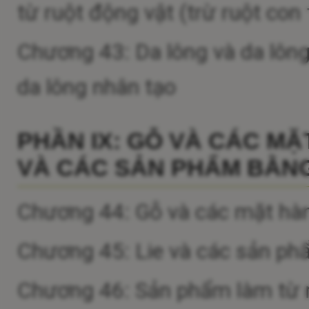
từ ruột động vật (trừ ruột con
Chương 43: Da lông và da lông
da lông nhân tạo
PHẦN IX: GỖ VÀ CÁC MẶ
VÀ CÁC SẢN PHẨM BẰNG
Chương 44: Gỗ và các mặt hàn
Chương 45: Lie và các sản ph
Chương 46: Sản phẩm làm từ rơm