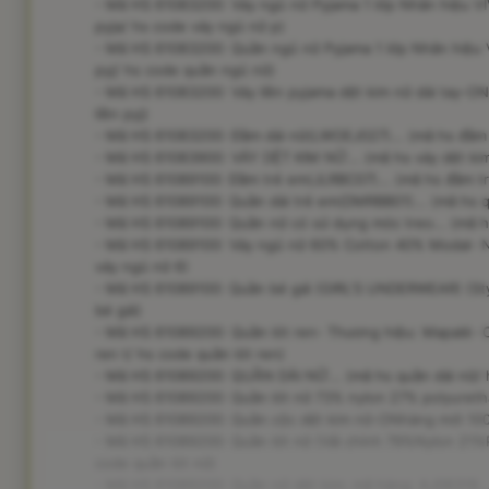
- Mã HS 61083200: Váy ngủ nữ Pyjama 1 lớp Nhãn hiệu V
pyja/ hs code váy ngủ nữ p)
- Mã HS 61083200: Quần ngủ nữ Pyjama 1 lớp Nhãn hiệu 
pyj/ hs code quần ngủ nữ)
- Mã HS 61083200: Váy liền pyjama dệt kim nữ dài tay-ON
liền pyj)
- Mã HS 61083200: Đầm dài nữ(LWOEJ027)... (mã hs đầm 
- Mã HS 61083900: VÁY DỆT KIM NỮ... (mã hs váy dệt kim
- Mã HS 61089100: Đầm trẻ em(JLRBC07)... (mã hs đầm tr
- Mã HS 61089100: Quần dài trẻ em(DMRBB01)... (mã hs qu
- Mã HS 61089100: Quần nữ có sử dụng móc treo... (mã h
- Mã HS 61089100: Váy ngủ nữ 60% Cotton 40% Modal- N
váy ngủ nữ 6)
- Mã HS 61089100: Quần bé gái (GIRL'S UNDERWEAR) (Sty
bé gái)
- Mã HS 61089200: Quần lót ren- Thương hiệu: Mapalé- Ch
ren t/ hs code quần lót ren)
- Mã HS 61089200: QUẦN DÀI NỮ... (mã hs quần dài nữ/ 
- Mã HS 61089200: Quần lót nữ 73% nylon 27% polyuretha
- Mã HS 61089200: Quần cộc dệt kim nữ-ONhàng mới 100%
- Mã HS 61089200: Quần lót nữ (Vải chính 79%Nylon 21%P
code quần lót nữ)
- Mã HS 61089200: Quần nữ dệt kim; mã hàng: AJ06319...