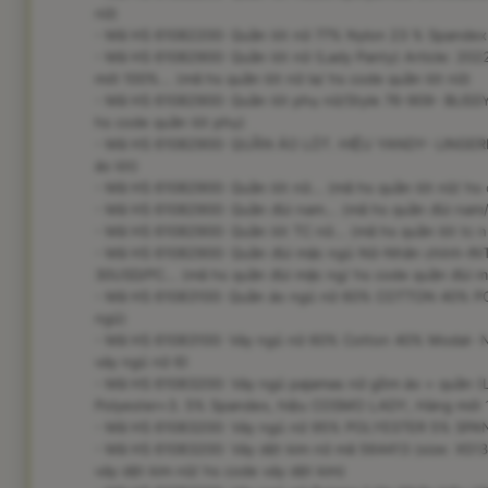
nữ)
- Mã HS 61082200: Quần lót nữ 77% Nylon 23 % Spandex..
- Mã HS 61082900: Quần lót nữ (Lady Panty) Article: 
mới 100%... (mã hs quần lót nữ la/ hs code quần lót nữ)
- Mã HS 61082900: Quần lót phụ nữ/Style 76-909- BLISSY
hs code quần lót phụ)
- Mã HS 61082900: QUẦN ÁO LÓT. HIỆU YANDY- LINGERIE
áo lót)
- Mã HS 61082900: Quần lót nữ... (mã hs quần lót nữ/ hs 
- Mã HS 61082900: Quần đùi nam... (mã hs quần đùi nam
- Mã HS 61082900: Quần lót TC nữ... (mã hs quần lót tc n
- Mã HS 61082900: Quần đùi mặc ngủ Nữ-Nhãn chính-IN
30USD/PC... (mã hs quần đùi mặc ng/ hs code quần đùi m
- Mã HS 61083100: Quần áo ngủ nữ 60% COTTON 40% POL
ngủ)
- Mã HS 61083100: Váy ngủ nữ 60% Cotton 40% Modal- N
váy ngủ nữ 6)
- Mã HS 61083200: Váy ngủ pajamas nữ gồm áo + quần (L
Polyester+3. 5% Spandex, hiệu COSMO LADY, Hàng mới 10
- Mã HS 61083200: Váy ngủ nữ 95% POLYESTER 5% SPANDE
- Mã HS 61083200: Váy dệt kim nữ mã 564413 (size: XS13
váy dệt kim nữ/ hs code váy dệt kim)