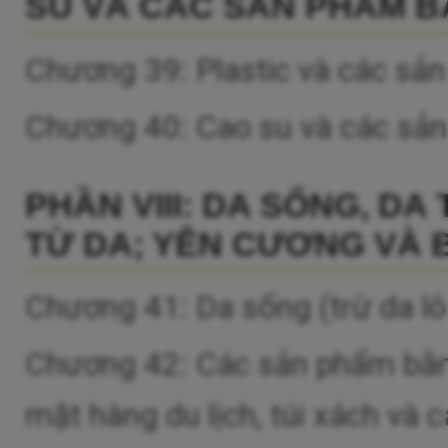
SU VÀ CÁC SẢN PHẨM B
Chương 39: Plastic và các sản
Chương 40: Cao su và các sả
PHẦN VIII: DA SỐNG, D
TỪ DA; YÊN CƯƠNG VÀ 
Chương 41: Da sống (trừ da lô
Chương 42: Các sản phẩm bằng
mặt hàng du lịch, túi xách và