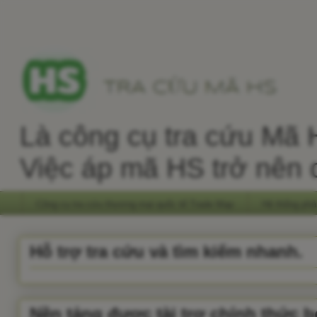
Là công cụ tra cứu Mã H
Việc áp mã HS trở nên 
Công cụ tra cứu thương mại quốc tế Trade Map
Hệ thống phâ
Hỗ trợ tra cứu và tìm kiếm nhanh.
Nền tảng được tài trợ chính thức