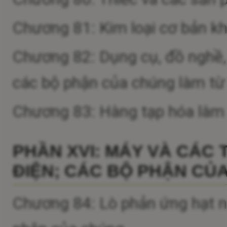
Chương 81: Kim loại cơ bản k
Chương 82: Dụng cụ, đồ nghề, d
các bộ phận của chúng làm từ 
Chương 83: Hàng tạp hóa làm 
PHẦN XVI: MÁY VÀ CÁC T
ĐIỆN; CÁC BỘ PHẬN CỦA 
Chương 84: Lò phản ứng hạt nhâ