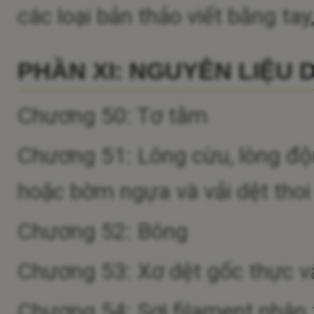
các loại bản thảo viết bằng ta
PHẦN XI: NGUYÊN LIỆU 
Chương 50: Tơ tằm
Chương 51: Lông cừu, lông động
hoặc bờm ngựa và vải dệt thoi 
Chương 52: Bông
Chương 53: Xơ dệt gốc thực vật 
Chương 54: Sợi filament nhân t