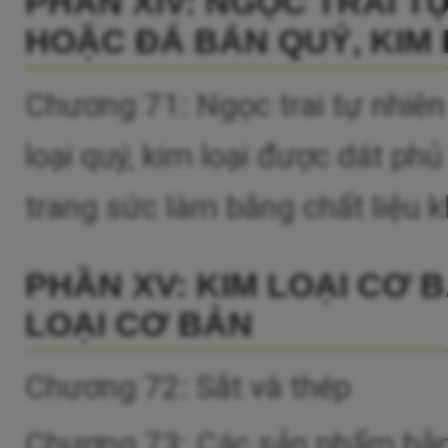
PHẦN XIV: NGỌC TRAI T
HOẶC ĐÁ BÁN QUÝ, KIM 
Chương 71: Ngọc trai tự nhiên
loại quý, kim loại được dát ph
trang sức làm bằng chất liệu kh
PHẦN XV: KIM LOẠI CƠ 
LOẠI CƠ BẢN
Chương 72: Sắt và thép
Chương 73: Các sản phẩm bằn