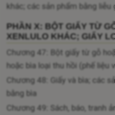
khác; các sản phẩm bằng liễu
PHẦN X: BỘT GIẤY TỪ G
XENLULO KHÁC; GIẤY LO
Chương 47: Bột giấy từ gỗ hoặc
hoặc bìa loại thu hồi (phế liệu
Chương 48: Giấy và bìa; các s
bằng bìa
Chương 49: Sách, báo, tranh ả