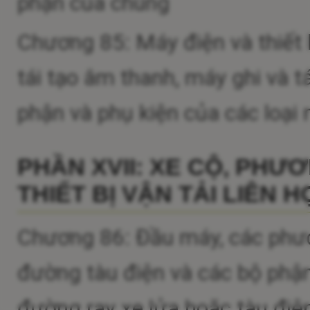
phận của chúng
Chương 85: Máy điện và thiết 
tái tạo âm thanh, máy ghi và t
phận và phụ kiện của các loại
PHẦN XVII: XE CỘ, PHƯ
THIẾT BỊ VẬN TẢI LIÊN 
Chương 86: Đầu máy, các phươ
đường tàu điện và các bộ phận
đường ray xe lửa hoặc tàu điện