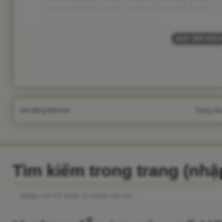
- Mã HS 61089900: QUẦN THUN DỆT KIM TRẺ EM NỮ... (m
Trích: dữ liệu xuất nhập khẩu tháng 12
ĐỌC TIẾP NỘI 
Bài đăng Mới hơn
Trang ch
Tìm kiếm trong trang (nh