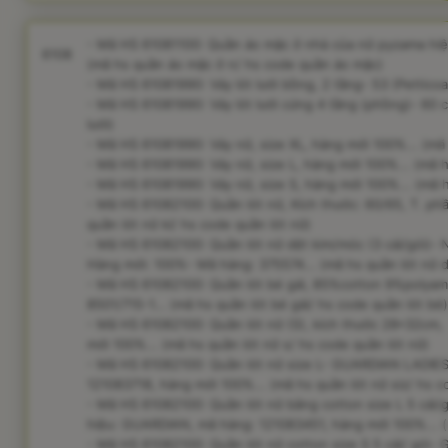
- Mã HS 61081100: Quần áo mặc ở nhà của nữ pyzama hiệu o
6108
(mã hs quần áo mặc ở n/ hs code quần áo mặc)
- Mã HS 61081990: Váy lót lưới bồng, 2 tầng- 53 (Petticoat)
- Mã HS 61081990: Váy lót lưới cứng 4 tầng (phồng)- 60 cm 
lưới)
- Mã HS 61081990: Váy nữ, size XL, hàng mới 100%... (mã 
- Mã HS 61081990: Váy nữ, size L, hàng mới 100%... (mã hs
- Mã HS 61081990: Váy nữ, size S, hàng mới 100%... (mã h
- Mã HS 61082100: Quần lót nữ, Kích thước: 60/65, T. p
quần lót nữ kí/ hs code quần lót nữ)
- Mã HS 61082100: Quần lót nữ dệt kim/móc (3 cái/gói)
Hàng mới: 100%- Mã hàng: 375574... (mã hs quần lót nữ d
- Mã HS 61082100: Quần lót bé gái, 85%cotton 9%polyam
8501/715-1... (mã hs quần lót bé gái/ hs code quần lót bé)
- Mã HS 61082100: Quần lót nữ (S), kích thước 28*32cm, 
mới 100%... (mã hs quần lót nữ s/ hs code quần lót nữ)
- Mã HS 61082100: Quần lót nữ size L- GUARDIAN LADIE
121083718, hàng mới 100%... (mã hs quần lót nữ siz/ hs c
- Mã HS 61082100: Quần lót nữ bằng cotton size L 5 c
hiệu: GUARDIAN, mã hàng: 121083451, hàng mới 100%... (
- Mã HS 61082100: Quần lót nữ cotton size S 5 cái/ g