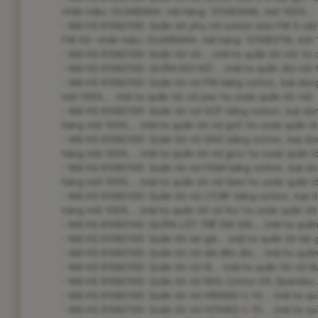
nhãn hiệu: GUARDIAN- mã hàng: 121083446, mới 100%... (
- Mã HS 61082100: Quần lót phụ nữ cotton size FW 5 
FW 5S- nhãn hiệu: GUARDIAN- mã hàng: 121083719, mới 10
- Mã HS 61082100: Quần lót nữ... (mã hs quần lót nữ/ hs 
- Mã HS 61082100: QUẦN ĐÙI NỮ... (mã hs quần đùi nữ/ 
- Mã HS 61082100: Quần lót nữ PW bằng cotton, loại dùng 
mới 100%... (mã hs quần lót nữ pw/ hs code quần lót nữ)
- Mã HS 61082100: Quần lót nữ GCF bằng cotton, loại dùng
hàng mới 100%... (mã hs quần lót nữ gcf/ hs code quần ló
- Mã HS 61082100: Quần lót nữ GNC bằng cotton, loại dùng
hàng mới 100%... (mã hs quần lót nữ gnc/ hs code quần ló
- Mã HS 61082100: Quần lót nữ FAMI bằng cotton, loại dùn
hàng mới 100%... (mã hs quần lót nữ fam/ hs code quần ló
- Mã HS 61082100: Quần lót nữ LTCBF bằng cotton, loại dù
hàng mới 100%... (mã hs quần lót nữ ltc/ hs code quần lót
- Mã HS 61082100: QUẦN LÓT TRẺ EM GÁI... (mã hs quần l
- Mã HS 61082100: Quần lót bé gái... (mã hs quần lót bé g
- Mã HS 61082100: Quần lót nữ dài đến đùi... (mã hs quần 
- Mã HS 61082100: Quần lót nữ lỡ... (mã hs quần lót nữ lỡ
- Mã HS 61082100: Quần lót nữ 95% Cotton 5% Spandex...
- Mã HS 61082100: Quần lót nữ HR0562-L-10... (mã hs quầ
- Mã HS 61082100: Quần lót nữ HZ5062-L-10... (mã hs quầ