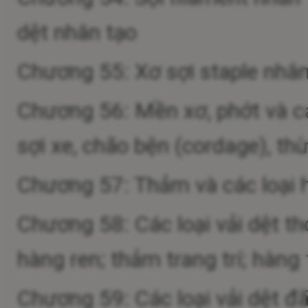
dệt nhân tạo
Chương 55: Xơ sợi staple nhân
Chương 56: Mền xơ, phớt và cá
sợi xe, chão bện (cordage), t
Chương 57: Thảm và các loại h
Chương 58: Các loại vải dệt tho
hàng ren; thảm trang trí; hàng 
Chương 59: Các loại vải dệt đ