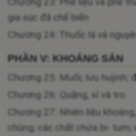
Chương 23: Phế liệu và phế th
gia súc đã chế biến
Chương 24: Thuốc lá và nguyên 
PHẦN V: KHOÁNG SẢN
Chương 25: Muối; lưu huỳnh; đấ
Chương 26: Quặng, xỉ và tro
Chương 27: Nhiên liệu khoáng
chúng; các chất chứa bi- tum; 