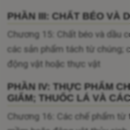
PHẦN III: CHẤT BÉO VÀ
Chương 15: Chất béo và dầu c
các sản phẩm tách từ chúng; c
động vật hoặc thực vật
PHẦN IV: THỰC PHẨM C
GIẤM; THUỐC LÁ VÀ CÁC
Chương 16: Các chế phẩm từ th