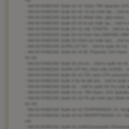
nữ)
- Mã HS 61082200: Quần lót nữ. Nylon 78% Spandex 22%..
- Mã HS 61082200: Quần lót nữ- từ sợi nhân tạo... (mã hs
- Mã HS 61082200: Quần lót nữ (Nhãn hiệu: gilly hicks)...
- Mã HS 61082200: Quần lót nữ từ sợi nhân tạo... (mã hs 
- Mã HS 61082200: Quần lót nữ, mã: 11150715... (mã hs q
- Mã HS 61082200: Quần lót nữ nhan hieu EMPORIO ARMANI
- Mã HS 61082200: Quần lót nữ(từ sợi nhân tạo)... (mã hs
- Mã HS 61082200: QUÂN LOT NƯ... (mã hs quân lot nư/ 
- Mã HS 61082200: Quần lót nữ (II). Polyester 22% Nylon
lót nữ)
- Mã HS 61082200: Quần lót trẻ em... (mã hs quần lót trẻ
- Mã HS 61082200: QUÂN LOT NƯ, nhan hiêu GUESS... (mã
- Mã HS 61082200: Quần lót nữ 73% nylon 27% polyuretha
- Mã HS 61082200: Quần xì líp nữ dệt kim... (mã hs quần xì
- Mã HS 61082200: Quần lót... (mã hs quần lót/ hs code q
- Mã HS 61082200: Quần lót nữ. 78% Nylon, 22% Spandex..
- Mã HS 61082200: Quần lót nữ (Từ sợi nhân tạo)-Nhãn h
lót nữ)
- Mã HS 61082200: Quần lót nữ (T01PP0000015-J1), hàng m
- Mã HS 61082200: Quần lót nữ (W02PPF5945AD-J1)- hàng
nữ)
- Mã HS 61082200: Quần lót nữ(80%polyamide 20%elastane