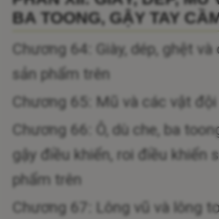
BA TOONG, GẬY TAY CẦM
Chương 64: Giày, dép, ghệt và
sản phẩm trên
Chương 65: Mũ và các vật đội
Chương 66: Ô, dù che, ba toong
gậy điều khiển, roi điều khiển
phẩm trên
Chương 67: Lông vũ và lông tơ