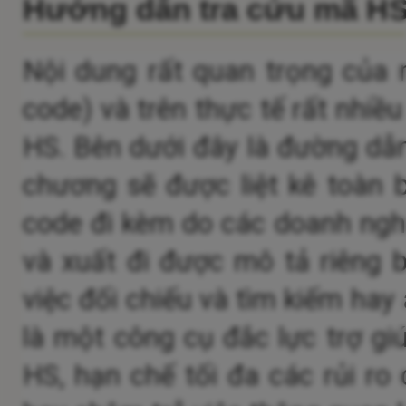
Hướng dẫn tra cứu mã H
Nội dung rất quan trọng của 
code) và trên thực tế rất nhiề
HS.
Bên dưới đây là đường dẫn
chương sẽ được liệt kê toàn 
code đi kèm do các doanh nghi
và xuất đi được mô tả riêng b
việc đối chiếu và tìm kiếm hay
là một công cụ đắc lực trợ gi
HS, hạn chế tối đa các rủi ro c