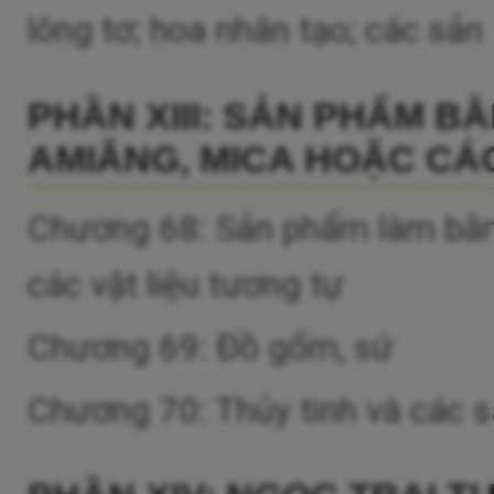
lông tơ; hoa nhân tạo; các sả
PHẦN XIII: SẢN PHẨM B
AMIĂNG, MICA HOẶC CÁC
Chương 68: Sản phẩm làm bằng
các vật liệu tương tự
Chương 69: Đồ gốm, sứ
Chương 70: Thủy tinh và các 