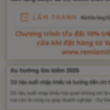
Chương trình Ưu đãi 10% tr
cửa khi đặt hàng từ 
www.remlamt
Xu hướng tìm kiếm 2026
Dữ liệu xuất nhập khẩu và hướng dẫn chi t
Dữ liệu xuất nhập khẩu hải quan không chỉ là
mà còn là công cụ giúp doanh nghiệp: • Dự báo