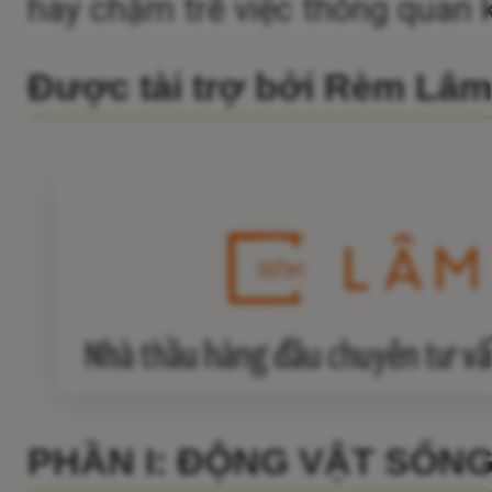
hay chậm trễ việc thông quan 
Được tài trợ bởi Rèm Lâ
PHẦN I: ĐỘNG VẬT SỐN