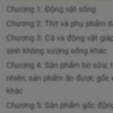
Chương 1: Động vật sống
Chương 2: Thịt và phụ phẩm dạ
Chương 3: Cá và động vật giá
sinh không xương sống khác
Chương 4: Sản phẩm bơ sữa; t
nhiên; sản phẩm ăn được gốc đ
khác
Chương 5: Sản phẩm gốc động v