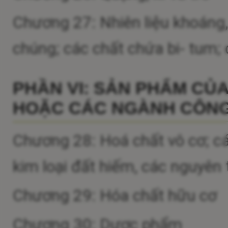
Chương 27: Nhiên liệu khoáng
chúng; các chất chứa bi- tum; 
PHẦN VI: SẢN PHẨM CỦ
HOẶC CÁC NGÀNH CÔNG
Chương 28: Hoá chất vô cơ; cá
kim loại đất hiếm, các nguyên
Chương 29: Hóa chất hữu cơ
Chương 30: Dược phẩm