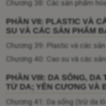
Chương 38: Các sản phẩm hóa
PHẦN VII: PLASTIC VÀ 
SU VÀ CÁC SẢN PHẨM B
Chương 39: Plastic và các sản
Chương 40: Cao su và các sả
PHẦN VIII: DA SỐNG, D
TỪ DA; YÊN CƯƠNG VÀ 
Chương 41: Da sống (trừ da lô