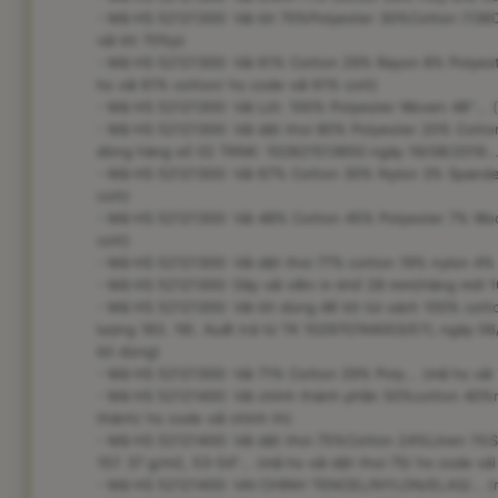
- Mã HS 52121300: Vải lót 70%Polyester 30%Cotton (13604
vải lót 70%p)
- Mã HS 52121300: Vải 61% Cotton 29% Rayon 8% Polyeste
hs vải 61% cotton/ hs code vải 61% cott)
- Mã HS 52121300: Vải Lót: 100% Polyester Woven 48''... (
- Mã HS 52121300: Vải dệt thoi 80% Polyester 20% Cott
dòng hàng số 02 TKNK: 102821513650 ngày 19/08/2019... (
- Mã HS 52121300: Vải 67% Cotton 30% Nylon 3% Spandex
cott)
- Mã HS 52121300: Vải 48% Cotton 45% Polyester 7% Wool
cott)
- Mã HS 52121300: Vải dệt thoi 77% cotton 19% nylon 4% pu
- Mã HS 52121300: Dây vải viền in khổ 28 mm(Hàng mới 100
- Mã HS 52121300: Vải lót dùng để lót túi xách 100% cot
lượng 183. 19). Xuất trả từ TK 102970744003/E11, ngày 06/
lót dùng)
- Mã HS 52121300: Vải 71% Cotton 29% Poly... (mã hs vải 
- Mã HS 52121400: Vải chính thành phần 50%cotton 40%r
thành/ hs code vải chính th)
- Mã HS 52121400: Vải dệt thoi 75%Cotton 24%Linen 1%Spa
157. 37 g/m2, 53-54"... (mã hs vải dệt thoi 75/ hs code vải
- Mã HS 52121400: VAI CHINH TENCEL/NYLON/ELAS/... (mã 