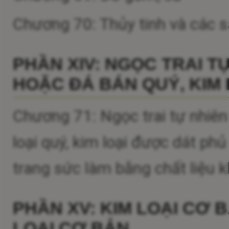
Chương 70: Thủy tinh và các 
PHẦN XIV: NGỌC TRAI T
HOẶC ĐÁ BÁN QUÝ, KIM 
Chương 71: Ngọc trai tự nhiên
loại quý, kim loại được dát ph
trang sức làm bằng chất liệu kh
PHẦN XV: KIM LOẠI CƠ 
LOẠI CƠ BẢN