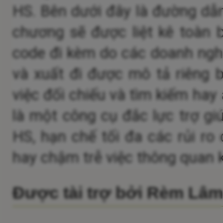
HS.
Bên dưới đây là đường dẫn
chương sẽ được liệt kê toàn 
code đi kèm do các doanh nghi
và xuất đi được mô tả riêng b
việc đối chiếu và tìm kiếm hay
là một công cụ đắc lực trợ gi
HS, hạn chế tối đa các rủi ro c
hay chậm trễ việc thông quan 
Được tài trợ bởi Rèm Lâ