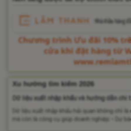
Chương trình Ưu đãi 10% tr
cửa khi đặt hàng từ 
www.remlamt
Xu hướng tìm kiếm 2026
Dữ liệu xuất nhập khẩu và hướng dẫn chi t
Dữ liệu xuất nhập khẩu hải quan không chỉ là
mà còn là công cụ giúp doanh nghiệp: • Dự báo