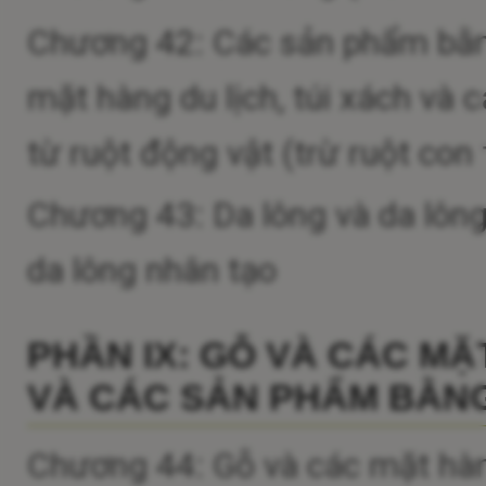
Chương 42: Các sản phẩm bằng
mặt hàng du lịch, túi xách và
từ ruột động vật (trừ ruột con
Chương 43: Da lông và da lông
da lông nhân tạo
PHẦN IX: GỖ VÀ CÁC MẶ
VÀ CÁC SẢN PHẨM BẰNG
Chương 44: Gỗ và các mặt hàn