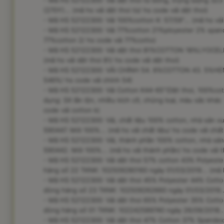
- Mã HS 52122300: Vải dệt thoi từ bông, trọng lượng 
(270Y)... (mã hs vải dệt thoi từ/ hs code vải dệt thoi)
- Mã HS 52122300: Vải 100%cotton K: 57/59"... (mã hs vả
- Mã HS 52122300: Vải 77%cotton 21%ployester 2% spandex
77%cotton 2/ hs code vải 77%cotto)
- Mã HS 52122300: Vải dệt thoi 81%COTTON 18%LYOCELL 
(mã hs vải dệt thoi 81/ hs code vải dệt thoi)
- Mã HS 52122300: VẢI CHÍNH 54. 6%COTTON 43. 5%HEMP
546%/ hs code vải chính 54)
- Mã HS 52122300: Vải Cotton K44-65"(Dệt thoi, 100%c
dụng: SX lẫn lộn, nhiều kích cỡ, chủng loại, màu sắc khác 
code vải cotton k)
- Mã HS 52122300: Vải, chất liệu 100% cotton, nhà sản xuấ
590447. Mới 100%... (mã hs vải chất liệu/ hs code vải chất 
- Mã HS 52122300: Vải, thành phần 100% cotton, nhà sản x
590442. Mới 100%... (mã hs vải thành phần/ hs code vải 
- Mã HS 52122300: Vải dệt thoi 57% cotton 43% Polyeste
hàng số 22 TKNK: 102509280160 ngày 01/03/2019... (mã hs 
- Mã HS 52122300: Vải dệt thoi 45% Polyester 44% Cott
dòng hàng số 23 TKNK: 102509262660 ngày 01/03/2019... (
- Mã HS 52122300: Vải dệt thoi 65% Polyester 35% Cott
dòng hàng số 01 TKNK: 102242589740 ngày 26/09/2018... (
- Mã HS 52122300: Vải dệt thoi 47% Cotton 37% Spandex