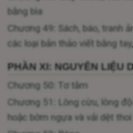
bằng bìa
Chương 49: Sách, báo, tranh ả
các loại bản thảo viết bằng ta
PHẦN XI: NGUYÊN LIỆU 
Chương 50: Tơ tằm
Chương 51: Lông cừu, lông động
hoặc bờm ngựa và vải dệt thoi 