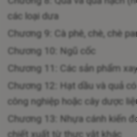
Chương 8: Quả và quả hạch (n
các loại dưa
Chương 9: Cà phê, chè, chè par
Chương 10: Ngũ cốc
Chương 11: Các sản phẩm xay xá
Chương 12: Hạt dầu và quả có d
công nghiệp hoặc cây dược liệu
Chương 13: Nhựa cánh kiến đỏ
chiết xuất từ thực vật khác