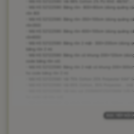
- Mã HS 52122590: Vải 98% Cotton 2% PU Khổ: 48/50"... (
- Mã HS 52122590: Băng rôn- 800x80cm (dùng quảng cáo
rôn 80)
- Mã HS 52122590: Băng rôn-350x100cm (dùng quảng cáo
rôn350)
- Mã HS 52122590: Băng rôn-600x100cm (dùng quảng cáo
rôn600)
- Mã HS 52122590: Băng rôn 2 mặt- 300x200cm (dùng quả
băng rôn 2 m)
- Mã HS 52122590: Băng rôn có khung-200x120cm (dùng q
code băng rôn có)
- Mã HS 52122590: Băng rôn 2 mặt có khung-200x300cm (
hs code băng rôn 2 m)
- Mã HS 52122590: Vải 75% Cotton 25% Polyester K44"-60"
- Mã HS 52122590: Vải 65% Cotton, 35% Polyester... (mã 
- Mã HS 52122590: Vải kéo sợi 200MMX125X10MM (VẢI NGU
hs code vải kéo sợi)
- Mã HS 52122590: Vải chính 100% cotton K. 140cm... (mã 
ĐỌC TIẾP NỘI 