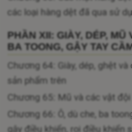
các loại hàng dệt đã qua sử dụ
PHẦN XII: GIÀY, DÉP, MŨ
BA TOONG, GẬY TAY CẦM
Chương 64: Giày, dép, ghệt và
sản phẩm trên
Chương 65: Mũ và các vật đội
Chương 66: Ô, dù che, ba toong
gậy điều khiển, roi điều khiển