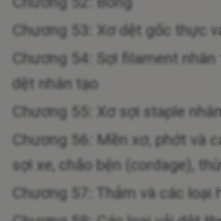
Chương 52: Bông
Chương 53: Xơ dệt gốc thực vật 
Chương 54: Sợi filament nhân t
dệt nhân tạo
Chương 55: Xơ sợi staple nhân
Chương 56: Mền xơ, phớt và cá
sợi xe, chão bện (cordage), t
Chương 57: Thảm và các loại h