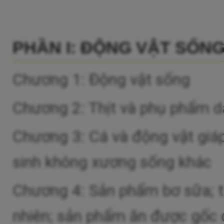
PHẦN I: ĐỘNG VẬT SỐN
Chương 1: Động vật sống
Chương 2: Thịt và phụ phẩm dạ
Chương 3: Cá và động vật giá
sinh không xương sống khác
Chương 4: Sản phẩm bơ sữa; t
nhiên; sản phẩm ăn được gốc đ