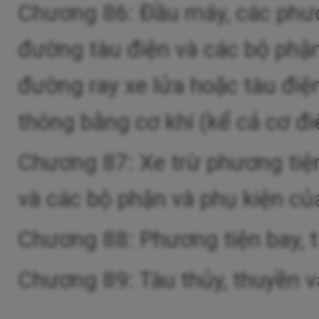
Chương 86: Đầu máy, các phươ
đường tàu điện và các bộ phận
đường ray xe lửa hoặc tàu điện
thông bằng cơ khí (kể cả cơ đi
Chương 87: Xe trừ phương tiệ
và các bộ phận và phụ kiện củ
Chương 88: Phương tiện bay, t
Chương 89: Tàu thủy, thuyền v