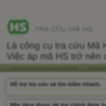
Là công cụ tra cứu Mã H
Việc áp mã HS trở nên 
Công cụ tra cứu thương mại quốc tế Trade Map
Hệ thống phâ
Hỗ trợ tra cứu và tìm kiếm nhanh.
Nền tảng được tài trợ chính thức