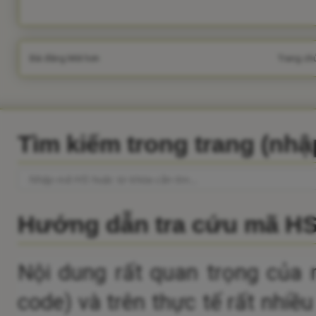
Bài đăng Mới hơn
Trang ch
Tìm kiếm trong trang (nh
Hướng dẫn tra cứu mã H
Nội dung rất quan trọng của 
code) và trên thực tế rất nhiề