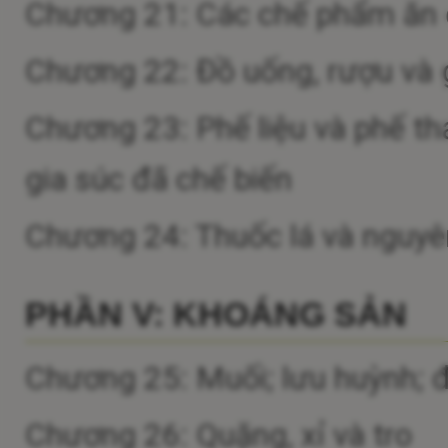
Chương 21: Các chế phẩm ăn
Chương 22: Đồ uống, rượu và
Chương 23: Phế liệu và phế th
gia súc đã chế biến
Chương 24: Thuốc lá và nguyên 
PHẦN V: KHOÁNG SẢN
Chương 25: Muối; lưu huỳnh; đấ
Chương 26: Quặng, xỉ và tro