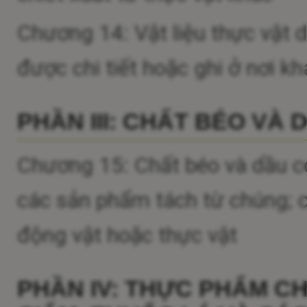
Chương 14: Vật liệu thực vật 
được chi tiết hoặc ghi ở nơi kh
PHẦN III: CHẤT BÉO VÀ
Chương 15: Chất béo và dầu c
các sản phẩm tách từ chúng; c
động vật hoặc thực vật
PHẦN IV: THỰC PHẨM C