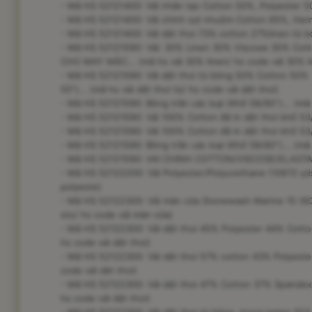
- Mã HS 52121400: Vải nhân tạo Cotton 50%, Polyester 50
- Mã HS 52121400: Vải chính sợi nhuộm Cotton 65%, Hemp 
- Mã HS 52121400: Vải dệt thoi 73% cotton 27%linen từ bôn
- Mã HS 52121590: Vải: 30% Linen 30% Viscose 30% Cot
CHO MAY MẶC... (mã hs vải 30% linen/ hs code vải 30% li
- Mã HS 52121590: Vải dệt thoi từ bông 50% Cotton 50% R
55")... (mã hs vải dệt thoi từ/ hs code vải dệt thoi)
- Mã HS 52121590: Bông trần các loại (Khổ 58/60'')... (mã
- Mã HS 52121590: Vải 100% Cotton đã in dệt thoi khổ 53/
- Mã HS 52121590: Vải 100% Cotton đã in dệt thoi khổ 53/
- Mã HS 52121590: Bông trần các loại (Khổ 58/60'')... (mã
- Mã HS 52121590: VAI CHINH COTTON/VISCOSE/ELASTANE..
- Mã HS 52122200: Vải Polyester/Polyurethane (10672 yds 
polyeste)
- Mã HS 52122300: Vải màn cửa Stonewash Marine 15 (60%
sto/ hs code vải màn cửa)
- Mã HS 52122300: Vải dệt thoi 45% Polyester 44% Cotton
hs code vải dệt thoi)
- Mã HS 52122300: Vải dệt thoi 57% cotton 43% Polyester 
code vải dệt thoi)
- Mã HS 52122300: Vải dệt thoi 47% Cotton 37% Spandex 
hs code vải dệt thoi)