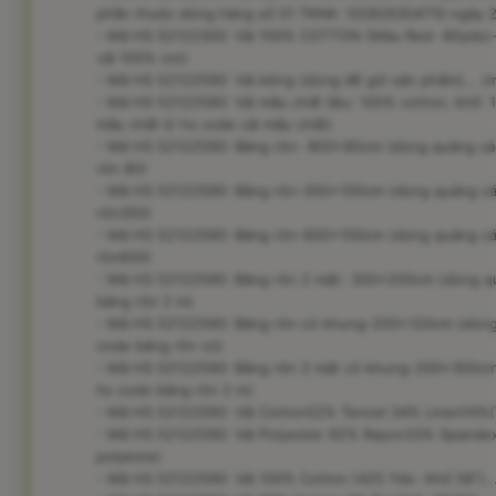
phần thuộc dòng hàng số 01 TKNK: 102826304710 ngày 21/0
- Mã HS 52122300: Vải 100% COTTON (Màu Red- 80yds)-1
vải 100% cot)
- Mã HS 52122590: Vải bông (dùng để gói sản phẩm)... (
- Mã HS 52122590: Vải mẫu chất liệu: 100% cotton, khổ: 
mẫu chất li/ hs code vải mẫu chất)
- Mã HS 52122590: Băng rôn- 800x80cm (dùng quảng cáo
rôn 80)
- Mã HS 52122590: Băng rôn-350x100cm (dùng quảng cáo
rôn350)
- Mã HS 52122590: Băng rôn-600x100cm (dùng quảng cáo
rôn600)
- Mã HS 52122590: Băng rôn 2 mặt- 300x200cm (dùng quả
băng rôn 2 m)
- Mã HS 52122590: Băng rôn có khung-200x120cm (dùng q
code băng rôn có)
- Mã HS 52122590: Băng rôn 2 mặt có khung-200x300cm (
hs code băng rôn 2 m)
- Mã HS 52122590: Vải Cotton52% Tencel 34% Linen14%(W5
- Mã HS 52122590: Vải Polyester 62% Rayon33% Spandex5%
polyeste)
- Mã HS 52122590: Vải 100% Cotton (425 Yds- Khổ 58")...