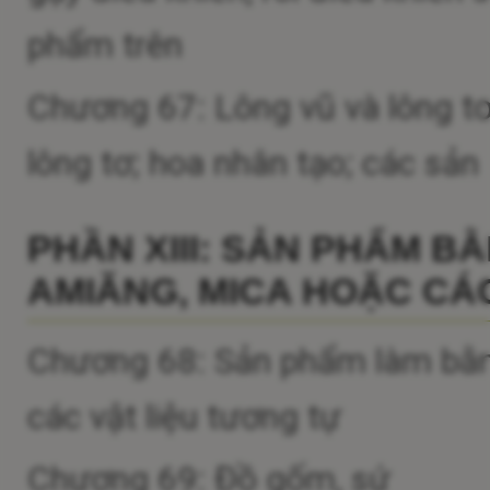
phẩm trên
Chương 67: Lông vũ và lông tơ
lông tơ; hoa nhân tạo; các sả
PHẦN XIII: SẢN PHẨM B
AMIĂNG, MICA HOẶC CÁC
Chương 68: Sản phẩm làm bằng
các vật liệu tương tự
Chương 69: Đồ gốm, sứ