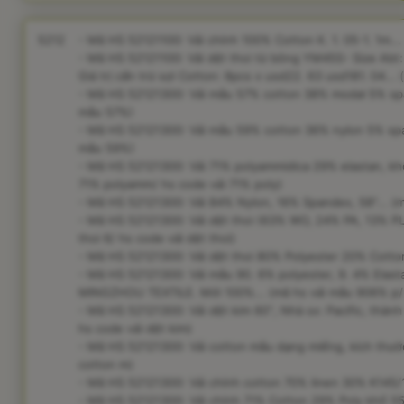
5212
- Mã HS 52121100: Vải chính 100% Cotton K. 1. 05-1. 1m...
- Mã HS 52121100: Vải dệt thoi từ bông YM45S- Size Abt:
Giá trị cấn trừ sợi Cotton: 8pcs x usd22. 63 usd181. 04... 
- Mã HS 52121300: Vải mẫu 57% cotton 38% modal 5% span
mẫu 57%)
- Mã HS 52121300: Vải mẫu 59% cotton 36% nylon 5% span
mẫu 59%)
- Mã HS 52121300: Vải 71% polyammidica 29% elastan, khổ
71% polyamm/ hs code vải 71% poly)
- Mã HS 52121300: Vải 84% Nylon, 16% Spandex, 58"... (m
- Mã HS 52121300: Vải dệt thoi (63% WO, 24% PA, 13% PL)
thoi 6/ hs code vải dệt thoi)
- Mã HS 52121300: Vải dệt thoi 80% Polyester 20% Cotton..
- Mã HS 52121300: Vải mẫu 90. 6% polyester, 9. 4% Ela
MINGZHOU TEXTILE. Mới 100%... (mã hs vải mẫu 906% p/
- Mã HS 52121300: Vải dệt kim 60'', Nhà sx: Pacific, thà
hs code vải dệt kim)
- Mã HS 52121300: Vải cotton mẫu dạng miếng, kích thướ
cotton m)
- Mã HS 52121300: Vải chính cotton 70% linen 30% K145/14
- Mã HS 52121300: Vải chính 71% Cotton 29% Poly khổ 55''.