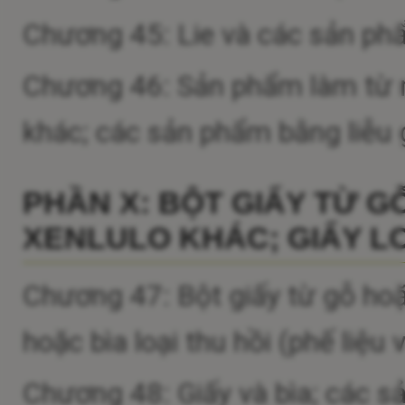
Chương 45: Lie và các sản ph
Chương 46: Sản phẩm làm từ rơm
khác; các sản phẩm bằng liễu
PHẦN X: BỘT GIẤY TỪ G
XENLULO KHÁC; GIẤY LO
Chương 47: Bột giấy từ gỗ hoặc
hoặc bìa loại thu hồi (phế liệu
Chương 48: Giấy và bìa; các s