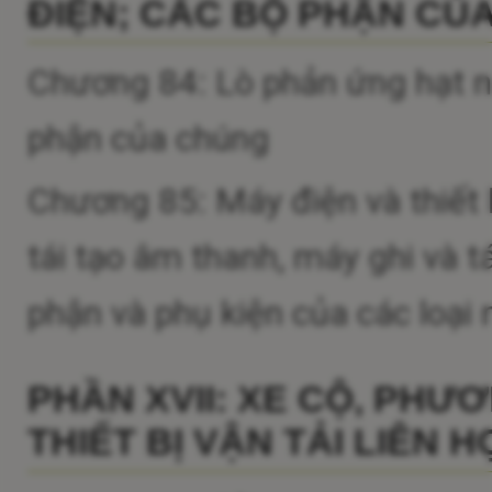
ĐIỆN; CÁC BỘ PHẬN CỦA 
Chương 84: Lò phản ứng hạt nhâ
phận của chúng
Chương 85: Máy điện và thiết 
tái tạo âm thanh, máy ghi và t
phận và phụ kiện của các loại
PHẦN XVII: XE CỘ, PHƯ
THIẾT BỊ VẬN TẢI LIÊN 