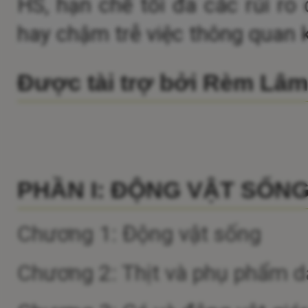
HS, hạn chế tối đa các rủi ro c
hay chậm trễ việc thông quan 
Được tài trợ bởi Rèm Lâ
PHẦN I: ĐỘNG VẬT SỐN
Chương 1: Động vật sống
Chương 2: Thịt và phụ phẩm dạ