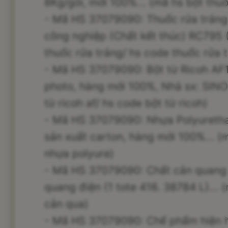
8Kg/gói, mới 100%... (mã hs bột thuố
- Mã HS 37079090: Thuốc rửa tráng
công nghiệp (Chất kết thúc) RC795 
thuốc rửa tráng/ hs code thuốc rửa t
- Mã HS 37079090: Bột từ Ricoh AF1
photo, hàng mới 100%, Nhà sx: SIN
từ ricoh af/ hs code bột từ ricoh)
- Mã HS 37079090: Nhựa Polyurethan
sản xuất carton, hàng mới 100%... (
nhựa polyure)
- Mã HS 37079090: Chất cản quang 
quang điện (1 tote 416. 38784 L)...
cản qua)
- Mã HS 37079090: Chế phẩm hiện h