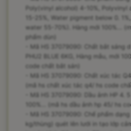
Poly(vinyl alcohol) 4-10%, Polyvinyl 
15-25%, Water pigment below 0. 1%, 
water 55-70%). Hàng mới 100%... (
phẩm dùn)
- Mã HS 37079090: Chất bắt sáng d
PHU2 BLUE 6KG, Hàng mẫu, mới 100%
code chất bắt sán)
- Mã HS 37079090: Chất xúc tác Q4
(mã hs chất xúc tác q4/ hs code chấ
- Mã HS 37079090: Dầu ảnh HP 4. 5
100%... (mã hs dầu ảnh hp 45/ hs co
- Mã HS 37079090: Chế phẩm dạng 
kg/thùng) quét lên lưới in tạo lớp 