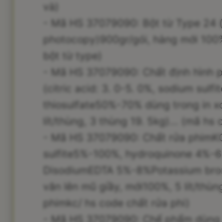
và)
- Mã HS 37079090: Bột từ Type 24 
photocopy)900gr/gói, hàng mới 100%.
bột từ type)
- Mã HS 37079090: Chất định hình
(citric acid: 3. 0-5. 0%, sodium su
thiosulfate50%-70% dùng trong in x
lít/thùng, 3 thùng 19. 5kg)... (mã hs
- Mã HS 37079090: Chất rửa phim
sulfite5%-100%, hydroquinone 4%-6
DisodiumEDTA 5%-8%Potassium brom
văn lên mũ giầy, mới100%, 5 lít/thùng
phimkc/ hs code chất rửa phi)
- Mã HS 37079090: Chế phẩm dùng 