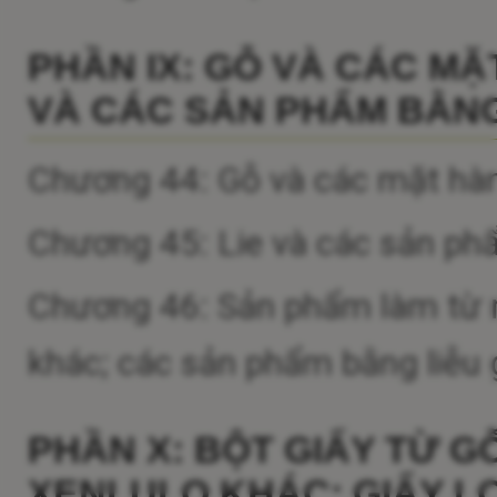
PHẦN IX: GỖ VÀ CÁC MẶ
VÀ CÁC SẢN PHẨM BẰNG
Chương 44: Gỗ và các mặt hàn
Chương 45: Lie và các sản ph
Chương 46: Sản phẩm làm từ rơm
khác; các sản phẩm bằng liễu
PHẦN X: BỘT GIẤY TỪ G
XENLULO KHÁC; GIẤY LO