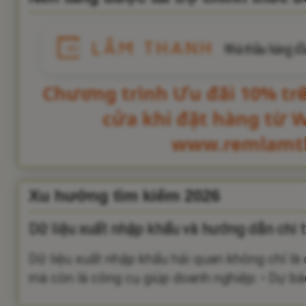
Chương trình Ưu đãi 10% tr
cửa khi đặt hàng từ 
www.remlamt
Xu hướng tìm kiếm 2026
Dữ liệu xuất nhập khẩu và hướng dẫn chi t
Dữ liệu xuất nhập khẩu hải quan không chỉ là
mà còn là công cụ giúp doanh nghiệp: • Dự báo