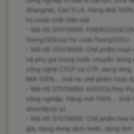
công nghiệp in bao bì carton, 20% là
ShangHai, Can 5 Lít, Hàng Mới 100%.
hs code chất hiện bả)
- Mã HS 37079090: FIXER(G333C)(Nướ
fixerg333cnư/ hs code fixerg333c)
- Mã HS 37079090: Chế phẩm hoạt đ
và phụ gia trong nước chuyên dùng 
công nghệ CTCP và CTP, dạng lỏng, 
Mới 100%... (mã hs chế phẩm hoạt đ
- Mã HS 37079090: AZOCOLPoly Pus 
công nghiệp. Hàng mới 100%... (mã 
azocolpoly p)
- Mã HS 37079090: Chế phẩm hóa học
gia, dạng dung dịch nước, dùng làm 