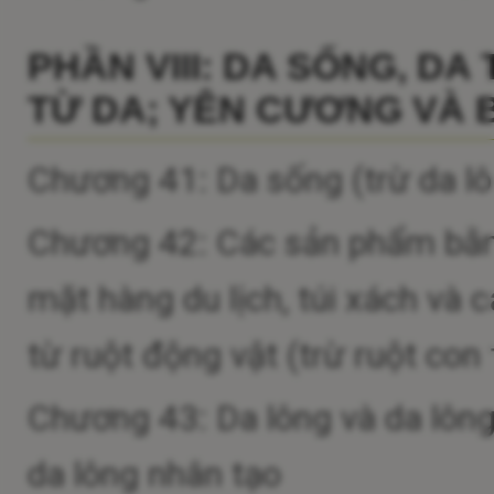
PHẦN VIII: DA SỐNG, D
TỪ DA; YÊN CƯƠNG VÀ 
Chương 41: Da sống (trừ da lô
Chương 42: Các sản phẩm bằng
mặt hàng du lịch, túi xách và
từ ruột động vật (trừ ruột con
Chương 43: Da lông và da lông
da lông nhân tạo