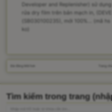
Developer and Replenisher) sử dụn
rửa dry film trên bản mạch in, (D
(SB030100235), mới 100%... (mã hs 
ko)
Bài đăng Mới hơn
Trang ch
Tìm kiếm trong trang (nh