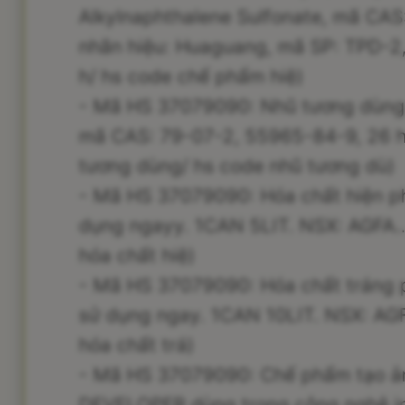
Alkylnaphthalene Sulfonate, mã CAS:
nhãn hiệu: Huaguang, mã SP: TPD-2,
h/ hs code chế phẩm hiệ)
- Mã HS 37079090: Nhũ tương dùng 
mã CAS: 79-07-2, 55965-84-9, 26 hủ/
tương dùng/ hs code nhũ tương dù)
- Mã HS 37079090: Hóa chất hiện p
dụng ngayy. 1CAN 5LIT. NSX: AGFA...
hóa chất hiệ)
- Mã HS 37079090: Hóa chất tráng 
sử dụng ngay. 1CAN 10LIT. NSX: AGFA
hóa chất trá)
- Mã HS 37079090: Chế phẩm tạo ả
DEVELOPER dùng trong công nghệ in