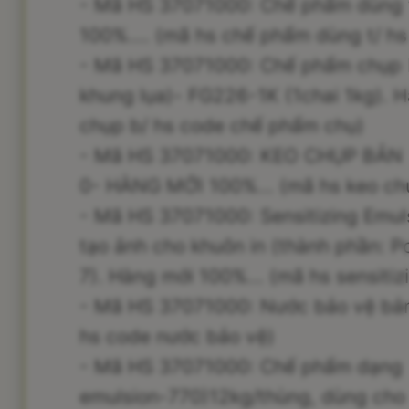
- Mã HS 37071000: Chế phẩm dùng t
100%.... (mã hs chế phẩm dùng t/ h
- Mã HS 37071000: Chế phẩm chụp 
khung lụa)- FG226-1K (1chai 1kg). 
chụp b/ hs code chế phẩm chụ)
- Mã HS 37071000: KEO CHỤP BẢN
0- HÀNG MỚI 100%... (mã hs keo ch
- Mã HS 37071000: Sensitizing Emu
tạo ảnh cho khuôn in (thành phần: P
7). Hàng mới 100%... (mã hs sensitiz
- Mã HS 37071000: Nước bảo vệ bản 
hs code nước bảo vệ)
- Mã HS 37071000: Chế phẩm dạng n
emulsion-770)12kg/thùng, dùng cho 