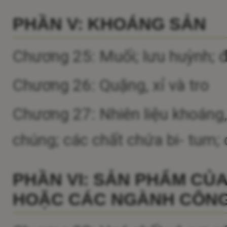
PHẦN V: KHOÁNG SẢN
Chương 25: Muối; lưu huỳnh; đấ
Chương 26: Quặng, xỉ và tro
Chương 27: Nhiên liệu khoáng
chúng; các chất chứa bi- tum; 
PHẦN VI: SẢN PHẨM CỦ
HOẶC CÁC NGÀNH CÔNG