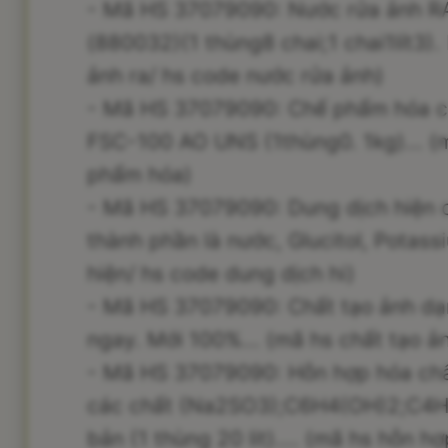
- Mã HS 37079090: Nước rửa ảnh 
(880032)(1 thùng8 chai;1 chai1lít3)
ảnh ra/ hs code nước rửa ảnh)
- Mã HS 37079090: Chế phẩm hóa ch
FSC-100 AO UNS (1thùng0. 1kg)... (
phẩm hóa)
- Mã HS 37079090: Dung dịch hiện 
thành phần là nước, Glucitol, Potass
hiện/ hs code dung dịch hi)
- Mã HS 37079090: Chất tạo ảnh dạ
ngay. Mới 100%... (mã hs chất tạo ả
- Mã HS 37079090: Hỗn hợp hóa chấ
các chất (Na2SO3);C6H4(OH)2;C4H1
bản (1 thùng 20 lit).... (mã hs hỗn 