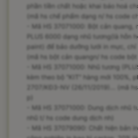
phần tiền chất hoặc khai báo hoá ch
(mã hs chế phẩm dạng n/ hs code c
- Mã HS 37071000: Bột cản quang,
PLUS 6000 dạng nhũ tương(là hỗn hợp
paint) để bảo dưỡng lưới in mực, chỉ
(mã hs bột cản quangn/ hs code bột
- Mã HS 37071000: Nhũ tương (PLUS
kèm theo bộ "KIT" hàng mới 100%, ph
2707/KĐ3-NV (26/11/2019)... (mã hs
p)
- Mã HS 37071000: Dung dịch nhũ tư
nhũ t/ hs code dung dịch nh)
- Mã HS 37079090: Chất hiện bản 