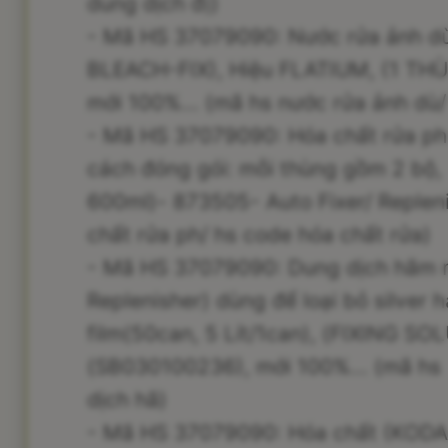
dung dịch đị)
- Mã HS 37079090: Nước rửa ảnh d
BLEACH-FIX), Hiệu FLATIUM, (1 THÙ
mới 100%... (mã hs nước rửa ảnh dù/
- Mã HS 37079090: Hóa chất rửa phi
cách đóng gói: mỗi thùng gồm 2 bộ, 
600ml)- 873505- Auto Fixer/ Replen
chất rửa ph/ hs code hóa chất rửa)
- Mã HS 37079090: Dung dịch hãm 
Replenisher) dùng để loại bỏ silver h
film(50can, 5 Lít/1can), (FIXING 
(SB030100236), mới 100%... (mã hs
dịch hã)
- Mã HS 37079090: Hóa chất (KOD