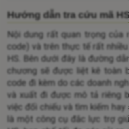
Hướng dẫn tra cứu mã H
Nội dung rất quan trọng của 
code) và trên thực tế rất nhiề
HS.
Bên dưới đây là đường dẫn
chương sẽ được liệt kê toàn 
code đi kèm do các doanh nghi
và xuất đi được mô tả riêng b
việc đối chiếu và tìm kiếm hay
là một công cụ đắc lực trợ gi