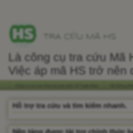
Là công cụ tra cứu Mã H
Việc áp mã HS trở nên 
Công cụ tra cứu thương mại quốc tế Trade Map
Hệ thống phâ
Hỗ trợ tra cứu và tìm kiếm nhanh.
Nền tảng được tài trợ chính thức