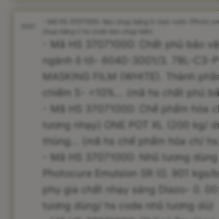
- Mã HS 37071000: Keo chụp bảng in mực nước (Photo emul
3707
chụp bảng i/ hs code keo chụp bản)
- Mã HS 37071000: Chất phủ bảo v
ngành ô tô- 6040-3001/3. 78L-C3
MASKING FILM (WHITE). Thành phầ
chiếm 5- <10%... (mã hs chất phủ b
- Mã HS 37071000: Chế phẩm hóa ch
tương nhạy) ONE POT XL (200 kg/ d
thùng... (mã hs chế phẩm hóa ch/ h
- Mã HS 37071000: Nhũ tương dùng 
Photocure Emulsion SR (0. 901 kgs/
phụ gia chất nhạy sáng Diazo- 0. 001
tương dùng/ hs code nhũ tương dù)