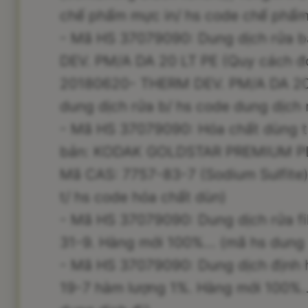
chế phẩm mực in/ hs code chế phẩ
- Mã HS 37079090: Dung dịch rửa 
DEV. PM/A DA 20 LT PE (Quy cách đó
20180620- THERM DEV. PM/A DA 20 
dung dịch rửa b/ hs code dung dịch 
- Mã HS 37079090: Hóa chất dùng tr
bản: KODAK GOLDSTAR PREMIUM PLA
Mã CAS: 7757-83-7 (Sodium Sulfite)
t/ hs code hóa chất dùn)
- Mã HS 37079090: Dung dịch rửa fi
31-9. Hàng mới 100%... (mã hs dung 
- Mã HS 37079090: Dung dịch định h
19-7 hàm lượng 1%. Hàng mới 100%..