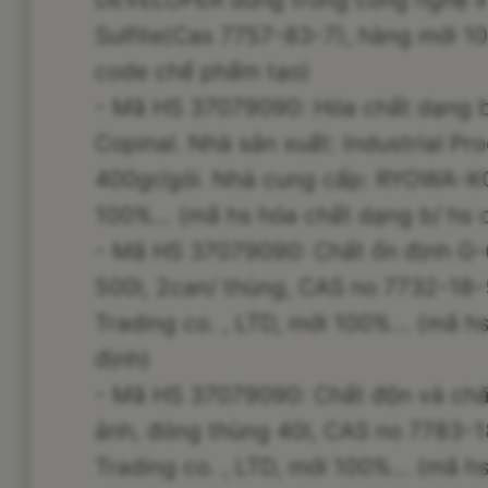
Sulfite(Cas 7757-83-7), hàng mới 10
code chế phẩm tạo)
- Mã HS 37079090: Hóa chất dạng bộ
Copinal. Nhà sản xuất: Industrial Pr
400gr/gói. Nhà cung cấp: RYOWA-K
100%... (mã hs hóa chất dạng b/ hs 
- Mã HS 37079090: Chất ổn định G-
500l, 2can/ thùng, CAS no 7732-1
Trading co. , LTD, mới 100%... (mã h
định)
- Mã HS 37079090: Chất độn và chất
ảnh, đóng thùng 40l, CAS no 7783
Trading co. , LTD, mới 100%... (mã 