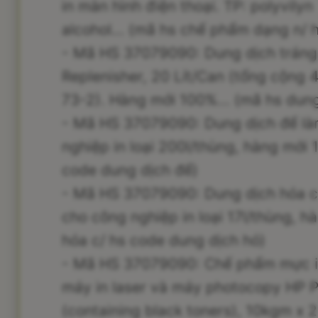
in màn hình điện thoại. TP: polyvilyn
alcohol... (mã hs chế phẩm dạng n/
- Mã HS 37079090: Dung dịch tráng 
Replenisher, 20 Lít/Can (tổng cộng 
73-2). Hàng mới 100%... (mã hs dung
- Mã HS 37079090: Dung dịch để 
nghiệp in loại 200l/thùng, hàng mới 
code dung dịch để)
- Mã HS 37079090: Dung dịch hóa 
cho công nghiệp in loại 17l/thùng, h
hóa c/ hs code dung dịch hó)
- Mã HS 37079090: Chế phẩm mực i
máy in laser và máy photocopy HP
(containing black toners), 10kgm x 