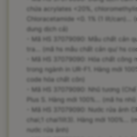
chứa acrylates <20%, chloromethyli
Chloracetamide <0. 1% (1 lít/can)...
dung dịch cả)
- Mã HS 37079090: Mẫu chất cản qu
tra... (mã hs mẫu chất cản qu/ hs c
- Mã HS 37079090: Hóa chất công n
trong ngành in UR-F1. Hàng mới 100%
code hóa chất côn)
- Mã HS 37079090: Nhũ tương (Chế 
Plus S. Hàng mới 100%... (mã hs nhũ
- Mã HS 37079090: Nước rửa ảnh C
chai;1 chai1lít3). Hàng mới 100%... 
nước rửa ảnh)