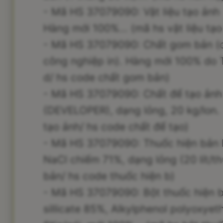
- Mã HS 37079090: Vật liệu tạo ảnh
Hàng mới 100%... (mã hs vật liệu tạo 
- Mã HS 37079090: Chất gom bản (
công nghiệp in). Hàng mới 100% do T
d/ hs code chất gom bản)
- Mã HS 37079090: Chất để tạo ảnh
(DEVELOPER), dạng lỏng, 20 kg/lon. 
tạo ảnh/ hs code chất để tạo)
- Mã HS 37079090: Thuốc hiện bản 
NaCl chiếm 71%, dạng lỏng (20 lít/th
bản/ hs code thuốc hiện b)
- Mã HS 37079090: Bột thuốc hiện b
sillicate 85%, Alkylphenol polyoxyet