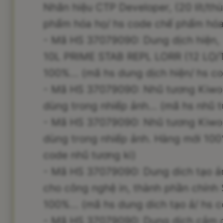
Nhãn hiệu CTP Developer, (20 lít/th
phẩm hóa họ/ hs code chế phẩm hóa
- Mã HS 37079090: Dung dịch hiện
10L PRIME STAB REPL LORR (12 LỌ/
100%... (mã hs dung dịch hiện/ hs c
- Mã HS 37079090: Nhũ tương KiwoP
dùng trong nhiếp ảnh... (mã hs nhũ 
- Mã HS 37079090: Nhũ tương Kiwo
dùng trong nhiếp ảnh. Hàng mới 100%
code nhũ tương ki)
- Mã HS 37079090: Dung dich tạo 
cho công nghệ in, thành phần chính
100%... (mã hs dung dich tạo ả/ hs 
- Mã HS 37079090: Dung dịch cảm 