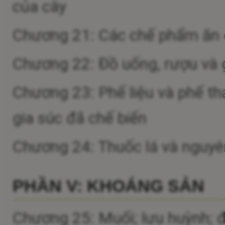
của cây
Chương 21: Các chế phẩm ăn
Chương 22: Đồ uống, rượu và
Chương 23: Phế liệu và phế th
gia súc đã chế biến
Chương 24: Thuốc lá và nguyên 
PHẦN V: KHOÁNG SẢN
Chương 25: Muối; lưu huỳnh; đấ