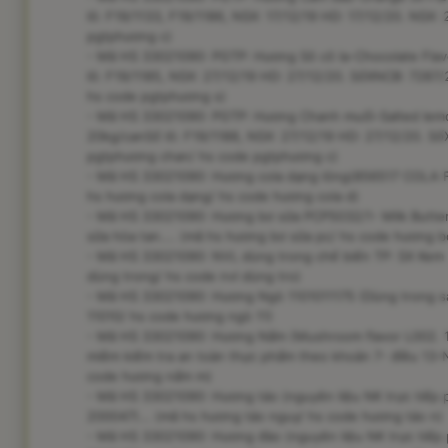
lô: F19/1133, F19/1186, NSX: 17/12/19 HD: 17/12/20. NSX:
pgtphương c)
- Mã HS 33021090: PGTP: Hương Sô cô la-Chocolate Fla
lô: F19/1185, NSX: 27/12/19 HD: 27/12/20. SốXNCB: 7287/
hs code pgtphương s)
- Mã HS 33021090: PGTP: Hương Chanh muối-Salted lemo
20kg/canSố lô: F19/1188, NSX: 27/12/19 HD: 27/12/20. S
pgtphương chan/ hs code pgtphương c)
- Mã HS 33021090: Hương cola dạng lỏng(856517 COLA FA
hs hương cola dạng/ hs code hương cola d)
- Mã HS 33021090: Hương bơ sữa PCP5032/1- Milk Butter
sữa hòa tan.... (mã hs hương bơ sữa pc/ hs code hương b
- Mã HS 33021090: NVL dùng trong chế biến TP: SX Kem t
dùng trong/ hs code nvl dùng tro)
- Mã HS 33021090: Hương Ngò 1101011175 (Dùng trong sả
11010/ hs code hương ngò 11)
- Mã HS 33021090: Hương Nấm (Mushroom flavor L002. 1
miễm kiểm tra an toàn thực phẩm theo khoản 7- điều 13
code hương nấm m)
- Mã HS 33021090: Hương táo (nguyên liệu NK trực tiếp 
200047)... (mã hs hương táo nguy/ hs code hương táo n)
- Mã HS 33021090: Hương đào (nguyên liệu NK trực tiếp 