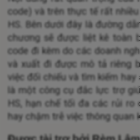
code) và trên thực tế rất nhiề
HS.
Bên dưới đây là đường dẫn
chương sẽ được liệt kê toàn 
code đi kèm do các doanh nghi
và xuất đi được mô tả riêng b
việc đối chiếu và tìm kiếm hay
là một công cụ đắc lực trợ gi
HS, hạn chế tối đa các rủi ro c
hay chậm trễ việc thông quan 
Được tài trợ bởi Rèm Lâ