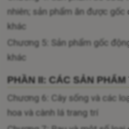
nhiên; sản phẩm ăn được gốc đ
khác
Chương 5: Sản phẩm gốc động v
khác
PHẦN II: CÁC SẢN PHẨM
Chương 6: Cây sống và các loại
hoa và cành lá trang trí