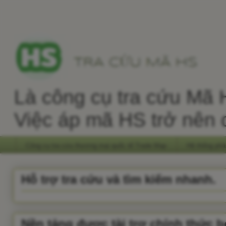
Là công cụ tra cứu Mã H
Việc áp mã HS trở nên 
Công cụ tra cứu thương mại quốc tế Trade Map
Hệ thống phâ
Hỗ trợ tra cứu và tìm kiếm nhanh.
Nền tảng được tài trợ chính thức