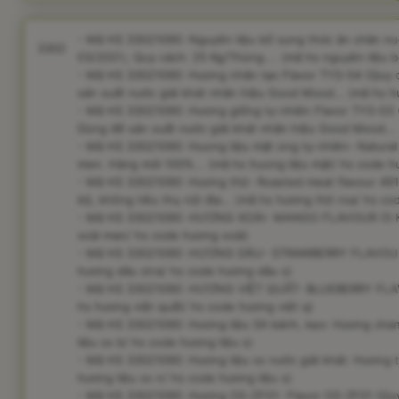
- Mã HS 33021090: Nguyên liệu bổ sung thức ăn chăn nuô
3302
03/2021;; Quy cách: 25 Kg/Thùng.... (mã hs nguyên liệu b
- Mã HS 33021090: Hương nhân tạo Flavor TYS-04 (Quy cá
sản xuất nước giải khát nhãn hiệu Good Mood... (mã hs 
- Mã HS 33021090: Hương giống tự nhiên Flavor TYS-03 (Q
Dùng để sản xuất nước giải khát nhãn hiệu Good Mood...
- Mã HS 33021090: Huong liệu mật ong tự nhiên- Natural 
men. Hàng mới 100%... (mã hs huong liệu mật/ hs code h
- Mã HS 33021090: Hương thịt- Roasted meat flavour 491
bộ, không tiêu thụ nội địa... (mã hs hương thịt roa/ hs co
- Mã HS 33021090: HƯƠNG XOÀI- MANGO FLAVOUR (5 KG
xoài man/ hs code hương xoài)
- Mã HS 33021090: HƯƠNG DÂU- STRAWBERRY FLAVOUR (
hương dâu stra/ hs code hương dâu s)
- Mã HS 33021090: HƯƠNG VIỆT QUẤT- BLUEBERRY FLAVO
hs hương việt quất/ hs code hương việt q)
- Mã HS 33021090: Hương liệu SX bánh, kẹo: Hương chan
liệu sx b/ hs code hương liệu s)
- Mã HS 33021090: Hương liệu sx nước giải khát: Hương t
hương liệu sx n/ hs code hương liệu s)
- Mã HS 33021090: Hương OS-ZF01- Flavor OS-ZF01 (Quy 