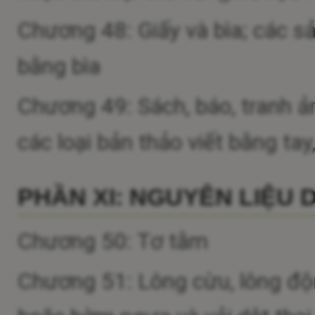
Chương 48: Giấy và bìa; các s
bằng bìa
Chương 49: Sách, báo, tranh ả
các loại bản thảo viết bằng ta
PHẦN XI: NGUYÊN LIỆU 
Chương 50: Tơ tằm
Chương 51: Lông cừu, lông động