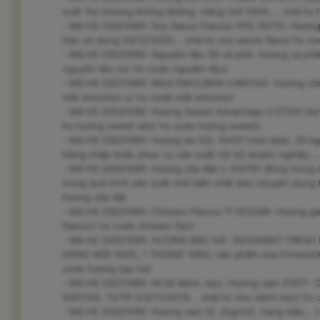
xuất Trà Oolong không đường. Hàng mới 100%.... (mã hs 
- Mã HS 33021090: Soy Sauce Flavour PFE-10773- Hương
Hạn sử dụng 03/12/2020... (mã hs soy sauce flavo/ hs co
- Mã HS 33021090: Nguyên liệu SX cà phê- hương cà phê- 
nguyên liệu sx/ hs code nguyên liệu)
- Mã HS 33021090: MILK EMULSION U460142- Hương sữa 
milk emulsion u/ hs code milk emulsio)
- Mã HS 33021090: Hương Sweet Advantage-2 ETOH dùng 
hs hương sweet adv/ hs code hương sweet)
- Mã HS 33021090: Hương bơ SZL 10437 (mùi dừa), 20 kg/ 
Hàng nhập khẩu phục vụ sản xuất nội bộ doanh nghiệp....
- Mã HS 33021090: Hương sữa đặc L-315797 đóng trong ca
trong quá trình sản xuất chế biến chất béo chuyên dụng t
hương sữa đặ)
- Mã HS 33021090: Chicken Flavour P-352348- Hương gà (
flavour/ hs code chicken flav)
- Mã HS 33021090: HƯƠNG BẠC HÀ- NOVAMINT FRESH
HÀNG MỚI 100%, 1 THÙNG 10KG; sản phẩm của Firmenich, 
code hương bạc hà)
- Mã HS 33021090: NLSX Bánh, kẹo: Hương cam 31977- O
2061/N3. 13/TĐ (23/11/2013)... (mã hs nlsx bánh kẹo/ hs 
- Mã HS 33021090: Hương vani (0. 2kg/túi), hàng mẫu... 