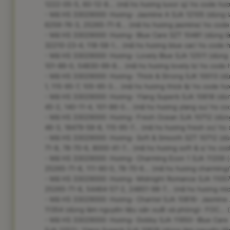
1222-05-5, 60-12-8... (mã hs hương luxor sj/ hs code hươ
- Mã HS 33029000: Hương- Jasmine A SJA 12105 (dùng là
6259-76-3, 25265-71-8... (mã hs hương jasmine/ hs code
- Mã HS 33029000: Hương- Blue Care SZT 10481 (dùng là
32210-23-4; 118-58-1... (mã hs hương blue car/ hs code 
- Mã HS 33029000: Hương- Lovely Blue SJA 12511 (dùng l
101-86-0, 54830-99-8... (mã hs hương lovely b/ hs code 
- Mã HS 33029000: Hương- Thick & Strong SJK 10013 (dù
1, 115-95-7, 105-95-3... (mã hs hương thick &/ hs code hư
- Mã HS 33029000: Hương- Ylang Superb SJA 10618 (dùn
45-2, 140-11-4, 101-86-0... (mã hs hương ylang su/ hs c
- Mã HS 33029000: Hương- Fresh Ocean SJA 10712 (dùng
46-3, 18479-58-8, 115-95-7... (mã hs hương fresh oc/ hs
- Mã HS 33029000: Hương- Soft & Smooth SZT 10712 (dù
71-8, 78-70-6, 8000-41-7... (mã hs hương soft & s/ hs co
- Mã HS 33029000: Hương- Charming Econ 1 SJA 11209 (d
25265-71-8, 111-90-0, 78-70-6... (mã hs hương charming
- Mã HS 33029000: Hương- Midnight Romance SJA 11057 
25265-71-8, 54464-57-2, 24851-98-7... (mã hs hương mid
- Mã HS 33029000: Hương- Chantel SJA 10816- Jasmine 
11354 (dùng làm nguyên liệu sản xuất xà phòng)- FOC...
- Mã HS 33029000: Hương- Dobby SJA 11950- Blue Care 