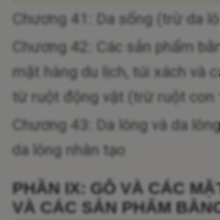
Chương 41: Da sống (trừ da lô
Chương 42: Các sản phẩm bằng
mặt hàng du lịch, túi xách và
từ ruột động vật (trừ ruột con
Chương 43: Da lông và da lông
da lông nhân tạo
PHẦN IX: GỖ VÀ CÁC MẶ
VÀ CÁC SẢN PHẨM BẰNG