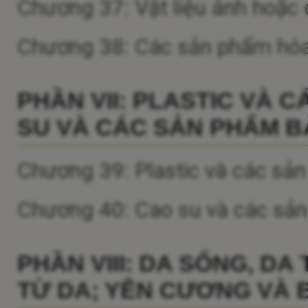
Chương 37: Vật liệu ảnh hoặc 
Chương 38: Các sản phẩm hóa
PHẦN VII: PLASTIC VÀ 
SU VÀ CÁC SẢN PHẨM B
Chương 39: Plastic và các sản
Chương 40: Cao su và các sả
PHẦN VIII: DA SỐNG, D
TỪ DA; YÊN CƯƠNG VÀ 