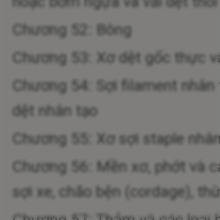
hoặc bờm ngựa và vải dệt thoi 
Chương 52: Bông
Chương 53: Xơ dệt gốc thực vật 
Chương 54: Sợi filament nhân t
dệt nhân tạo
Chương 55: Xơ sợi staple nhân
Chương 56: Mền xơ, phớt và cá
sợi xe, chão bện (cordage), t
Chương 57: Thảm và các loại h