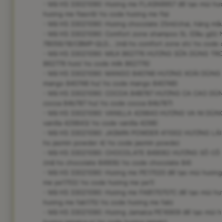
- Mã HS 33021090: Hương me FLASN9957 để tạo mùi hươn
hương me flasn9/ hs code hương me fla)
- Mã HS 33021090: Hương chocolate 25ml/chai, hàng mẫu
- Mã HS 33021090: Comfort zone shampoo 5L (Dầu gội) N
78056/18/CBMP-QLD... (mã hs comfort zone sh/ hs code 
- Mã HS 33021090: MILK 862776 HƯƠNG SỮA DÙNG TRON
862776 hươ/ hs code milk 862776)
- Mã HS 33021090: MANGO 840748 HƯƠNG XOÀI DÙNG 
mango 840748 hư/ hs code mango 840748)
- Mã HS 33021090: COCOA 84B787 HƯƠNG CA CAO DÙN
cocoa 84b787 hư/ hs code cocoa 84b787)
- Mã HS 33021090: VANILLA 429843 HƯƠNG VA NI DÙN
vanilla 429843/ hs code vanilla 4298)
- Mã HS 33021090: JASMIN POWDER 411002 HƯƠNG LÀI
hs jasmin powder 4/ hs code jasmin powde)
- Mã HS 33021090: CHOCOLATE 849062 HƯƠNG SÔ CÔ 
(mã hs chocolate 84906/ hs code chocolate 84)
- Mã HS 33021090: Hương me PE17020 để tạo mùi hương t
me pe1702/ hs code hương me pe1)
- Mã HS 33021090: Hương me FAB170707C để tạo mùi hươn
hương me fab170/ hs code hương me fab)
- Mã HS 33021090: Hương Jamaica PE16909 để tạo mùi hư