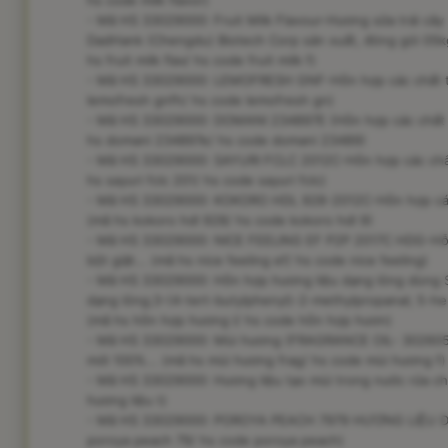
hs code milk flavor)
- Mã HS 33029000: Fruit Milk Flavour-Hương sữa trái câ
DadHank (Chengdu) Biotech Corp sản xuất, đóng gói 05kg/t
hs fruit milk flav/ hs code fruit milk f)
- Mã HS 33029000: LEMOFRESH GNF-Hỗn hợp các chất thơ
lemofresh gnfh/ hs code lemofresh gn)
- Mã HS 33029000: DOMANI 234897E (Hỗn hợp các chất th
hs domani 234897e/ hs code domani 23489)
- Mã HS 33029000: SAYURI FCLC 2012C-Hỗn hợp các chất 
hs sayuri fclc 201/ hs code sayuri fclc)
- Mã HS 33029000: KOKORO HDL 928-2012C-Hỗn hợp các c
(mã hs kokoro hdl 928/ hs code kokoro hdl 9)
- Mã HS 33029000: NICE FEELING EF P2P 2017C HDG-Hỗn
bột giặt... (mã hs nice feeling ef/ hs code nice feeling)
- Mã HS 33029000: Hỗn hợp hương liệu dạng lỏng dùng 
dạng lỏng;3-(4-tert-butylphenyl)-2-methylpropanal; 5-he
(mã hs hỗn hợp hương l/ hs code hỗn hợp hươn)
- Mã HS 33029000: Mùi hương (FRAGRANCE OIL- 3026059
mới 100%... (mã hs mùi hương frag/ hs code mùi hương f)
- Mã HS 33029000: Hương liệu tạo mùi trong nước rửa ché
hương liệu t)
- Mã HS 33029000: POROYA PEACH 7979 HƯƠNG LIỆU D
poroya peach 79/ hs code poroya peach)