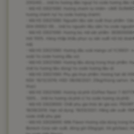
200245)... (mã hs hương đào nguy/ hs code hương đào n
- Mã HS 33021090: Hương chanh tự nhiên- LIME DURAROM
hương chanh tự/ hs code hương chanh)
- Mã HS 33021090: Nguyên liệu sản xuất thực phẩm- Các
004-00052-09... (mã hs nguyên liệu sản/ hs code nguyên
- Mã HS 33021090: Hương bơ, mã sản phẩm: 3939200084001
mới 100%. Hàng nhập khẩu phục vụ sản xuất nội bộ doan
mã)
- Mã HS 33021090: Hương dầu xoài mango oil YL16931- n
xoài/ hs code hương dầu xo)
- Mã HS 33021090: Hương liệu dùng trong thực phẩm: Hư
(mã hs hương liệu dùng/ hs code hương liệu d)
- Mã HS 33021090: Phụ gia thực phẩm: Hương hạt dẻ H0
NSX: 16/12/2019; HSD: 08/06/2021. 25kg/thùng carton. Ha
thực)
- Mã HS 33021090: Hương cà phê (Coffee flavor 7. 60717
100%... (mã hs hương cà phê c/ hs code hương cà phê)
- Mã HS 33029000: Chất phụ gia thức ăn gia súc: PIGORT
18/09/2019. Hạn sữ dụng: 19/03/2021. Hãng sãn xuất: PA
code chất phụ gia)
- Mã HS 33029000: Milk Flavor-Hương sữa dùng trong t
Biotech Corp sản xuất, đóng gói 05kg/gói, 04 gói/bao); Hà