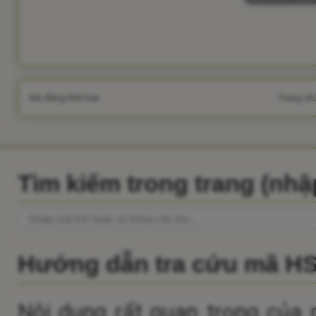
Bài đăng Mới hơn
Trang ch
Tìm kiếm trong trang (nh
Hướng dẫn tra cứu mã H
Nội dung rất quan trọng của 