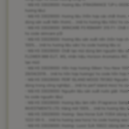
- Mã HS 33029000: Hương liệu (FRAGRANCE TJP-L-002926)
hương liệu)
- Mã HS 33029000: Hương liệu (Hỗn hợp các chất thơm, 
dùng sản xuất Nến thơm)... (mã hs hương liệu hỗn/ hs co
- Mã HS 33029000: SKINCARE P3 RSMARY 315 F1- Chất th
hs code skincare p3)
- Mã HS 33029000: Hương liệu sản xuất nến (hỗn hợp chấ
100%... (mã hs hương liệu sản/ hs code hương liệu s)
- Mã HS 33029000: Chất tạo mùi dùng làm nguyên liệu 
FLOWER 988-EUT, WS, nhãn hiệu Horizon Aromatics INC. 
tạo mùi)
- Mã HS 33029000: Hỗn hợp hương-Silken You-New 100
29/04/2019... (mã hs hỗn hợp hươngs/ hs code hỗn hợp 
- Mã HS 33029000: PERF ISLAND MOOD 791362-Nguyên li
dùng trong công nghiệp)... (mã hs perf island moo/ hs co
- Mã HS 33029000: Nguyên liệu sản xuất nước giặt: Hươn
hs code nguyên liệu)
- Mã HS 33029000: Hương liệu làm nến (Fragrance Sampl
INVESTMENTS LTD. Hàng mới 100%... (mã hs hương liệu là
- Mã HS 33029000: Hương- Sea Horse SJA 11354 (dùng l
1222-05-5... (mã hs hương sea hors/ hs code hương sea 
- Mã HS 33029000: Hương- Luxor SJA 10622 (dùng làm n