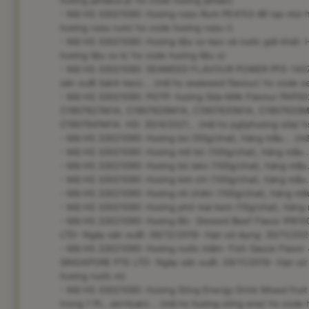
hương jamaica p/ hs code hương jamaic)
- Mã HS 33021090: Hương rượu Rum PE4153 để tạo mùi hư
hương rượu rum/ hs code hương rượu r)
- Mã HS 33021090: Hương liệu sx kẹo và nước giải khát: 
hương liệu sx k/ hs code hương liệu s)
- Mã HS 33021090: SEAWEED FLAVOUR POWER PFE-14377-
sản xuất bánh kẹo)... (mã hs seaweed flavour/ hs code s
- Mã HS 33021090: PGTP: hương Sữa-Milk Flavour PAP0
C1907927M1A, C1907929M1A, C1907931M1A, C1907933M
C1907941M1A. HD: 30/4/2021... (mã hs pgtphương sữa/ h
- Mã HS 33021090: Hương bơ (50g/chai), hàng mẫu... (m
- Mã HS 33021090: Hương mỡ bò (100g/chai), hàng mẫu..
- Mã HS 33021090: Hương bò béo (100g/chai), hàng mẫu.
- Mã HS 33021090: Hương kim chi (100g/chai), hàng mẫu.
- Mã HS 33021090: Hương mì chiên (100g/chai), hàng mẫu
- Mã HS 33021090: Hương phô mai kem (15g/chai), hàng 
- Mã HS 33021090: Hương Bò- Stewed Beef Flavor IP81
LTD- Ngày sản xuất: 06/12/2019- Hạn sử dụng: 30/11/202
- Mã HS 33021090: Hương nước mắm- Fish Sauce Flavor
SINGAPORE PTE LTD- Ngày sản xuất: 29/11/2019- Hạn sử 
hương nước m)
- Mã HS 33021090: Hương Sting Energy Drink Mixed fruit F
trong 1 PL. Jerriican)... (mã hs hương sting ene/ hs code