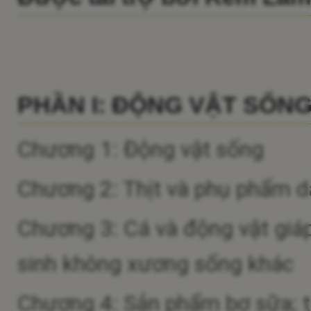
PHẦN I: ĐỘNG VẬT SỐN
Chương 1: Động vật sống
Chương 2: Thịt và phụ phẩm dạ
Chương 3: Cá và động vật giá
sinh không xương sống khác
Chương 4: Sản phẩm bơ sữa; t