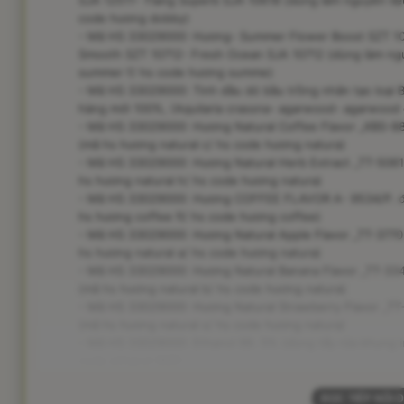
SJA 12511- Ylang Superb SJA 10618 (dùng làm nguyên liệ
code hương dobby)
- Mã HS 33029000: Hương- Summer Flower Boost SZT 108
Smooth SZT 10712- Fresh Ocean SJA 10712 (dùng làm ngu
summer f/ hs code hương summe)
- Mã HS 33029000: Tinh dầu dó bầu trồng nhân tạo loại 
hàng mới 100%, (Aquilaria crassna- agarwood- agarwood oi
- Mã HS 33029000: Hương Natural Coffee Flavor _KBS-889.
(mã hs hương natural c/ hs code hương natura)
- Mã HS 33029000: Hương Natural Herb Extract _TT-5061. đ
hs hương natural h/ hs code hương natura)
- Mã HS 33029000: Hương COFFEE FLAVOR A- 9534/P. đã qu
hs hương coffee fl/ hs code hương coffee)
- Mã HS 33029000: Hương Natural Apple Flavor _TT-3770. đ
hs hương natural a/ hs code hương natura)
- Mã HS 33029000: Hương Natural Banana Flavor _TT-3349.
(mã hs hương natural b/ hs code hương natura)
- Mã HS 33029000: Hương Natural Strawberry Flavor _TT-16
(mã hs hương natural s/ hs code hương natura)
- Mã HS 33029000: Ethanol 99. 5% (dùng tẩy rửa khung i
code ethanol 995)
ĐỌC TIẾP NỘI 