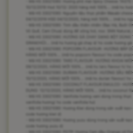
- Mã HS 33021090: Hương phô mai-Spicy Cheese TASTE BL
10/12/2019 Hsd 10/12/ 2020 hàng mới 100%... (mã hs hư
- Mã HS 33021090: Nguyên liệu thực phẩm Wasabi cheese 
04/12/2019 HSD 04/12/2020, hàng mới 100%... (mã hs ngu
- Mã HS 33021090: Tinh dầu thiên nhiên (Bạc Hà, Bưởi C
Vỏ Quế, Cam Chua) dùng để xông hơi, nsx: SNN Natural, mớ
- Mã HS 33021090: HƯƠNG GÀ CHAY DẠNG BỘT DÙNG 
GRAM/HŨ)... (mã hs hương gà chay d/ hs code hương gà 
- Mã HS 33021090: POPCORN FLAVOUR- HƯƠNG BẮP D
HÀNG MỚI 100%... (mã hs popcorn flavour/ hs code popco
- Mã HS 33021090: TARO FLAVOUR- HƯƠNG KHOAI M
09/12/2020, HÀNG MỚI 100%... (mã hs taro flavour h/ hs 
- Mã HS 33021090: DURIAN FLAVOUR- HƯƠNG SẦU RI
10/12/2020, HÀNG MỚI 100%... (mã hs durian flavour/ hs 
- Mã HS 33021090: COCONUT FLAVOUR EMULCO- HƯ
DỤNG: 12/12/2020, HÀNG MỚI 100%... (mã hs coconut fla
- Mã HS 33021090: Vanifolia hương vani dùng trong thực 
vanifolia hương/ hs code vanifolia hư)
- Mã HS 33021090: Hương Kiwi dùng trong sản xuất kẹo- 
code hương kiwi d)
- Mã HS 33021090: Hương yuzu dùng trong sản xuất kẹo-
code hương yuzu d)
- Mã HS 33021090: PGTP: Hương Cam dầu-Orange oil Fla