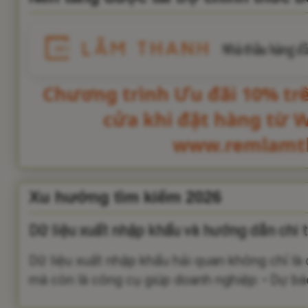
Chương trình Ưu đãi 10% tr
cửa khi đặt hàng từ 
www.remlamt
Xu hướng tìm kiếm 2026
Dữ liệu xuất nhập khẩu và hướng dẫn chi t
Dữ liệu xuất nhập khẩu hải quan không chỉ là
mà còn là công cụ giúp doanh nghiệp: • Dự báo