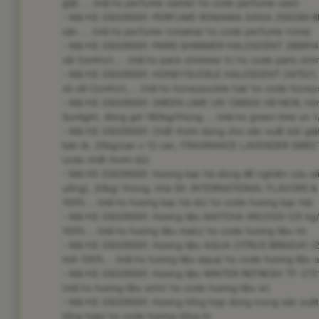
giặt.... (mã hs perfume castle/ hs code perfume cast)
- Mã HS 33029000: PERFUME ROMAMA GAGA 256299 BB, h
sàn.... (mã hs perfume romama/ hs code perfume roma)
- Mã HS 33029000: PARIS SHIMMER HALOSCENT 289914 B,
vải Comfort.... (mã hs paris shimmer h/ hs code paris sh
- Mã HS 33029000: HONEYSUCKLE HALOSCENT 247521, hỗ
xả vải Comfort,... (mã hs honeysuckle hal/ hs code honey
- Mã HS 33029000: GREEN LIME UN 136920 VB NEW, hỗn h
Sunlight, đóng gói 180kg/thùng.... (mã hs green lime un 1
- Mã HS 33029000: Chất thơm dùng cho sản xuất bột giặt
bán lẻ, 25kg/can x 12 can, FRAGRANCE LAVENDER SWEET 
code chất thơm dù)
- Mã HS 33029000: Hương bạc hà dùng để nghiên cứu sản
uống), 20kg/ thùng, nhà SX: INTERNATIONAL FLAVORS 
100%... (mã hs hương bạc hà dù/ hs code hương bạc hà)
- Mã HS 33029000: Hương liệu MATCHA XR23120 (25 kg/ c
100%... (mã hs hương liệu matc/ hs code hương liệu m)
- Mã HS 33029000: Hương liệu AQUA CITRUS BR64241 (25 
mới 100%... (mã hs hương liệu aqua/ hs code hương liệu a
- Mã HS 33029000: Hương liệu WINTER REFRESH TF-27211 
(mã hs hương liệu wint/ hs code hương liệu w)
- Mã HS 33029000: Hương tổng hợp dùng trong sản xu
tổng hợp/ hs code hương tổng h)