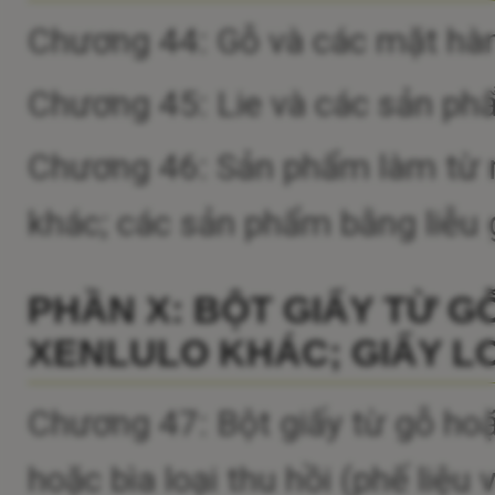
Chương 44: Gỗ và các mặt hàn
Chương 45: Lie và các sản ph
Chương 46: Sản phẩm làm từ rơm
khác; các sản phẩm bằng liễu
PHẦN X: BỘT GIẤY TỪ G
XENLULO KHÁC; GIẤY LO
Chương 47: Bột giấy từ gỗ hoặc
hoặc bìa loại thu hồi (phế liệu