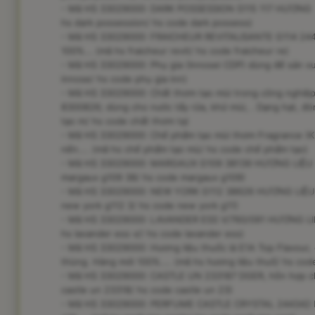
- Mã HS 33029000: DARK POSSESSION S115 117 HƯƠNG 
hs dark possession/ hs code dark possess)
- Mã HS 33029000: FRAICHEUR REVITALISANTE G114 2
100%... (mã hs fraicheur revit/ hs code fraicheur re)
- Mã HS 33029000: Phụ gia (Innosei CDP) dùng để sản xuấ
innose/ hs code phụ gia inn)
- Mã HS 33029000: Chất thơm tạo mùi trong công nghiệ
8300826; dùng cho nước tẩy rửa, khử mùi, . Dạng hạt, đó
tạo m/ hs code chất thơm tạ)
- Mã HS 33029000: Chế phẩm tạo mùi thơm Fragrance (K
nến.... (mã hs chế phẩm tạo mù/ hs code chế phẩm tạo)
- Mã HS 33029000: MARGAUX G109 38139 HƯƠNG LIỆU 
margaux g109 38/ hs code margaux g109)
- Mã HS 33029000: NEW YORK G112 38626 HƯƠNG LIỆU 
new york g112 3/ hs code new york g11)
- Mã HS 33029000: LAVANDER ESS V/760/091 HƯƠNG LI
hs lavander ess v// hs code lavander ess)
- Mã HS 33029000: Hương liệu thuốc lá E1A Top Flavour,
thùng. Hàng mới 100%.... (mã hs hương liệu thuố/ hs code
- Mã HS 33029000: CASTLE UN 233187 DGER, hỗn hợp chất
castle un 23318/ hs code castle un 23)
- Mã HS 33029000: PERFUME CASTLE CRYSTAL 244342 DH