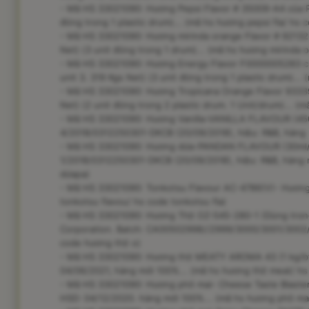
- Mã HS 33021090: Hương Pepsi Flavor # 35009-A4 của Pep
đóng trong 1 plastic drum)... (mã hs hương pepsi fla/ hs
- Mã HS 33021090: Hương mirinda orange Flavor # 92132-0
Net) (3 unit đóng trong 1 drum)... (mã hs hương mirinda 
- Mã HS 33021090: Hương Energy Flavor F0000005283 củ
unit 3. 319 Kgs Net) (3 unit đóng trong 1 plastic drum)..
- Mã HS 33021090: Hương Tropicana Orange Flavor 93339-
Net) (2 unit đóng trong 2 plastic drum. 1 Unit/drum)... (
- Mã HS 33021090: Hương Vanilla-VANILLA FLAVOUR (450m
4/2018/0312250301-DKCB (20/09/2018), hiệu: R&B, hàng mớ
- Mã HS 33021090: Hương dứa-PANDAN FLAVOUR (30ml/ch
1/2018/0312250301-DKCB (20/09/2018), hiệu: R&B, hàng 
dứapa)
- Mã HS 33021090: Tonkotsu Flavour AC-4786(V)- Hương 
tonkotsu flavou/ hs code tonkotsu fla)
- Mã HS 33021090: Hương Thịt OZ-545-280-1 (Dùng trong
Corporation. Batch: CA00502998//2999/3000/3001/3002/3
code hương thịt o)
- Mã HS 33021090: Hương thịt MEATY AROMA 43 (1 kg/btl 
04/06/2021, hàng mới 100%... (mã hs hương thịt meat/ hs
- Mã HS 33021090: Hương phô mai- Cheese Taste Blaster 
HSD: 04/12/2020. hàng mới 100%... (mã hs hương phô ma