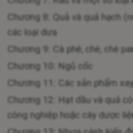
Chương 7: Rau và một số loại 
Chương 8: Quả và quả hạch (n
các loại dưa
Chương 9: Cà phê, chè, chè par
Chương 10: Ngũ cốc
Chương 11: Các sản phẩm xay xá
Chương 12: Hạt dầu và quả có d
công nghiệp hoặc cây dược liệu
Chương 13: Nhựa cánh kiến đỏ