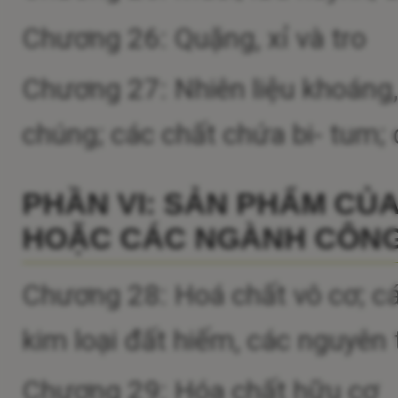
Chương 26: Quặng, xỉ và tro
Chương 27: Nhiên liệu khoáng
chúng; các chất chứa bi- tum; 
PHẦN VI: SẢN PHẨM CỦ
HOẶC CÁC NGÀNH CÔNG
Chương 28: Hoá chất vô cơ; cá
kim loại đất hiếm, các nguyên
Chương 29: Hóa chất hữu cơ